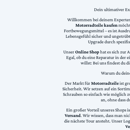
Dein ultimativer E
Willkommen bei deinem Experten
Motorradteile kaufen
möchte
Fortbewegungsmittel – es ist Ausdru
Lebensgefühl sicher und ungetrübt
Upgrade durch spezifi
Unser
Online Shop
hat es sich zur 
Egal, ob du eine Reparatur in der 
willst: Bei uns findest du 
Warum du deine 
Der Markt für
Motorradteile
ist gr
Sicherheit. Wir setzen auf ein Sortime
Schrauben so einfach wie möglich z
an, ohne dass d
Ein großer Vorteil unseres Shops i
Versand
. Wir wissen, dass man ni
die nächste Tour ansteht. Unser Lo
Ve