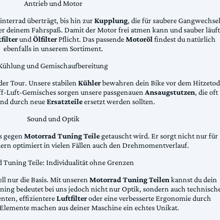
Antrieb und Motor
Hinterrad überträgt, bis hin zur
Kupplung
, die für saubere Gangwechse
ter deinem Fahrspaß. Damit der Motor frei atmen kann und sauber läuft
filter
und
Ölfilter
Pflicht. Das passende
Motoröl
findest du natürlich
ebenfalls in unserem Sortiment.
Kühlung und Gemischaufbereitung
der Tour. Unsere stabilen
Kühler
bewahren dein Bike vor dem Hitzetod
toff-Luft-Gemisches sorgen unsere passgenauen
Ansaugstutzen
, die oft
und durch neue
Ersatzteile
ersetzt werden sollten.
Sound und Optik
das gegen
Motorrad Tuning Teile
getauscht wird. Er sorgt nicht nur für
dern optimiert in vielen Fällen auch den Drehmomentverlauf.
 Tuning Teile: Individualität ohne Grenzen
ll nur die Basis. Mit unseren
Motorrad Tuning Teilen
kannst du dein
ing bedeutet bei uns jedoch nicht nur Optik, sondern auch technisch
ten, effizientere
Luftfilter
oder eine verbesserte Ergonomie durch
Elemente machen aus deiner Maschine ein echtes Unikat.