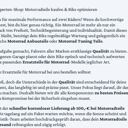
xperten-Shop: Motorradteile kaufen & Bike optimieren
 für maximale Performance auf zwei Rädern! Wenn du hochwertige
st, bist du hier genau richtig. Ein Motorrad ist mehr als nur ein
ck von Freiheit, Technikbegeisterung und Individualität. Damit dieses
 bleibt, benötigt dein Bike regelmäßige Wartung und gelegentlich ein
sche
Motorrad Anbauteile
oder
Motorrad Tuning Teile
.
Aufgabe gemacht, Fahrern aller Marken erstklassige
Qualität
zu bieten.
eigenen Garage planst oder dein Bike optisch und technisch aufwerten
die passenden
Ersatzteile für Motorrad
-Modelle jeglicher Art.
Ersatzteile für Motorrad bei uns bestellen solltest
oß, doch die Unterschiede in der
Qualität
sind entscheidend für deine
nt, das langlebig ist und präzise passt. Unser Fokus liegt darauf, dir da
u machen. Deshalb bieten wir dir alle Komponenten
zu besten Preisen
u Kompromisse bei der Sicherheit eingehen musst.
st der
schneller kostenloser Lieferung ab 100,-€ bei Motorradteile
cht tagelang auf ein Paket warten möchte, wenn die Sonne scheint und
gistik-Team arbeitet hochdruckgeprüft daran, dass dein
Motorradteile
rsand
reibungslos und zügig erfolgt.