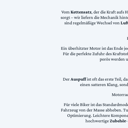
Vom
Kettensatz
, der die Kraft aufs 
sorgt – wir liefern die Mechanik hin
sind regelmäßige Wechsel von
Luft
Ein überhitzter Motor ist das Ende je
Für die perfekte Zufuhr des Krafts
porös werden 
Der
Auspuff
ist oft das erste Teil, 
einen satteren Klang, son
Motorrad
Für viele Biker ist das Standardmode
Fahrzeug von der Masse abheben. Tun
Optimierung. Leichtere Komponen
hochwertige
Zubehör
-