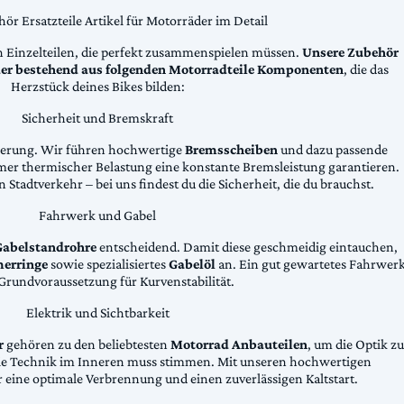
ör Ersatzteile Artikel für Motorräder im Detail
n Einzelteilen, die perfekt zusammenspielen müssen.
Unsere Zubehör
äder bestehend aus folgenden Motorradteile Komponenten
, die das
Herzstück deines Bikes bilden:
Sicherheit und Bremskraft
zögerung. Wir führen hochwertige
Bremsscheiben
und dazu passende
emer thermischer Belastung eine konstante Bremsleistung garantieren.
 Stadtverkehr – bei uns findest du die Sicherheit, die du brauchst.
Fahrwerk und Gabel
Gabelstandrohre
entscheidend. Damit diese geschmeidig eintauchen,
erringe
sowie spezialisiertes
Gabelöl
an. Ein gut gewartetes Fahrwer
e Grundvoraussetzung für Kurvenstabilität.
Elektrik und Sichtbarkeit
r
gehören zu den beliebtesten
Motorrad Anbauteilen
, um die Optik zu
die Technik im Inneren muss stimmen. Mit unseren hochwertigen
 eine optimale Verbrennung und einen zuverlässigen Kaltstart.