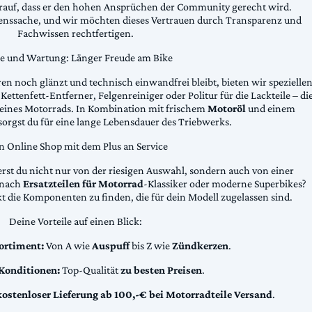
arauf, dass er den hohen Ansprüchen der Community gerecht wird.
uenssache, und wir möchten dieses Vertrauen durch Transparenz und
Fachwissen rechtfertigen.
ge und Wartung: Länger Freude am Bike
n noch glänzt und technisch einwandfrei bleibt, bieten wir spezielle
Kettenfett-Entferner, Felgenreiniger oder Politur für die Lackteile – di
 deines Motorrads. In Kombination mit frischem
Motoröl
und einem
sorgst du für eine lange Lebensdauer des Triebwerks.
n Online Shop mit dem Plus an Service
erst du nicht nur von der riesigen Auswahl, sondern auch von einer
t nach
Ersatzteilen für Motorrad
-Klassiker oder moderne Superbikes?
kt die Komponenten zu finden, die für dein Modell zugelassen sind.
Deine Vorteile auf einen Blick:
ortiment:
Von A wie
Auspuff
bis Z wie
Zündkerzen
.
 Konditionen:
Top-Qualität
zu besten Preisen
.
kostenloser Lieferung ab 100,-€ bei Motorradteile Versand
.