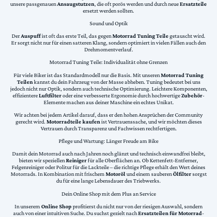
unsere passgenauen
Ansaugstutzen
, die oft porös werden und durch neue
Ersatzteile
ersetzt werden sollten.
Sound und Optik
Der
Auspuff
ist oft das erste Teil, das gegen
Motorrad Tuning Teile
getauscht wird.
Er sorgt nicht nur für einen satteren Klang, sondern optimiert in vielen Fällen auch den
Drehmomentverlauf.
Motorrad Tuning Teile: Individualität ohne Grenzen
Für viele Biker ist das Standardmodell nur die Basis. Mit unseren
Motorrad Tuning
Teilen
kannst du dein Fahrzeug von der Masse abheben. Tuning bedeutet bei uns
jedoch nicht nur Optik, sondern auch technische Optimierung. Leichtere Komponenten,
effizientere
Luftfilter
oder eine verbesserte Ergonomie durch hochwertige
Zubehör
-
Elemente machen aus deiner Maschine ein echtes Unikat.
Wir achten bei jedem Artikel darauf, dass er den hohen Ansprüchen der Community
gerecht wird.
Motorradteile kaufen
ist Vertrauenssache, und wir möchten dieses
Vertrauen durch Transparenz und Fachwissen rechtfertigen.
Pflege und Wartung: Länger Freude am Bike
Damit dein Motorrad auch nach Jahren noch glänzt und technisch einwandfrei bleibt,
bieten wir speziellen
Reiniger
für alle Oberflächen an. Ob Kettenfett-Entferner,
Felgenreiniger oder Politur für die Lackteile – die richtige Pflege erhält den Wert deines
Motorrads. In Kombination mit frischem
Motoröl
und einem sauberen
Ölfilter
sorgst
du für eine lange Lebensdauer des Triebwerks.
Dein Online Shop mit dem Plus an Service
In unserem
Online Shop
profitierst du nicht nur von der riesigen Auswahl, sondern
auch von einer intuitiven Suche. Du suchst gezielt nach
Ersatzteilen für Motorrad
-