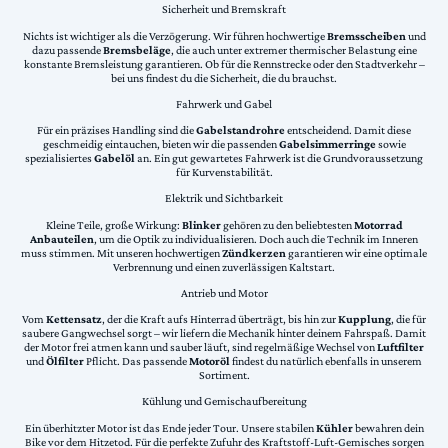
Sicherheit und Bremskraft
Nichts ist wichtiger als die Verzögerung. Wir führen hochwertige
Bremsscheiben
und
dazu passende
Bremsbeläge
, die auch unter extremer thermischer Belastung eine
konstante Bremsleistung garantieren. Ob für die Rennstrecke oder den Stadtverkehr –
bei uns findest du die Sicherheit, die du brauchst.
Fahrwerk und Gabel
Für ein präzises Handling sind die
Gabelstandrohre
entscheidend. Damit diese
geschmeidig eintauchen, bieten wir die passenden
Gabelsimmerringe
sowie
spezialisiertes
Gabelöl
an. Ein gut gewartetes Fahrwerk ist die Grundvoraussetzung
für Kurvenstabilität.
Elektrik und Sichtbarkeit
Kleine Teile, große Wirkung:
Blinker
gehören zu den beliebtesten
Motorrad
Anbauteilen
, um die Optik zu individualisieren. Doch auch die Technik im Inneren
muss stimmen. Mit unseren hochwertigen
Zündkerzen
garantieren wir eine optimale
Verbrennung und einen zuverlässigen Kaltstart.
Antrieb und Motor
Vom
Kettensatz
, der die Kraft aufs Hinterrad überträgt, bis hin zur
Kupplung
, die für
saubere Gangwechsel sorgt – wir liefern die Mechanik hinter deinem Fahrspaß. Damit
der Motor frei atmen kann und sauber läuft, sind regelmäßige Wechsel von
Luftfilter
und
Ölfilter
Pflicht. Das passende
Motoröl
findest du natürlich ebenfalls in unserem
Sortiment.
Kühlung und Gemischaufbereitung
Ein überhitzter Motor ist das Ende jeder Tour. Unsere stabilen
Kühler
bewahren dein
Bike vor dem Hitzetod. Für die perfekte Zufuhr des Kraftstoff-Luft-Gemisches sorgen