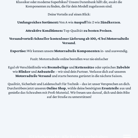
Klassiker oder moderne Superbikes? Unsere Datenbank hilft dir, exakt die
Komponenten zu finden, die für dein Modell zugelassen sind.
Deine Vorteile auf einen Blick:
Umfangreiches Sortiment:
Von A wie
Auspuff
bis Z wie
Zündkerzen
.
Attraktive Konditionen:
Top-Qualität
zu besten Preisen
.
Versandvorteil:
Schneller kostenloser Lieferung ab 100,-€ bei Motorradteile
Versand
.
Expertise:
Wir kennen unsere
Motorradteile Komponenten
in- und auswendig.
Fazit: Motorradteile online bestellen war nie einfacher
Egal ob Verschleißteile wie
Bremsbeläge
und
Kettensätze
oder optisches
Zubehör
wie
Blinker
und
Anbauteile
– wir sind dein Partner. Verlasse dich auf unseren
Motorradteile Versand
und starte bestens gerüstet in die nächste Saison.
Qualität, Sicherheit und Leidenschaft für Technik – das ist unser Versprechen an dich.
Durchstöbere jetzt unseren
Online Shop
, wähle deine benötigten
Ersatzteile
aus und
genieße das Schrauben mit Profi-Material. Wir freuen uns darauf, dich und dein Bike
auf der Straße zu unterstützen!
©Urheberrecht. Alle Rechte vorbehalten.