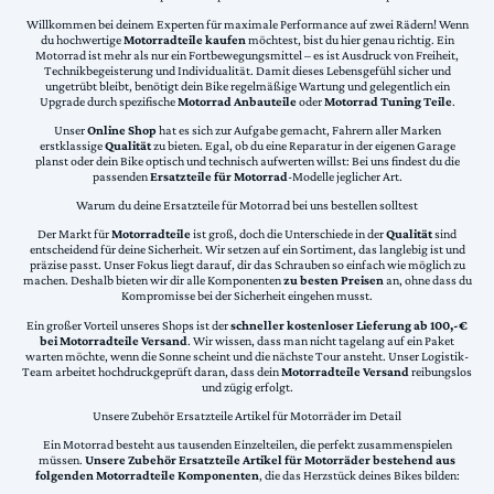
Willkommen bei deinem Experten für maximale Performance auf zwei Rädern! Wenn
du hochwertige
Motorradteile kaufen
möchtest, bist du hier genau richtig. Ein
Motorrad ist mehr als nur ein Fortbewegungsmittel – es ist Ausdruck von Freiheit,
Technikbegeisterung und Individualität. Damit dieses Lebensgefühl sicher und
ungetrübt bleibt, benötigt dein Bike regelmäßige Wartung und gelegentlich ein
Upgrade durch spezifische
Motorrad Anbauteile
oder
Motorrad Tuning Teile
.
Unser
Online Shop
hat es sich zur Aufgabe gemacht, Fahrern aller Marken
erstklassige
Qualität
zu bieten. Egal, ob du eine Reparatur in der eigenen Garage
planst oder dein Bike optisch und technisch aufwerten willst: Bei uns findest du die
passenden
Ersatzteile für Motorrad
-Modelle jeglicher Art.
Warum du deine Ersatzteile für Motorrad bei uns bestellen solltest
Der Markt für
Motorradteile
ist groß, doch die Unterschiede in der
Qualität
sind
entscheidend für deine Sicherheit. Wir setzen auf ein Sortiment, das langlebig ist und
präzise passt. Unser Fokus liegt darauf, dir das Schrauben so einfach wie möglich zu
machen. Deshalb bieten wir dir alle Komponenten
zu besten Preisen
an, ohne dass du
Kompromisse bei der Sicherheit eingehen musst.
Ein großer Vorteil unseres Shops ist der
schneller kostenloser Lieferung ab 100,-€
bei Motorradteile Versand
. Wir wissen, dass man nicht tagelang auf ein Paket
warten möchte, wenn die Sonne scheint und die nächste Tour ansteht. Unser Logistik-
Team arbeitet hochdruckgeprüft daran, dass dein
Motorradteile Versand
reibungslos
und zügig erfolgt.
Unsere Zubehör Ersatzteile Artikel für Motorräder im Detail
Ein Motorrad besteht aus tausenden Einzelteilen, die perfekt zusammenspielen
müssen.
Unsere Zubehör Ersatzteile Artikel für Motorräder bestehend aus
folgenden Motorradteile Komponenten
, die das Herzstück deines Bikes bilden: