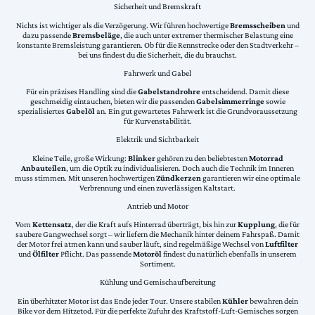
Sicherheit und Bremskraft
Nichts ist wichtiger als die Verzögerung. Wir führen hochwertige
Bremsscheiben
und
dazu passende
Bremsbeläge
, die auch unter extremer thermischer Belastung eine
konstante Bremsleistung garantieren. Ob für die Rennstrecke oder den Stadtverkehr –
bei uns findest du die Sicherheit, die du brauchst.
Fahrwerk und Gabel
Für ein präzises Handling sind die
Gabelstandrohre
entscheidend. Damit diese
geschmeidig eintauchen, bieten wir die passenden
Gabelsimmerringe
sowie
spezialisiertes
Gabelöl
an. Ein gut gewartetes Fahrwerk ist die Grundvoraussetzung
für Kurvenstabilität.
Elektrik und Sichtbarkeit
Kleine Teile, große Wirkung:
Blinker
gehören zu den beliebtesten
Motorrad
Anbauteilen
, um die Optik zu individualisieren. Doch auch die Technik im Inneren
muss stimmen. Mit unseren hochwertigen
Zündkerzen
garantieren wir eine optimale
Verbrennung und einen zuverlässigen Kaltstart.
Antrieb und Motor
Vom
Kettensatz
, der die Kraft aufs Hinterrad überträgt, bis hin zur
Kupplung
, die für
saubere Gangwechsel sorgt – wir liefern die Mechanik hinter deinem Fahrspaß. Damit
der Motor frei atmen kann und sauber läuft, sind regelmäßige Wechsel von
Luftfilter
und
Ölfilter
Pflicht. Das passende
Motoröl
findest du natürlich ebenfalls in unserem
Sortiment.
Kühlung und Gemischaufbereitung
Ein überhitzter Motor ist das Ende jeder Tour. Unsere stabilen
Kühler
bewahren dein
Bike vor dem Hitzetod. Für die perfekte Zufuhr des Kraftstoff-Luft-Gemisches sorgen