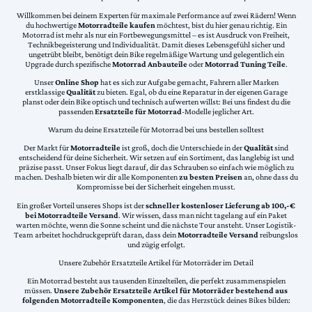
Willkommen bei deinem Experten für maximale Performance auf zwei Rädern! Wenn
du hochwertige
Motorradteile kaufen
möchtest, bist du hier genau richtig. Ein
Motorrad ist mehr als nur ein Fortbewegungsmittel – es ist Ausdruck von Freiheit,
Technikbegeisterung und Individualität. Damit dieses Lebensgefühl sicher und
ungetrübt bleibt, benötigt dein Bike regelmäßige Wartung und gelegentlich ein
Upgrade durch spezifische
Motorrad Anbauteile
oder
Motorrad Tuning Teile
.
Unser
Online Shop
hat es sich zur Aufgabe gemacht, Fahrern aller Marken
erstklassige
Qualität
zu bieten. Egal, ob du eine Reparatur in der eigenen Garage
planst oder dein Bike optisch und technisch aufwerten willst: Bei uns findest du die
passenden
Ersatzteile für Motorrad
-Modelle jeglicher Art.
Warum du deine Ersatzteile für Motorrad bei uns bestellen solltest
Der Markt für
Motorradteile
ist groß, doch die Unterschiede in der
Qualität
sind
entscheidend für deine Sicherheit. Wir setzen auf ein Sortiment, das langlebig ist und
präzise passt. Unser Fokus liegt darauf, dir das Schrauben so einfach wie möglich zu
machen. Deshalb bieten wir dir alle Komponenten
zu besten Preisen
an, ohne dass du
Kompromisse bei der Sicherheit eingehen musst.
Ein großer Vorteil unseres Shops ist der
schneller kostenloser Lieferung ab 100,-€
bei Motorradteile Versand
. Wir wissen, dass man nicht tagelang auf ein Paket
warten möchte, wenn die Sonne scheint und die nächste Tour ansteht. Unser Logistik-
Team arbeitet hochdruckgeprüft daran, dass dein
Motorradteile Versand
reibungslos
und zügig erfolgt.
Unsere Zubehör Ersatzteile Artikel für Motorräder im Detail
Ein Motorrad besteht aus tausenden Einzelteilen, die perfekt zusammenspielen
müssen.
Unsere Zubehör Ersatzteile Artikel für Motorräder bestehend aus
folgenden Motorradteile Komponenten
, die das Herzstück deines Bikes bilden: