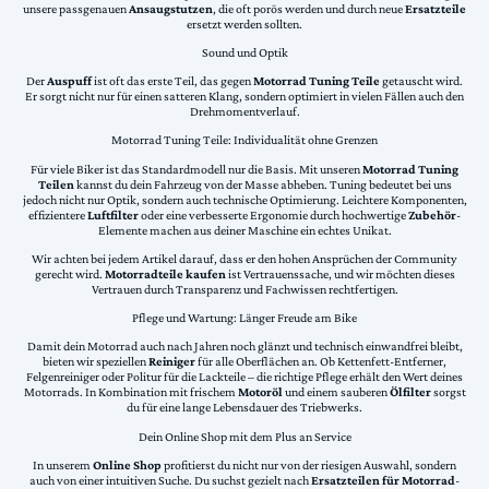
unsere passgenauen
Ansaugstutzen
, die oft porös werden und durch neue
Ersatzteile
ersetzt werden sollten.
Sound und Optik
Der
Auspuff
ist oft das erste Teil, das gegen
Motorrad Tuning Teile
getauscht wird.
Er sorgt nicht nur für einen satteren Klang, sondern optimiert in vielen Fällen auch den
Drehmomentverlauf.
Motorrad Tuning Teile: Individualität ohne Grenzen
Für viele Biker ist das Standardmodell nur die Basis. Mit unseren
Motorrad Tuning
Teilen
kannst du dein Fahrzeug von der Masse abheben. Tuning bedeutet bei uns
jedoch nicht nur Optik, sondern auch technische Optimierung. Leichtere Komponenten,
effizientere
Luftfilter
oder eine verbesserte Ergonomie durch hochwertige
Zubehör
-
Elemente machen aus deiner Maschine ein echtes Unikat.
Wir achten bei jedem Artikel darauf, dass er den hohen Ansprüchen der Community
gerecht wird.
Motorradteile kaufen
ist Vertrauenssache, und wir möchten dieses
Vertrauen durch Transparenz und Fachwissen rechtfertigen.
Pflege und Wartung: Länger Freude am Bike
Damit dein Motorrad auch nach Jahren noch glänzt und technisch einwandfrei bleibt,
bieten wir speziellen
Reiniger
für alle Oberflächen an. Ob Kettenfett-Entferner,
Felgenreiniger oder Politur für die Lackteile – die richtige Pflege erhält den Wert deines
Motorrads. In Kombination mit frischem
Motoröl
und einem sauberen
Ölfilter
sorgst
du für eine lange Lebensdauer des Triebwerks.
Dein Online Shop mit dem Plus an Service
In unserem
Online Shop
profitierst du nicht nur von der riesigen Auswahl, sondern
auch von einer intuitiven Suche. Du suchst gezielt nach
Ersatzteilen für Motorrad
-