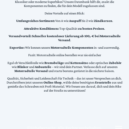
Klassiker oder moderne Superbikes? Unsere Datenbank hilft dir, exakt die
Komponenten zu finden, die für dein Modell zugelassen sind.
Deine Vorteile auf einen Blick:
Umfangreiches Sortiment:
Von A wie
Auspuff
bis Z wie
Zündkerzen
.
Attraktive Konditionen:
Top-Qualität
zu besten Preisen
.
Versandvorteil:
Schneller kostenloser Lieferung ab 100,-€ bei Motorradteile
Versand
.
Expertise:
Wir kennen unsere
Motorradteile Komponenten
in- und auswendig.
Fazit: Motorradteile online bestellen war nie einfacher
Egal ob Verschleißteile wie
Bremsbeläge
und
Kettensätze
oder optisches
Zubehör
wie
Blinker
und
Anbauteile
– wir sind dein Partner. Verlasse dich auf unseren
Motorradteile Versand
und starte bestens gerüstet in die nächste Saison.
Qualität, Sicherheit und Leidenschaft für Technik – das ist unser Versprechen an dich.
Durchstöbere jetzt unseren
Online Shop
, wähle deine benötigten
Ersatzteile
aus und
genieße das Schrauben mit Profi-Material. Wir freuen uns darauf, dich und dein Bike
auf der Straße zu unterstützen!
©Urheberrecht. Alle Rechte vorbehalten.