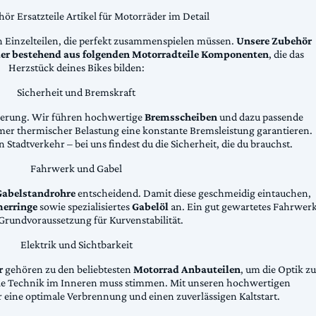
ör Ersatzteile Artikel für Motorräder im Detail
n Einzelteilen, die perfekt zusammenspielen müssen.
Unsere Zubehör
äder bestehend aus folgenden Motorradteile Komponenten
, die das
Herzstück deines Bikes bilden:
Sicherheit und Bremskraft
zögerung. Wir führen hochwertige
Bremsscheiben
und dazu passende
emer thermischer Belastung eine konstante Bremsleistung garantieren.
 Stadtverkehr – bei uns findest du die Sicherheit, die du brauchst.
Fahrwerk und Gabel
Gabelstandrohre
entscheidend. Damit diese geschmeidig eintauchen,
erringe
sowie spezialisiertes
Gabelöl
an. Ein gut gewartetes Fahrwer
e Grundvoraussetzung für Kurvenstabilität.
Elektrik und Sichtbarkeit
r
gehören zu den beliebtesten
Motorrad Anbauteilen
, um die Optik zu
die Technik im Inneren muss stimmen. Mit unseren hochwertigen
 eine optimale Verbrennung und einen zuverlässigen Kaltstart.