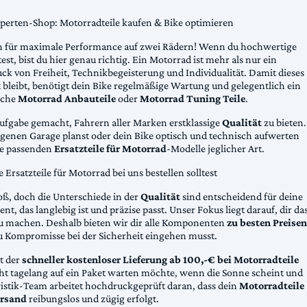
xperten-Shop: Motorradteile kaufen & Bike optimieren
 für maximale Performance auf zwei Rädern! Wenn du hochwertige
st, bist du hier genau richtig. Ein Motorrad ist mehr als nur ein
ck von Freiheit, Technikbegeisterung und Individualität. Damit dieses
 bleibt, benötigt dein Bike regelmäßige Wartung und gelegentlich ein
sche
Motorrad Anbauteile
oder
Motorrad Tuning Teile
.
Aufgabe gemacht, Fahrern aller Marken erstklassige
Qualität
zu bieten.
eigenen Garage planst oder dein Bike optisch und technisch aufwerten
die passenden
Ersatzteile für Motorrad
-Modelle jeglicher Art.
Ersatzteile für Motorrad bei uns bestellen solltest
oß, doch die Unterschiede in der
Qualität
sind entscheidend für deine
nt, das langlebig ist und präzise passt. Unser Fokus liegt darauf, dir da
u machen. Deshalb bieten wir dir alle Komponenten
zu besten Preisen
u Kompromisse bei der Sicherheit eingehen musst.
st der
schneller kostenloser Lieferung ab 100,-€ bei Motorradteile
cht tagelang auf ein Paket warten möchte, wenn die Sonne scheint und
gistik-Team arbeitet hochdruckgeprüft daran, dass dein
Motorradteile
rsand
reibungslos und zügig erfolgt.