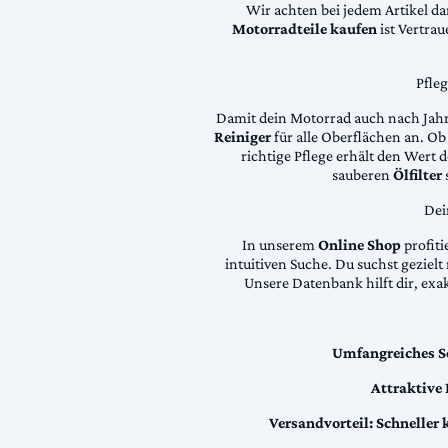
Wir achten bei jedem Artikel d
Motorradteile kaufen
ist Vertra
Pfle
Damit dein Motorrad auch nach Jahre
Reiniger
für alle Oberflächen an. Ob 
richtige Pflege erhält den Wert
sauberen
Ölfilter
Dei
In unserem
Online Shop
profiti
intuitiven Suche. Du suchst geziel
Unsere Datenbank hilft dir, exa
Umfangreiches S
Attraktive
Versandvorteil:
Schneller 