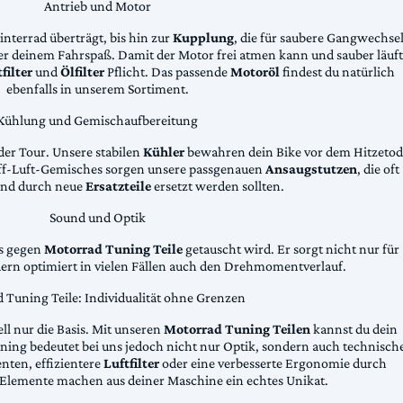
Antrieb und Motor
Hinterrad überträgt, bis hin zur
Kupplung
, die für saubere Gangwechse
ter deinem Fahrspaß. Damit der Motor frei atmen kann und sauber läuft
filter
und
Ölfilter
Pflicht. Das passende
Motoröl
findest du natürlich
ebenfalls in unserem Sortiment.
Kühlung und Gemischaufbereitung
der Tour. Unsere stabilen
Kühler
bewahren dein Bike vor dem Hitzetod
toff-Luft-Gemisches sorgen unsere passgenauen
Ansaugstutzen
, die oft
und durch neue
Ersatzteile
ersetzt werden sollten.
Sound und Optik
das gegen
Motorrad Tuning Teile
getauscht wird. Er sorgt nicht nur für
dern optimiert in vielen Fällen auch den Drehmomentverlauf.
 Tuning Teile: Individualität ohne Grenzen
ll nur die Basis. Mit unseren
Motorrad Tuning Teilen
kannst du dein
ing bedeutet bei uns jedoch nicht nur Optik, sondern auch technisch
ten, effizientere
Luftfilter
oder eine verbesserte Ergonomie durch
Elemente machen aus deiner Maschine ein echtes Unikat.