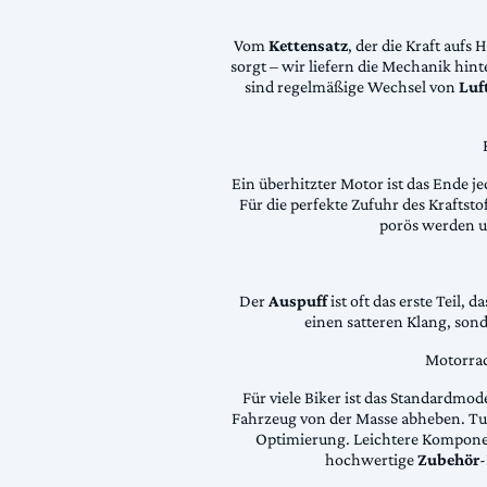
Vom
Kettensatz
, der die Kraft aufs 
sorgt – wir liefern die Mechanik hin
sind regelmäßige Wechsel von
Luft
Ein überhitzter Motor ist das Ende je
Für die perfekte Zufuhr des Krafts
porös werden 
Der
Auspuff
ist oft das erste Teil, 
einen satteren Klang, son
Motorrad
Für viele Biker ist das Standardmode
Fahrzeug von der Masse abheben. Tun
Optimierung. Leichtere Komponen
hochwertige
Zubehör
-