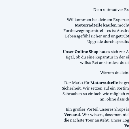
Dein ultimativer E
Willkommen bei deinem Experten
Motorradteile kaufen
möchte
Fortbewegungsmittel – es ist Ausdru
Lebensgefühl sicher und ungetrübt
Upgrade durch spezifi
Unser
Online Shop
hat es sich zur 
Egal, ob du eine Reparatur in der 
willst: Bei uns findest du 
Warum du deine 
Der Markt für
Motorradteile
ist gr
Sicherheit. Wir setzen auf ein Sortime
Schrauben so einfach wie möglich z
an, ohne dass d
Ein großer Vorteil unseres Shops i
Versand
. Wir wissen, dass man ni
die nächste Tour ansteht. Unser Lo
Ve