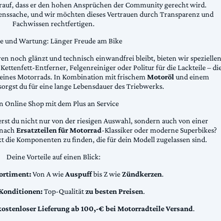
arauf, dass er den hohen Ansprüchen der Community gerecht wird.
uenssache, und wir möchten dieses Vertrauen durch Transparenz und
Fachwissen rechtfertigen.
ge und Wartung: Länger Freude am Bike
n noch glänzt und technisch einwandfrei bleibt, bieten wir spezielle
Kettenfett-Entferner, Felgenreiniger oder Politur für die Lackteile – di
 deines Motorrads. In Kombination mit frischem
Motoröl
und einem
sorgst du für eine lange Lebensdauer des Triebwerks.
n Online Shop mit dem Plus an Service
erst du nicht nur von der riesigen Auswahl, sondern auch von einer
t nach
Ersatzteilen für Motorrad
-Klassiker oder moderne Superbikes?
kt die Komponenten zu finden, die für dein Modell zugelassen sind.
Deine Vorteile auf einen Blick:
ortiment:
Von A wie
Auspuff
bis Z wie
Zündkerzen
.
 Konditionen:
Top-Qualität
zu besten Preisen
.
kostenloser Lieferung ab 100,-€ bei Motorradteile Versand
.