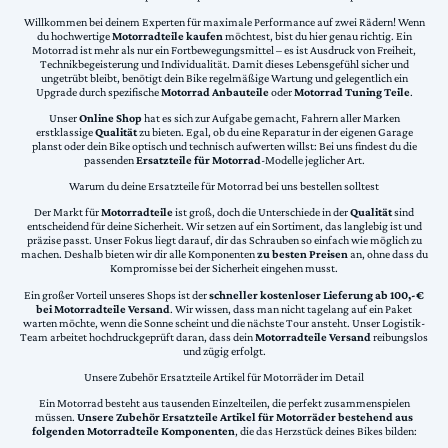
Willkommen bei deinem Experten für maximale Performance auf zwei Rädern! Wenn
du hochwertige
Motorradteile kaufen
möchtest, bist du hier genau richtig. Ein
Motorrad ist mehr als nur ein Fortbewegungsmittel – es ist Ausdruck von Freiheit,
Technikbegeisterung und Individualität. Damit dieses Lebensgefühl sicher und
ungetrübt bleibt, benötigt dein Bike regelmäßige Wartung und gelegentlich ein
Upgrade durch spezifische
Motorrad Anbauteile
oder
Motorrad Tuning Teile
.
Unser
Online Shop
hat es sich zur Aufgabe gemacht, Fahrern aller Marken
erstklassige
Qualität
zu bieten. Egal, ob du eine Reparatur in der eigenen Garage
planst oder dein Bike optisch und technisch aufwerten willst: Bei uns findest du die
passenden
Ersatzteile für Motorrad
-Modelle jeglicher Art.
Warum du deine Ersatzteile für Motorrad bei uns bestellen solltest
Der Markt für
Motorradteile
ist groß, doch die Unterschiede in der
Qualität
sind
entscheidend für deine Sicherheit. Wir setzen auf ein Sortiment, das langlebig ist und
präzise passt. Unser Fokus liegt darauf, dir das Schrauben so einfach wie möglich zu
machen. Deshalb bieten wir dir alle Komponenten
zu besten Preisen
an, ohne dass du
Kompromisse bei der Sicherheit eingehen musst.
Ein großer Vorteil unseres Shops ist der
schneller kostenloser Lieferung ab 100,-€
bei Motorradteile Versand
. Wir wissen, dass man nicht tagelang auf ein Paket
warten möchte, wenn die Sonne scheint und die nächste Tour ansteht. Unser Logistik-
Team arbeitet hochdruckgeprüft daran, dass dein
Motorradteile Versand
reibungslos
und zügig erfolgt.
Unsere Zubehör Ersatzteile Artikel für Motorräder im Detail
Ein Motorrad besteht aus tausenden Einzelteilen, die perfekt zusammenspielen
müssen.
Unsere Zubehör Ersatzteile Artikel für Motorräder bestehend aus
folgenden Motorradteile Komponenten
, die das Herzstück deines Bikes bilden: