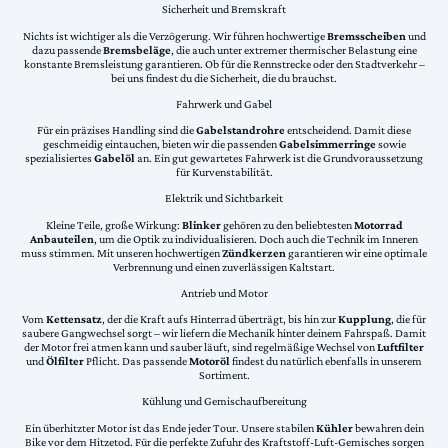
Sicherheit und Bremskraft
Nichts ist wichtiger als die Verzögerung. Wir führen hochwertige
Bremsscheiben
und
dazu passende
Bremsbeläge
, die auch unter extremer thermischer Belastung eine
konstante Bremsleistung garantieren. Ob für die Rennstrecke oder den Stadtverkehr –
bei uns findest du die Sicherheit, die du brauchst.
Fahrwerk und Gabel
Für ein präzises Handling sind die
Gabelstandrohre
entscheidend. Damit diese
geschmeidig eintauchen, bieten wir die passenden
Gabelsimmerringe
sowie
spezialisiertes
Gabelöl
an. Ein gut gewartetes Fahrwerk ist die Grundvoraussetzung
für Kurvenstabilität.
Elektrik und Sichtbarkeit
Kleine Teile, große Wirkung:
Blinker
gehören zu den beliebtesten
Motorrad
Anbauteilen
, um die Optik zu individualisieren. Doch auch die Technik im Inneren
muss stimmen. Mit unseren hochwertigen
Zündkerzen
garantieren wir eine optimale
Verbrennung und einen zuverlässigen Kaltstart.
Antrieb und Motor
Vom
Kettensatz
, der die Kraft aufs Hinterrad überträgt, bis hin zur
Kupplung
, die für
saubere Gangwechsel sorgt – wir liefern die Mechanik hinter deinem Fahrspaß. Damit
der Motor frei atmen kann und sauber läuft, sind regelmäßige Wechsel von
Luftfilter
und
Ölfilter
Pflicht. Das passende
Motoröl
findest du natürlich ebenfalls in unserem
Sortiment.
Kühlung und Gemischaufbereitung
Ein überhitzter Motor ist das Ende jeder Tour. Unsere stabilen
Kühler
bewahren dein
Bike vor dem Hitzetod. Für die perfekte Zufuhr des Kraftstoff-Luft-Gemisches sorgen