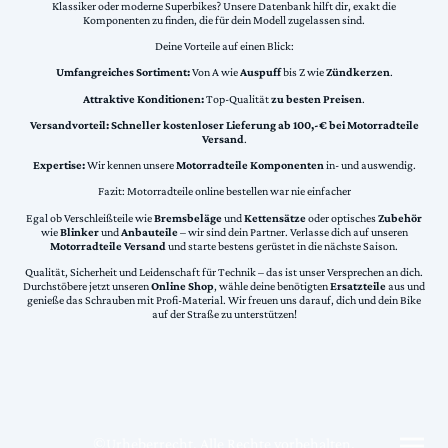
Klassiker oder moderne Superbikes? Unsere Datenbank hilft dir, exakt die
Komponenten zu finden, die für dein Modell zugelassen sind.
Deine Vorteile auf einen Blick:
Umfangreiches Sortiment:
Von A wie
Auspuff
bis Z wie
Zündkerzen
.
Attraktive Konditionen:
Top-Qualität
zu besten Preisen
.
Versandvorteil:
Schneller kostenloser Lieferung ab 100,-€ bei Motorradteile
Versand
.
Expertise:
Wir kennen unsere
Motorradteile Komponenten
in- und auswendig.
Fazit: Motorradteile online bestellen war nie einfacher
Egal ob Verschleißteile wie
Bremsbeläge
und
Kettensätze
oder optisches
Zubehör
wie
Blinker
und
Anbauteile
– wir sind dein Partner. Verlasse dich auf unseren
Motorradteile Versand
und starte bestens gerüstet in die nächste Saison.
Qualität, Sicherheit und Leidenschaft für Technik – das ist unser Versprechen an dich.
Durchstöbere jetzt unseren
Online Shop
, wähle deine benötigten
Ersatzteile
aus und
genieße das Schrauben mit Profi-Material. Wir freuen uns darauf, dich und dein Bike
auf der Straße zu unterstützen!
©Urheberrecht. Alle Rechte vorbehalten.