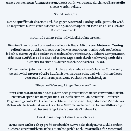
unsere passgenauen
Ansaugstutzen
, die oft porös werden und durch neue
Ersatzteile
ersetzt werden sollten.
Sound und Optik
Der
Auspuff
ist oft das erste Teil, das gegen
Motorrad Tuning Teile
getauscht wird.
Er sorgt nicht nur für einen satteren Klang, sondern optimiert in vielen Fällen auch den
Drehmomentverlauf.
Motorrad Tuning Teile: Individualität ohne Grenzen
Für viele Biker ist das Standardmodell nur die Basis. Mit unseren
Motorrad Tuning
Teilen
kannst du dein Fahrzeug von der Masse abheben. Tuning bedeutet bei uns
jedoch nicht nur Optik, sondern auch technische Optimierung. Leichtere Komponenten,
effizientere
Luftfilter
oder eine verbesserte Ergonomie durch hochwertige
Zubehör
-
Elemente machen aus deiner Maschine ein echtes Unikat.
Wir achten bei jedem Artikel darauf, dass er den hohen Ansprüchen der Community
gerecht wird.
Motorradteile kaufen
ist Vertrauenssache, und wir möchten dieses
Vertrauen durch Transparenz und Fachwissen rechtfertigen.
Pflege und Wartung: Länger Freude am Bike
Damit dein Motorrad auch nach Jahren noch glänzt und technisch einwandfrei bleibt,
bieten wir speziellen
Reiniger
für alle Oberflächen an. Ob Kettenfett-Entferner,
Felgenreiniger oder Politur für die Lackteile – die richtige Pflege erhält den Wert deines
Motorrads. In Kombination mit frischem
Motoröl
und einem sauberen
Ölfilter
sorgst
du für eine lange Lebensdauer des Triebwerks.
Dein Online Shop mit dem Plus an Service
In unserem
Online Shop
profitierst du nicht nur von der riesigen Auswahl, sondern
auch von einer intuitiven Suche. Du suchst gezielt nach
Ersatzteilen für Motorrad
-