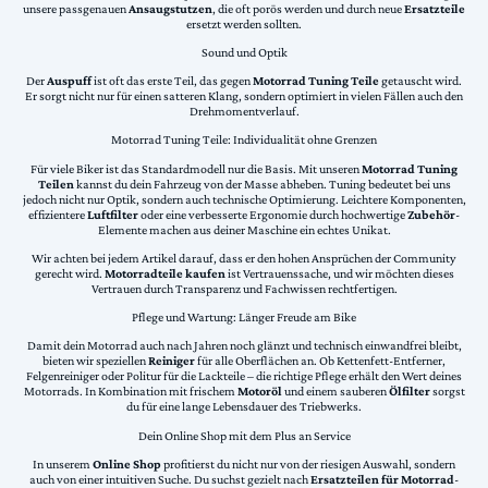
unsere passgenauen
Ansaugstutzen
, die oft porös werden und durch neue
Ersatzteile
ersetzt werden sollten.
Sound und Optik
Der
Auspuff
ist oft das erste Teil, das gegen
Motorrad Tuning Teile
getauscht wird.
Er sorgt nicht nur für einen satteren Klang, sondern optimiert in vielen Fällen auch den
Drehmomentverlauf.
Motorrad Tuning Teile: Individualität ohne Grenzen
Für viele Biker ist das Standardmodell nur die Basis. Mit unseren
Motorrad Tuning
Teilen
kannst du dein Fahrzeug von der Masse abheben. Tuning bedeutet bei uns
jedoch nicht nur Optik, sondern auch technische Optimierung. Leichtere Komponenten,
effizientere
Luftfilter
oder eine verbesserte Ergonomie durch hochwertige
Zubehör
-
Elemente machen aus deiner Maschine ein echtes Unikat.
Wir achten bei jedem Artikel darauf, dass er den hohen Ansprüchen der Community
gerecht wird.
Motorradteile kaufen
ist Vertrauenssache, und wir möchten dieses
Vertrauen durch Transparenz und Fachwissen rechtfertigen.
Pflege und Wartung: Länger Freude am Bike
Damit dein Motorrad auch nach Jahren noch glänzt und technisch einwandfrei bleibt,
bieten wir speziellen
Reiniger
für alle Oberflächen an. Ob Kettenfett-Entferner,
Felgenreiniger oder Politur für die Lackteile – die richtige Pflege erhält den Wert deines
Motorrads. In Kombination mit frischem
Motoröl
und einem sauberen
Ölfilter
sorgst
du für eine lange Lebensdauer des Triebwerks.
Dein Online Shop mit dem Plus an Service
In unserem
Online Shop
profitierst du nicht nur von der riesigen Auswahl, sondern
auch von einer intuitiven Suche. Du suchst gezielt nach
Ersatzteilen für Motorrad
-