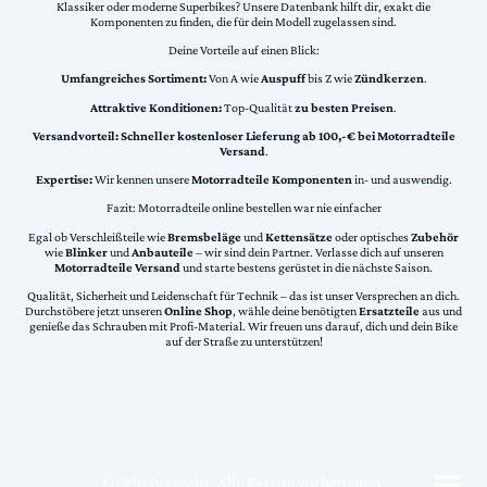
Klassiker oder moderne Superbikes? Unsere Datenbank hilft dir, exakt die
Komponenten zu finden, die für dein Modell zugelassen sind.
Deine Vorteile auf einen Blick:
Umfangreiches Sortiment:
Von A wie
Auspuff
bis Z wie
Zündkerzen
.
Attraktive Konditionen:
Top-Qualität
zu besten Preisen
.
Versandvorteil:
Schneller kostenloser Lieferung ab 100,-€ bei Motorradteile
Versand
.
Expertise:
Wir kennen unsere
Motorradteile Komponenten
in- und auswendig.
Fazit: Motorradteile online bestellen war nie einfacher
Egal ob Verschleißteile wie
Bremsbeläge
und
Kettensätze
oder optisches
Zubehör
wie
Blinker
und
Anbauteile
– wir sind dein Partner. Verlasse dich auf unseren
Motorradteile Versand
und starte bestens gerüstet in die nächste Saison.
Qualität, Sicherheit und Leidenschaft für Technik – das ist unser Versprechen an dich.
Durchstöbere jetzt unseren
Online Shop
, wähle deine benötigten
Ersatzteile
aus und
genieße das Schrauben mit Profi-Material. Wir freuen uns darauf, dich und dein Bike
auf der Straße zu unterstützen!
©Urheberrecht. Alle Rechte vorbehalten.