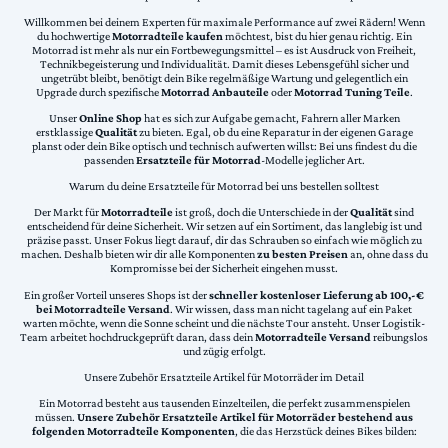
Willkommen bei deinem Experten für maximale Performance auf zwei Rädern! Wenn
du hochwertige
Motorradteile kaufen
möchtest, bist du hier genau richtig. Ein
Motorrad ist mehr als nur ein Fortbewegungsmittel – es ist Ausdruck von Freiheit,
Technikbegeisterung und Individualität. Damit dieses Lebensgefühl sicher und
ungetrübt bleibt, benötigt dein Bike regelmäßige Wartung und gelegentlich ein
Upgrade durch spezifische
Motorrad Anbauteile
oder
Motorrad Tuning Teile
.
Unser
Online Shop
hat es sich zur Aufgabe gemacht, Fahrern aller Marken
erstklassige
Qualität
zu bieten. Egal, ob du eine Reparatur in der eigenen Garage
planst oder dein Bike optisch und technisch aufwerten willst: Bei uns findest du die
passenden
Ersatzteile für Motorrad
-Modelle jeglicher Art.
Warum du deine Ersatzteile für Motorrad bei uns bestellen solltest
Der Markt für
Motorradteile
ist groß, doch die Unterschiede in der
Qualität
sind
entscheidend für deine Sicherheit. Wir setzen auf ein Sortiment, das langlebig ist und
präzise passt. Unser Fokus liegt darauf, dir das Schrauben so einfach wie möglich zu
machen. Deshalb bieten wir dir alle Komponenten
zu besten Preisen
an, ohne dass du
Kompromisse bei der Sicherheit eingehen musst.
Ein großer Vorteil unseres Shops ist der
schneller kostenloser Lieferung ab 100,-€
bei Motorradteile Versand
. Wir wissen, dass man nicht tagelang auf ein Paket
warten möchte, wenn die Sonne scheint und die nächste Tour ansteht. Unser Logistik-
Team arbeitet hochdruckgeprüft daran, dass dein
Motorradteile Versand
reibungslos
und zügig erfolgt.
Unsere Zubehör Ersatzteile Artikel für Motorräder im Detail
Ein Motorrad besteht aus tausenden Einzelteilen, die perfekt zusammenspielen
müssen.
Unsere Zubehör Ersatzteile Artikel für Motorräder bestehend aus
folgenden Motorradteile Komponenten
, die das Herzstück deines Bikes bilden: