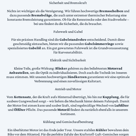
Sicherheit und Bremskraft
Nichts ist wichtiger als die Verzögerung. Wir führen hochwertige
Bremsscheiben
und
dazu passende
Bremsbeläge
, die auch unter extremer thermischer Belastung eine
konstante Bremsleistung garantieren. Ob für die Rennstrecke oder den Stadtverkehr –
bei uns findest du die Sicherheit, die du brauchst.
Fahrwerk und Gabel
Für ein präzises Handling sind die
Gabelstandrohre
entscheidend. Damit diese
geschmeidig eintauchen, bieten wir die passenden
Gabelsimmerringe
sowie
spezialisiertes
Gabelöl
an. Ein gut gewartetes Fahrwerk ist die Grundvoraussetzung
für Kurvenstabilität.
Elektrik und Sichtbarkeit
Kleine Teile, große Wirkung:
Blinker
gehören zu den beliebtesten
Motorrad
Anbauteilen
, um die Optik zu individualisieren. Doch auch die Technik im Inneren
muss stimmen. Mit unseren hochwertigen
Zündkerzen
garantieren wir eine optimale
Verbrennung und einen zuverlässigen Kaltstart.
Antrieb und Motor
Vom
Kettensatz
, der die Kraft aufs Hinterrad überträgt, bis hin zur
Kupplung
, die für
saubere Gangwechsel sorgt – wir liefern die Mechanik hinter deinem Fahrspaß. Damit
der Motor frei atmen kann und sauber läuft, sind regelmäßige Wechsel von
Luftfilter
und
Ölfilter
Pflicht. Das passende
Motoröl
findest du natürlich ebenfalls in unserem
Sortiment.
Kühlung und Gemischaufbereitung
Ein überhitzter Motor ist das Ende jeder Tour. Unsere stabilen
Kühler
bewahren dein
Bike vor dem Hitzetod. Für die perfekte Zufuhr des Kraftstoff-Luft-Gemisches sorgen