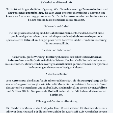
Sicherheit und Bremskraft
Nichts ist wichtiger als die Verzögerung. Wir führen hochwertige
Bremsscheiben
und
dazu passende
Bremsbeläge
, die auch unter extremer thermischer Belastung eine
konstante Bremsleistung garantieren. Ob für die Rennstrecke oder den Stadtverkehr –
bei uns findest du die Sicherheit, die du brauchst.
Fahrwerk und Gabel
Für ein präzises Handling sind die
Gabelstandrohre
entscheidend. Damit diese
geschmeidig eintauchen, bieten wir die passenden
Gabelsimmerringe
sowie
spezialisiertes
Gabelöl
an. Ein gut gewartetes Fahrwerk ist die Grundvoraussetzung
für Kurvenstabilität.
Elektrik und Sichtbarkeit
Kleine Teile, große Wirkung:
Blinker
gehören zu den beliebtesten
Motorrad
Anbauteilen
, um die Optik zu individualisieren. Doch auch die Technik im Inneren
muss stimmen. Mit unseren hochwertigen
Zündkerzen
garantieren wir eine optimale
Verbrennung und einen zuverlässigen Kaltstart.
Antrieb und Motor
Vom
Kettensatz
, der die Kraft aufs Hinterrad überträgt, bis hin zur
Kupplung
, die für
saubere Gangwechsel sorgt – wir liefern die Mechanik hinter deinem Fahrspaß. Damit
der Motor frei atmen kann und sauber läuft, sind regelmäßige Wechsel von
Luftfilter
und
Ölfilter
Pflicht. Das passende
Motoröl
findest du natürlich ebenfalls in unserem
Sortiment.
Kühlung und Gemischaufbereitung
Ein überhitzter Motor ist das Ende jeder Tour. Unsere stabilen
Kühler
bewahren dein
Bike vor dem Hitzetod. Für die perfekte Zufuhr des Kraftstoff-Luft-Gemisches sorgen