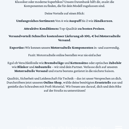
Klassiker oder moderne Superbikes? Unsere Datenbank hilft dir, exakt die
Komponenten zu finden, die für dein Modell zugelassen sind.
Deine Vorteile auf einen Blick:
Umfangreiches Sortiment:
Von A wie
Auspuff
bis Z wie
Zündkerzen
.
Attraktive Konditionen:
Top-Qualität
zu besten Preisen
.
Versandvorteil:
Schneller kostenloser Lieferung ab 100,-€ bei Motorradteile
Versand
.
Expertise:
Wir kennen unsere
Motorradteile Komponenten
in- und auswendig.
Fazit: Motorradteile online bestellen war nie einfacher
Egal ob Verschleißteile wie
Bremsbeläge
und
Kettensätze
oder optisches
Zubehör
wie
Blinker
und
Anbauteile
– wir sind dein Partner. Verlasse dich auf unseren
Motorradteile Versand
und starte bestens gerüstet in die nächste Saison.
Qualität, Sicherheit und Leidenschaft für Technik – das ist unser Versprechen an dich.
Durchstöbere jetzt unseren
Online Shop
, wähle deine benötigten
Ersatzteile
aus und
genieße das Schrauben mit Profi-Material. Wir freuen uns darauf, dich und dein Bike
auf der Straße zu unterstützen!
©Urheberrecht. Alle Rechte vorbehalten.