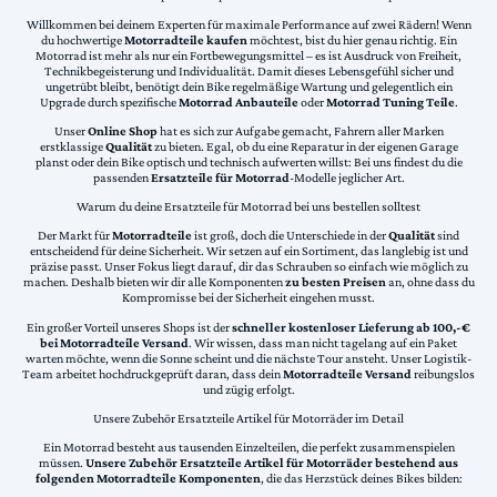
Willkommen bei deinem Experten für maximale Performance auf zwei Rädern! Wenn
du hochwertige
Motorradteile kaufen
möchtest, bist du hier genau richtig. Ein
Motorrad ist mehr als nur ein Fortbewegungsmittel – es ist Ausdruck von Freiheit,
Technikbegeisterung und Individualität. Damit dieses Lebensgefühl sicher und
ungetrübt bleibt, benötigt dein Bike regelmäßige Wartung und gelegentlich ein
Upgrade durch spezifische
Motorrad Anbauteile
oder
Motorrad Tuning Teile
.
Unser
Online Shop
hat es sich zur Aufgabe gemacht, Fahrern aller Marken
erstklassige
Qualität
zu bieten. Egal, ob du eine Reparatur in der eigenen Garage
planst oder dein Bike optisch und technisch aufwerten willst: Bei uns findest du die
passenden
Ersatzteile für Motorrad
-Modelle jeglicher Art.
Warum du deine Ersatzteile für Motorrad bei uns bestellen solltest
Der Markt für
Motorradteile
ist groß, doch die Unterschiede in der
Qualität
sind
entscheidend für deine Sicherheit. Wir setzen auf ein Sortiment, das langlebig ist und
präzise passt. Unser Fokus liegt darauf, dir das Schrauben so einfach wie möglich zu
machen. Deshalb bieten wir dir alle Komponenten
zu besten Preisen
an, ohne dass du
Kompromisse bei der Sicherheit eingehen musst.
Ein großer Vorteil unseres Shops ist der
schneller kostenloser Lieferung ab 100,-€
bei Motorradteile Versand
. Wir wissen, dass man nicht tagelang auf ein Paket
warten möchte, wenn die Sonne scheint und die nächste Tour ansteht. Unser Logistik-
Team arbeitet hochdruckgeprüft daran, dass dein
Motorradteile Versand
reibungslos
und zügig erfolgt.
Unsere Zubehör Ersatzteile Artikel für Motorräder im Detail
Ein Motorrad besteht aus tausenden Einzelteilen, die perfekt zusammenspielen
müssen.
Unsere Zubehör Ersatzteile Artikel für Motorräder bestehend aus
folgenden Motorradteile Komponenten
, die das Herzstück deines Bikes bilden: