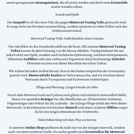
unsere passgenauen
Ansaugstutzen
, die oft porös werden und durch neue
Ersatzteile
ersetzt werden sollten.
Sound und Optik
Der
Auspuff
ist oft das erste Teil, das gegen
Motorrad Tuning Teile
getauscht wird.
Er sorgt nicht nur für einen satteren Klang, sondern optimiert in vielen Fällen auch den
Drehmomentverlauf.
Motorrad Tuning Teile: Individualität ohne Grenzen
Für viele Biker ist das Standardmodell nur die Basis. Mit unseren
Motorrad Tuning
Teilen
kannst du dein Fahrzeug von der Masse abheben. Tuning bedeutet bei uns
jedoch nicht nur Optik, sondern auch technische Optimierung. Leichtere Komponenten,
effizientere
Luftfilter
oder eine verbesserte Ergonomie durch hochwertige
Zubehör
-
Elemente machen aus deiner Maschine ein echtes Unikat.
Wir achten bei jedem Artikel darauf, dass er den hohen Ansprüchen der Community
gerecht wird.
Motorradteile kaufen
ist Vertrauenssache, und wir möchten dieses
Vertrauen durch Transparenz und Fachwissen rechtfertigen.
Pflege und Wartung: Länger Freude am Bike
Damit dein Motorrad auch nach Jahren noch glänzt und technisch einwandfrei bleibt,
bieten wir speziellen
Reiniger
für alle Oberflächen an. Ob Kettenfett-Entferner,
Felgenreiniger oder Politur für die Lackteile – die richtige Pflege erhält den Wert deines
Motorrads. In Kombination mit frischem
Motoröl
und einem sauberen
Ölfilter
sorgst
du für eine lange Lebensdauer des Triebwerks.
Dein Online Shop mit dem Plus an Service
In unserem
Online Shop
profitierst du nicht nur von der riesigen Auswahl, sondern
auch von einer intuitiven Suche. Du suchst gezielt nach
Ersatzteilen für Motorrad
-