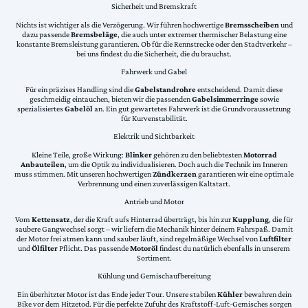
Sicherheit und Bremskraft
Nichts ist wichtiger als die Verzögerung. Wir führen hochwertige
Bremsscheiben
und
dazu passende
Bremsbeläge
, die auch unter extremer thermischer Belastung eine
konstante Bremsleistung garantieren. Ob für die Rennstrecke oder den Stadtverkehr –
bei uns findest du die Sicherheit, die du brauchst.
Fahrwerk und Gabel
Für ein präzises Handling sind die
Gabelstandrohre
entscheidend. Damit diese
geschmeidig eintauchen, bieten wir die passenden
Gabelsimmerringe
sowie
spezialisiertes
Gabelöl
an. Ein gut gewartetes Fahrwerk ist die Grundvoraussetzung
für Kurvenstabilität.
Elektrik und Sichtbarkeit
Kleine Teile, große Wirkung:
Blinker
gehören zu den beliebtesten
Motorrad
Anbauteilen
, um die Optik zu individualisieren. Doch auch die Technik im Inneren
muss stimmen. Mit unseren hochwertigen
Zündkerzen
garantieren wir eine optimale
Verbrennung und einen zuverlässigen Kaltstart.
Antrieb und Motor
Vom
Kettensatz
, der die Kraft aufs Hinterrad überträgt, bis hin zur
Kupplung
, die für
saubere Gangwechsel sorgt – wir liefern die Mechanik hinter deinem Fahrspaß. Damit
der Motor frei atmen kann und sauber läuft, sind regelmäßige Wechsel von
Luftfilter
und
Ölfilter
Pflicht. Das passende
Motoröl
findest du natürlich ebenfalls in unserem
Sortiment.
Kühlung und Gemischaufbereitung
Ein überhitzter Motor ist das Ende jeder Tour. Unsere stabilen
Kühler
bewahren dein
Bike vor dem Hitzetod. Für die perfekte Zufuhr des Kraftstoff-Luft-Gemisches sorgen