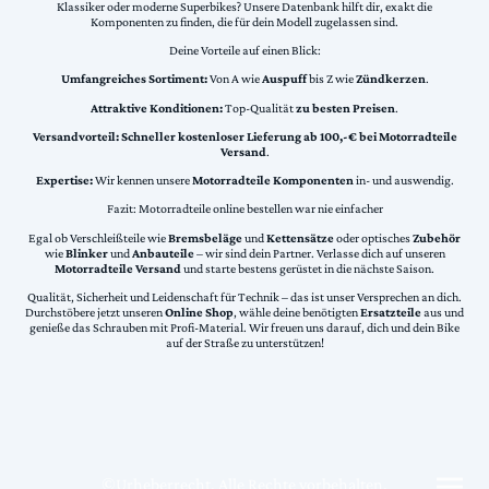
Klassiker oder moderne Superbikes? Unsere Datenbank hilft dir, exakt die
Komponenten zu finden, die für dein Modell zugelassen sind.
Deine Vorteile auf einen Blick:
Umfangreiches Sortiment:
Von A wie
Auspuff
bis Z wie
Zündkerzen
.
Attraktive Konditionen:
Top-Qualität
zu besten Preisen
.
Versandvorteil:
Schneller kostenloser Lieferung ab 100,-€ bei Motorradteile
Versand
.
Expertise:
Wir kennen unsere
Motorradteile Komponenten
in- und auswendig.
Fazit: Motorradteile online bestellen war nie einfacher
Egal ob Verschleißteile wie
Bremsbeläge
und
Kettensätze
oder optisches
Zubehör
wie
Blinker
und
Anbauteile
– wir sind dein Partner. Verlasse dich auf unseren
Motorradteile Versand
und starte bestens gerüstet in die nächste Saison.
Qualität, Sicherheit und Leidenschaft für Technik – das ist unser Versprechen an dich.
Durchstöbere jetzt unseren
Online Shop
, wähle deine benötigten
Ersatzteile
aus und
genieße das Schrauben mit Profi-Material. Wir freuen uns darauf, dich und dein Bike
auf der Straße zu unterstützen!
©Urheberrecht. Alle Rechte vorbehalten.