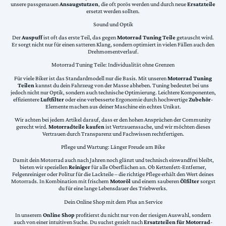
unsere passgenauen
Ansaugstutzen
, die oft porös werden und durch neue
Ersatzteile
ersetzt werden sollten.
Sound und Optik
Der
Auspuff
ist oft das erste Teil, das gegen
Motorrad Tuning Teile
getauscht wird.
Er sorgt nicht nur für einen satteren Klang, sondern optimiert in vielen Fällen auch den
Drehmomentverlauf.
Motorrad Tuning Teile: Individualität ohne Grenzen
Für viele Biker ist das Standardmodell nur die Basis. Mit unseren
Motorrad Tuning
Teilen
kannst du dein Fahrzeug von der Masse abheben. Tuning bedeutet bei uns
jedoch nicht nur Optik, sondern auch technische Optimierung. Leichtere Komponenten,
effizientere
Luftfilter
oder eine verbesserte Ergonomie durch hochwertige
Zubehör
-
Elemente machen aus deiner Maschine ein echtes Unikat.
Wir achten bei jedem Artikel darauf, dass er den hohen Ansprüchen der Community
gerecht wird.
Motorradteile kaufen
ist Vertrauenssache, und wir möchten dieses
Vertrauen durch Transparenz und Fachwissen rechtfertigen.
Pflege und Wartung: Länger Freude am Bike
Damit dein Motorrad auch nach Jahren noch glänzt und technisch einwandfrei bleibt,
bieten wir speziellen
Reiniger
für alle Oberflächen an. Ob Kettenfett-Entferner,
Felgenreiniger oder Politur für die Lackteile – die richtige Pflege erhält den Wert deines
Motorrads. In Kombination mit frischem
Motoröl
und einem sauberen
Ölfilter
sorgst
du für eine lange Lebensdauer des Triebwerks.
Dein Online Shop mit dem Plus an Service
In unserem
Online Shop
profitierst du nicht nur von der riesigen Auswahl, sondern
auch von einer intuitiven Suche. Du suchst gezielt nach
Ersatzteilen für Motorrad
-