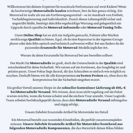
Willkommen bei deinem Experten für maximale Performance auf zwei Rädern! Wenn
du hochwertige
Motorradteile kaufen
möchtest, bist du hier genau richtig. Ein
Motorrad ist mehr als nur ein Fortbewegungsmittel – es ist Ausdruck von Freiheit,
Technikbegeisterung und Individualität. Damit dieses Lebensgefühl sicher und
ungetrübt bleibt, benötigt dein Bike regelmäßige Wartung und gelegentlich ein
Upgrade durch spezifische
Motorrad Anbauteile
oder
Motorrad Tuning Teile
.
Unser
Online Shop
hat es sich zur Aufgabe gemacht, Fahrern aller Marken
erstklassige
Qualität
zu bieten. Egal, ob du eine Reparatur in der eigenen Garage
planst oder dein Bike optisch und technisch aufwerten willst: Bei uns findest du die
passenden
Ersatzteile für Motorrad
-Modelle jeglicher Art.
Warum du deine Ersatzteile für Motorrad bei uns bestellen solltest
Der Markt für
Motorradteile
ist groß, doch die Unterschiede in der
Qualität
sind
entscheidend für deine Sicherheit. Wir setzen auf ein Sortiment, das langlebig ist und
präzise passt. Unser Fokus liegt darauf, dir das Schrauben so einfach wie möglich zu
machen. Deshalb bieten wir dir alle Komponenten
zu besten Preisen
an, ohne dass du
Kompromisse bei der Sicherheit eingehen musst.
Ein großer Vorteil unseres Shops ist der
schneller kostenloser Lieferung ab 100,-€
bei Motorradteile Versand
. Wir wissen, dass man nicht tagelang auf ein Paket
warten möchte, wenn die Sonne scheint und die nächste Tour ansteht. Unser Logistik-
Team arbeitet hochdruckgeprüft daran, dass dein
Motorradteile Versand
reibungslos
und zügig erfolgt.
Unsere Zubehör Ersatzteile Artikel für Motorräder im Detail
Ein Motorrad besteht aus tausenden Einzelteilen, die perfekt zusammenspielen
müssen.
Unsere Zubehör Ersatzteile Artikel für Motorräder bestehend aus
folgenden Motorradteile Komponenten
, die das Herzstück deines Bikes bilden: