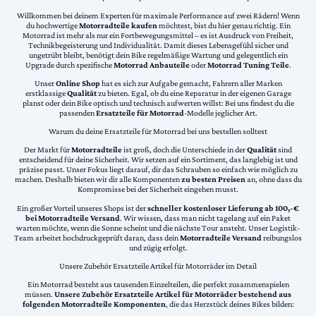
Willkommen bei deinem Experten für maximale Performance auf zwei Rädern! Wenn
du hochwertige
Motorradteile kaufen
möchtest, bist du hier genau richtig. Ein
Motorrad ist mehr als nur ein Fortbewegungsmittel – es ist Ausdruck von Freiheit,
Technikbegeisterung und Individualität. Damit dieses Lebensgefühl sicher und
ungetrübt bleibt, benötigt dein Bike regelmäßige Wartung und gelegentlich ein
Upgrade durch spezifische
Motorrad Anbauteile
oder
Motorrad Tuning Teile
.
Unser
Online Shop
hat es sich zur Aufgabe gemacht, Fahrern aller Marken
erstklassige
Qualität
zu bieten. Egal, ob du eine Reparatur in der eigenen Garage
planst oder dein Bike optisch und technisch aufwerten willst: Bei uns findest du die
passenden
Ersatzteile für Motorrad
-Modelle jeglicher Art.
Warum du deine Ersatzteile für Motorrad bei uns bestellen solltest
Der Markt für
Motorradteile
ist groß, doch die Unterschiede in der
Qualität
sind
entscheidend für deine Sicherheit. Wir setzen auf ein Sortiment, das langlebig ist und
präzise passt. Unser Fokus liegt darauf, dir das Schrauben so einfach wie möglich zu
machen. Deshalb bieten wir dir alle Komponenten
zu besten Preisen
an, ohne dass du
Kompromisse bei der Sicherheit eingehen musst.
Ein großer Vorteil unseres Shops ist der
schneller kostenloser Lieferung ab 100,-€
bei Motorradteile Versand
. Wir wissen, dass man nicht tagelang auf ein Paket
warten möchte, wenn die Sonne scheint und die nächste Tour ansteht. Unser Logistik-
Team arbeitet hochdruckgeprüft daran, dass dein
Motorradteile Versand
reibungslos
und zügig erfolgt.
Unsere Zubehör Ersatzteile Artikel für Motorräder im Detail
Ein Motorrad besteht aus tausenden Einzelteilen, die perfekt zusammenspielen
müssen.
Unsere Zubehör Ersatzteile Artikel für Motorräder bestehend aus
folgenden Motorradteile Komponenten
, die das Herzstück deines Bikes bilden: