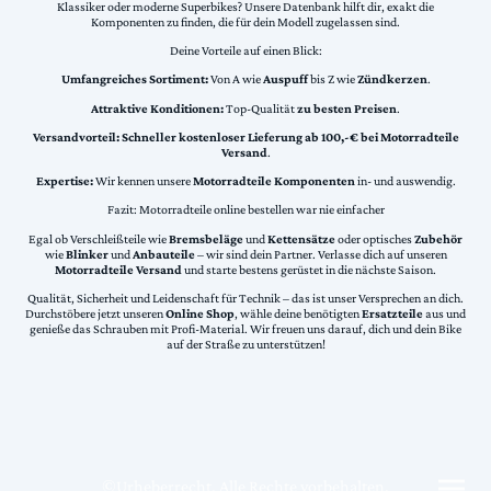
Klassiker oder moderne Superbikes? Unsere Datenbank hilft dir, exakt die
Komponenten zu finden, die für dein Modell zugelassen sind.
Deine Vorteile auf einen Blick:
Umfangreiches Sortiment:
Von A wie
Auspuff
bis Z wie
Zündkerzen
.
Attraktive Konditionen:
Top-Qualität
zu besten Preisen
.
Versandvorteil:
Schneller kostenloser Lieferung ab 100,-€ bei Motorradteile
Versand
.
Expertise:
Wir kennen unsere
Motorradteile Komponenten
in- und auswendig.
Fazit: Motorradteile online bestellen war nie einfacher
Egal ob Verschleißteile wie
Bremsbeläge
und
Kettensätze
oder optisches
Zubehör
wie
Blinker
und
Anbauteile
– wir sind dein Partner. Verlasse dich auf unseren
Motorradteile Versand
und starte bestens gerüstet in die nächste Saison.
Qualität, Sicherheit und Leidenschaft für Technik – das ist unser Versprechen an dich.
Durchstöbere jetzt unseren
Online Shop
, wähle deine benötigten
Ersatzteile
aus und
genieße das Schrauben mit Profi-Material. Wir freuen uns darauf, dich und dein Bike
auf der Straße zu unterstützen!
©Urheberrecht. Alle Rechte vorbehalten.