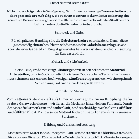
Sicherheit und Bremskraft
Nichts ist wichtiger als die Verzögerung. Wir führen hochwertige
Bremsscheiben
und
dazu passende
Bremsbeläge
, die auch unter extremer thermischer Belastung eine
konstante Bremsleistung garantieren. Ob für die Rennstrecke oder den Stadtverkehr –
bei uns findest du die Sicherheit, die du brauchst.
Fahrwerk und Gabel
Für ein präzises Handling sind die
Gabelstandrohre
entscheidend. Damit diese
geschmeidig eintauchen, bieten wir die passenden
Gabelsimmerringe
sowie
spezialisiertes
Gabelöl
an. Ein gut gewartetes Fahrwerk ist die Grundvoraussetzung
für Kurvenstabilität.
Elektrik und Sichtbarkeit
Kleine Teile, große Wirkung:
Blinker
gehören zu den beliebtesten
Motorrad
Anbauteilen
, um die Optik zu individualisieren. Doch auch die Technik im Inneren
muss stimmen. Mit unseren hochwertigen
Zündkerzen
garantieren wir eine optimale
Verbrennung und einen zuverlässigen Kaltstart.
Antrieb und Motor
Vom
Kettensatz
, der die Kraft aufs Hinterrad überträgt, bis hin zur
Kupplung
, die für
saubere Gangwechsel sorgt – wir liefern die Mechanik hinter deinem Fahrspaß. Damit
der Motor frei atmen kann und sauber läuft, sind regelmäßige Wechsel von
Luftfilter
und
Ölfilter
Pflicht. Das passende
Motoröl
findest du natürlich ebenfalls in unserem
Sortiment.
Kühlung und Gemischaufbereitung
Ein überhitzter Motor ist das Ende jeder Tour. Unsere stabilen
Kühler
bewahren dein
Bike vor dem Hitzetod. Für die perfekte Zufuhr des Kraftstoff-Luft-Gemisches sorgen