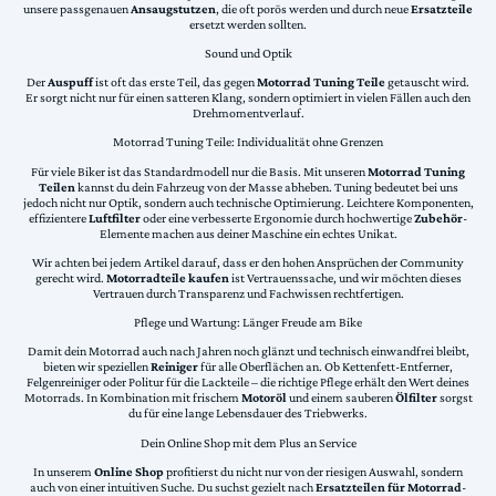
unsere passgenauen
Ansaugstutzen
, die oft porös werden und durch neue
Ersatzteile
ersetzt werden sollten.
Sound und Optik
Der
Auspuff
ist oft das erste Teil, das gegen
Motorrad Tuning Teile
getauscht wird.
Er sorgt nicht nur für einen satteren Klang, sondern optimiert in vielen Fällen auch den
Drehmomentverlauf.
Motorrad Tuning Teile: Individualität ohne Grenzen
Für viele Biker ist das Standardmodell nur die Basis. Mit unseren
Motorrad Tuning
Teilen
kannst du dein Fahrzeug von der Masse abheben. Tuning bedeutet bei uns
jedoch nicht nur Optik, sondern auch technische Optimierung. Leichtere Komponenten,
effizientere
Luftfilter
oder eine verbesserte Ergonomie durch hochwertige
Zubehör
-
Elemente machen aus deiner Maschine ein echtes Unikat.
Wir achten bei jedem Artikel darauf, dass er den hohen Ansprüchen der Community
gerecht wird.
Motorradteile kaufen
ist Vertrauenssache, und wir möchten dieses
Vertrauen durch Transparenz und Fachwissen rechtfertigen.
Pflege und Wartung: Länger Freude am Bike
Damit dein Motorrad auch nach Jahren noch glänzt und technisch einwandfrei bleibt,
bieten wir speziellen
Reiniger
für alle Oberflächen an. Ob Kettenfett-Entferner,
Felgenreiniger oder Politur für die Lackteile – die richtige Pflege erhält den Wert deines
Motorrads. In Kombination mit frischem
Motoröl
und einem sauberen
Ölfilter
sorgst
du für eine lange Lebensdauer des Triebwerks.
Dein Online Shop mit dem Plus an Service
In unserem
Online Shop
profitierst du nicht nur von der riesigen Auswahl, sondern
auch von einer intuitiven Suche. Du suchst gezielt nach
Ersatzteilen für Motorrad
-