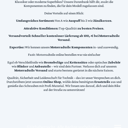
Klassiker oder moderne Superbikes? Unsere Datenbank hilft dir, exakt die
Komponenten zu finden, die für dein Modell zugelassen sind.
Deine Vorteile auf einen Blick:
Umfangreiches Sortiment:
Von A wie
Auspuff
bis Z wie
Zündkerzen
.
Attraktive Konditionen:
Top-Qualität
zu besten Preisen
.
Versandvorteil:
Schneller kostenloser Lieferung ab 100,-€ bei Motorradteile
Versand
.
Expertise:
Wir kennen unsere
Motorradteile Komponenten
in- und auswendig.
Fazit: Motorradteile online bestellen war nie einfacher
Egal ob Verschleißteile wie
Bremsbeläge
und
Kettensätze
oder optisches
Zubehör
wie
Blinker
und
Anbauteile
– wir sind dein Partner. Verlasse dich auf unseren
Motorradteile Versand
und starte bestens gerüstet in die nächste Saison.
Qualität, Sicherheit und Leidenschaft für Technik – das ist unser Versprechen an dich.
Durchstöbere jetzt unseren
Online Shop
, wähle deine benötigten
Ersatzteile
aus und
genieße das Schrauben mit Profi-Material. Wir freuen uns darauf, dich und dein Bike
auf der Straße zu unterstützen!
©Urheberrecht. Alle Rechte vorbehalten.