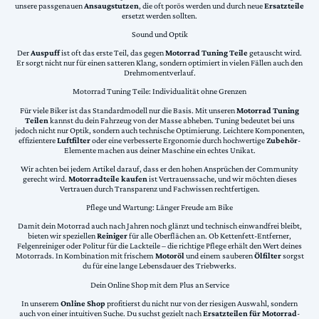
unsere passgenauen
Ansaugstutzen
, die oft porös werden und durch neue
Ersatzteile
ersetzt werden sollten.
Sound und Optik
Der
Auspuff
ist oft das erste Teil, das gegen
Motorrad Tuning Teile
getauscht wird.
Er sorgt nicht nur für einen satteren Klang, sondern optimiert in vielen Fällen auch den
Drehmomentverlauf.
Motorrad Tuning Teile: Individualität ohne Grenzen
Für viele Biker ist das Standardmodell nur die Basis. Mit unseren
Motorrad Tuning
Teilen
kannst du dein Fahrzeug von der Masse abheben. Tuning bedeutet bei uns
jedoch nicht nur Optik, sondern auch technische Optimierung. Leichtere Komponenten,
effizientere
Luftfilter
oder eine verbesserte Ergonomie durch hochwertige
Zubehör
-
Elemente machen aus deiner Maschine ein echtes Unikat.
Wir achten bei jedem Artikel darauf, dass er den hohen Ansprüchen der Community
gerecht wird.
Motorradteile kaufen
ist Vertrauenssache, und wir möchten dieses
Vertrauen durch Transparenz und Fachwissen rechtfertigen.
Pflege und Wartung: Länger Freude am Bike
Damit dein Motorrad auch nach Jahren noch glänzt und technisch einwandfrei bleibt,
bieten wir speziellen
Reiniger
für alle Oberflächen an. Ob Kettenfett-Entferner,
Felgenreiniger oder Politur für die Lackteile – die richtige Pflege erhält den Wert deines
Motorrads. In Kombination mit frischem
Motoröl
und einem sauberen
Ölfilter
sorgst
du für eine lange Lebensdauer des Triebwerks.
Dein Online Shop mit dem Plus an Service
In unserem
Online Shop
profitierst du nicht nur von der riesigen Auswahl, sondern
auch von einer intuitiven Suche. Du suchst gezielt nach
Ersatzteilen für Motorrad
-