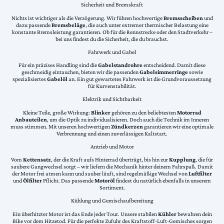
Sicherheit und Bremskraft
Nichts ist wichtiger als die Verzögerung. Wir führen hochwertige
Bremsscheiben
und
dazu passende
Bremsbeläge
, die auch unter extremer thermischer Belastung eine
konstante Bremsleistung garantieren. Ob für die Rennstrecke oder den Stadtverkehr –
bei uns findest du die Sicherheit, die du brauchst.
Fahrwerk und Gabel
Für ein präzises Handling sind die
Gabelstandrohre
entscheidend. Damit diese
geschmeidig eintauchen, bieten wir die passenden
Gabelsimmerringe
sowie
spezialisiertes
Gabelöl
an. Ein gut gewartetes Fahrwerk ist die Grundvoraussetzung
für Kurvenstabilität.
Elektrik und Sichtbarkeit
Kleine Teile, große Wirkung:
Blinker
gehören zu den beliebtesten
Motorrad
Anbauteilen
, um die Optik zu individualisieren. Doch auch die Technik im Inneren
muss stimmen. Mit unseren hochwertigen
Zündkerzen
garantieren wir eine optimale
Verbrennung und einen zuverlässigen Kaltstart.
Antrieb und Motor
Vom
Kettensatz
, der die Kraft aufs Hinterrad überträgt, bis hin zur
Kupplung
, die für
saubere Gangwechsel sorgt – wir liefern die Mechanik hinter deinem Fahrspaß. Damit
der Motor frei atmen kann und sauber läuft, sind regelmäßige Wechsel von
Luftfilter
und
Ölfilter
Pflicht. Das passende
Motoröl
findest du natürlich ebenfalls in unserem
Sortiment.
Kühlung und Gemischaufbereitung
Ein überhitzter Motor ist das Ende jeder Tour. Unsere stabilen
Kühler
bewahren dein
Bike vor dem Hitzetod. Für die perfekte Zufuhr des Kraftstoff-Luft-Gemisches sorgen