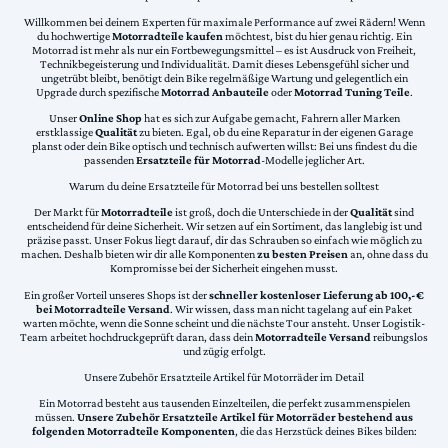
Willkommen bei deinem Experten für maximale Performance auf zwei Rädern! Wenn
du hochwertige
Motorradteile kaufen
möchtest, bist du hier genau richtig. Ein
Motorrad ist mehr als nur ein Fortbewegungsmittel – es ist Ausdruck von Freiheit,
Technikbegeisterung und Individualität. Damit dieses Lebensgefühl sicher und
ungetrübt bleibt, benötigt dein Bike regelmäßige Wartung und gelegentlich ein
Upgrade durch spezifische
Motorrad Anbauteile
oder
Motorrad Tuning Teile
.
Unser
Online Shop
hat es sich zur Aufgabe gemacht, Fahrern aller Marken
erstklassige
Qualität
zu bieten. Egal, ob du eine Reparatur in der eigenen Garage
planst oder dein Bike optisch und technisch aufwerten willst: Bei uns findest du die
passenden
Ersatzteile für Motorrad
-Modelle jeglicher Art.
Warum du deine Ersatzteile für Motorrad bei uns bestellen solltest
Der Markt für
Motorradteile
ist groß, doch die Unterschiede in der
Qualität
sind
entscheidend für deine Sicherheit. Wir setzen auf ein Sortiment, das langlebig ist und
präzise passt. Unser Fokus liegt darauf, dir das Schrauben so einfach wie möglich zu
machen. Deshalb bieten wir dir alle Komponenten
zu besten Preisen
an, ohne dass du
Kompromisse bei der Sicherheit eingehen musst.
Ein großer Vorteil unseres Shops ist der
schneller kostenloser Lieferung ab 100,-€
bei Motorradteile Versand
. Wir wissen, dass man nicht tagelang auf ein Paket
warten möchte, wenn die Sonne scheint und die nächste Tour ansteht. Unser Logistik-
Team arbeitet hochdruckgeprüft daran, dass dein
Motorradteile Versand
reibungslos
und zügig erfolgt.
Unsere Zubehör Ersatzteile Artikel für Motorräder im Detail
Ein Motorrad besteht aus tausenden Einzelteilen, die perfekt zusammenspielen
müssen.
Unsere Zubehör Ersatzteile Artikel für Motorräder bestehend aus
folgenden Motorradteile Komponenten
, die das Herzstück deines Bikes bilden: