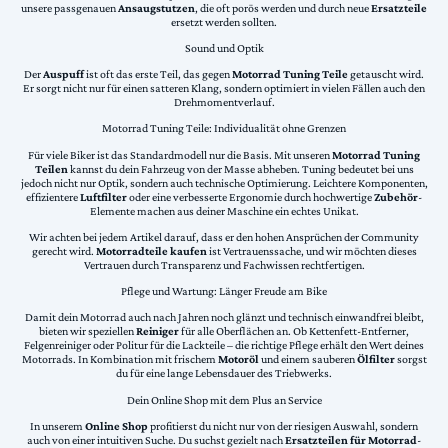
unsere passgenauen
Ansaugstutzen
, die oft porös werden und durch neue
Ersatzteile
ersetzt werden sollten.
Sound und Optik
Der
Auspuff
ist oft das erste Teil, das gegen
Motorrad Tuning Teile
getauscht wird.
Er sorgt nicht nur für einen satteren Klang, sondern optimiert in vielen Fällen auch den
Drehmomentverlauf.
Motorrad Tuning Teile: Individualität ohne Grenzen
Für viele Biker ist das Standardmodell nur die Basis. Mit unseren
Motorrad Tuning
Teilen
kannst du dein Fahrzeug von der Masse abheben. Tuning bedeutet bei uns
jedoch nicht nur Optik, sondern auch technische Optimierung. Leichtere Komponenten,
effizientere
Luftfilter
oder eine verbesserte Ergonomie durch hochwertige
Zubehör
-
Elemente machen aus deiner Maschine ein echtes Unikat.
Wir achten bei jedem Artikel darauf, dass er den hohen Ansprüchen der Community
gerecht wird.
Motorradteile kaufen
ist Vertrauenssache, und wir möchten dieses
Vertrauen durch Transparenz und Fachwissen rechtfertigen.
Pflege und Wartung: Länger Freude am Bike
Damit dein Motorrad auch nach Jahren noch glänzt und technisch einwandfrei bleibt,
bieten wir speziellen
Reiniger
für alle Oberflächen an. Ob Kettenfett-Entferner,
Felgenreiniger oder Politur für die Lackteile – die richtige Pflege erhält den Wert deines
Motorrads. In Kombination mit frischem
Motoröl
und einem sauberen
Ölfilter
sorgst
du für eine lange Lebensdauer des Triebwerks.
Dein Online Shop mit dem Plus an Service
In unserem
Online Shop
profitierst du nicht nur von der riesigen Auswahl, sondern
auch von einer intuitiven Suche. Du suchst gezielt nach
Ersatzteilen für Motorrad
-