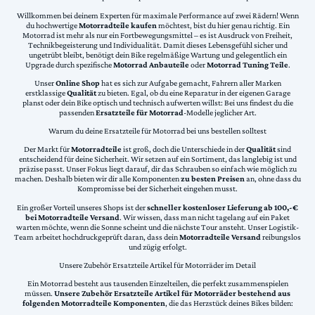
Willkommen bei deinem Experten für maximale Performance auf zwei Rädern! Wenn
du hochwertige
Motorradteile kaufen
möchtest, bist du hier genau richtig. Ein
Motorrad ist mehr als nur ein Fortbewegungsmittel – es ist Ausdruck von Freiheit,
Technikbegeisterung und Individualität. Damit dieses Lebensgefühl sicher und
ungetrübt bleibt, benötigt dein Bike regelmäßige Wartung und gelegentlich ein
Upgrade durch spezifische
Motorrad Anbauteile
oder
Motorrad Tuning Teile
.
Unser
Online Shop
hat es sich zur Aufgabe gemacht, Fahrern aller Marken
erstklassige
Qualität
zu bieten. Egal, ob du eine Reparatur in der eigenen Garage
planst oder dein Bike optisch und technisch aufwerten willst: Bei uns findest du die
passenden
Ersatzteile für Motorrad
-Modelle jeglicher Art.
Warum du deine Ersatzteile für Motorrad bei uns bestellen solltest
Der Markt für
Motorradteile
ist groß, doch die Unterschiede in der
Qualität
sind
entscheidend für deine Sicherheit. Wir setzen auf ein Sortiment, das langlebig ist und
präzise passt. Unser Fokus liegt darauf, dir das Schrauben so einfach wie möglich zu
machen. Deshalb bieten wir dir alle Komponenten
zu besten Preisen
an, ohne dass du
Kompromisse bei der Sicherheit eingehen musst.
Ein großer Vorteil unseres Shops ist der
schneller kostenloser Lieferung ab 100,-€
bei Motorradteile Versand
. Wir wissen, dass man nicht tagelang auf ein Paket
warten möchte, wenn die Sonne scheint und die nächste Tour ansteht. Unser Logistik-
Team arbeitet hochdruckgeprüft daran, dass dein
Motorradteile Versand
reibungslos
und zügig erfolgt.
Unsere Zubehör Ersatzteile Artikel für Motorräder im Detail
Ein Motorrad besteht aus tausenden Einzelteilen, die perfekt zusammenspielen
müssen.
Unsere Zubehör Ersatzteile Artikel für Motorräder bestehend aus
folgenden Motorradteile Komponenten
, die das Herzstück deines Bikes bilden: