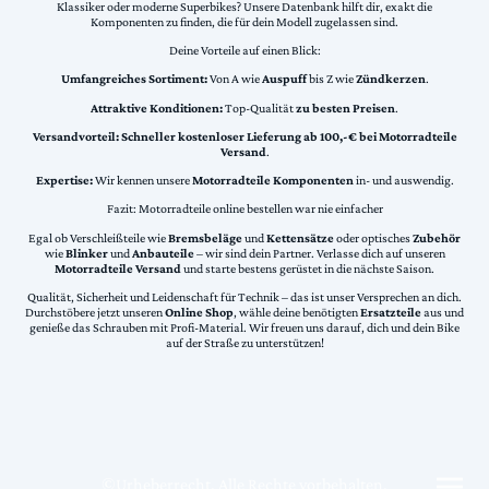
Klassiker oder moderne Superbikes? Unsere Datenbank hilft dir, exakt die
Komponenten zu finden, die für dein Modell zugelassen sind.
Deine Vorteile auf einen Blick:
Umfangreiches Sortiment:
Von A wie
Auspuff
bis Z wie
Zündkerzen
.
Attraktive Konditionen:
Top-Qualität
zu besten Preisen
.
Versandvorteil:
Schneller kostenloser Lieferung ab 100,-€ bei Motorradteile
Versand
.
Expertise:
Wir kennen unsere
Motorradteile Komponenten
in- und auswendig.
Fazit: Motorradteile online bestellen war nie einfacher
Egal ob Verschleißteile wie
Bremsbeläge
und
Kettensätze
oder optisches
Zubehör
wie
Blinker
und
Anbauteile
– wir sind dein Partner. Verlasse dich auf unseren
Motorradteile Versand
und starte bestens gerüstet in die nächste Saison.
Qualität, Sicherheit und Leidenschaft für Technik – das ist unser Versprechen an dich.
Durchstöbere jetzt unseren
Online Shop
, wähle deine benötigten
Ersatzteile
aus und
genieße das Schrauben mit Profi-Material. Wir freuen uns darauf, dich und dein Bike
auf der Straße zu unterstützen!
©Urheberrecht. Alle Rechte vorbehalten.