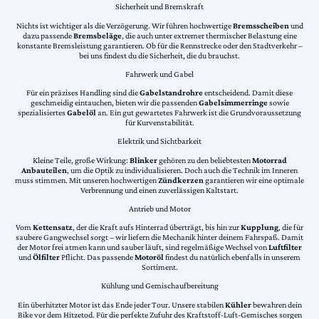
Sicherheit und Bremskraft
Nichts ist wichtiger als die Verzögerung. Wir führen hochwertige
Bremsscheiben
und
dazu passende
Bremsbeläge
, die auch unter extremer thermischer Belastung eine
konstante Bremsleistung garantieren. Ob für die Rennstrecke oder den Stadtverkehr –
bei uns findest du die Sicherheit, die du brauchst.
Fahrwerk und Gabel
Für ein präzises Handling sind die
Gabelstandrohre
entscheidend. Damit diese
geschmeidig eintauchen, bieten wir die passenden
Gabelsimmerringe
sowie
spezialisiertes
Gabelöl
an. Ein gut gewartetes Fahrwerk ist die Grundvoraussetzung
für Kurvenstabilität.
Elektrik und Sichtbarkeit
Kleine Teile, große Wirkung:
Blinker
gehören zu den beliebtesten
Motorrad
Anbauteilen
, um die Optik zu individualisieren. Doch auch die Technik im Inneren
muss stimmen. Mit unseren hochwertigen
Zündkerzen
garantieren wir eine optimale
Verbrennung und einen zuverlässigen Kaltstart.
Antrieb und Motor
Vom
Kettensatz
, der die Kraft aufs Hinterrad überträgt, bis hin zur
Kupplung
, die für
saubere Gangwechsel sorgt – wir liefern die Mechanik hinter deinem Fahrspaß. Damit
der Motor frei atmen kann und sauber läuft, sind regelmäßige Wechsel von
Luftfilter
und
Ölfilter
Pflicht. Das passende
Motoröl
findest du natürlich ebenfalls in unserem
Sortiment.
Kühlung und Gemischaufbereitung
Ein überhitzter Motor ist das Ende jeder Tour. Unsere stabilen
Kühler
bewahren dein
Bike vor dem Hitzetod. Für die perfekte Zufuhr des Kraftstoff-Luft-Gemisches sorgen