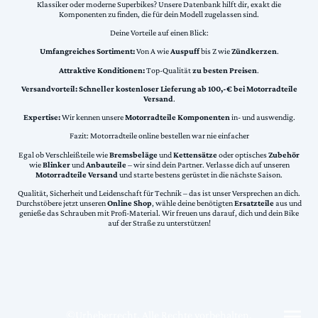
Klassiker oder moderne Superbikes? Unsere Datenbank hilft dir, exakt die
Komponenten zu finden, die für dein Modell zugelassen sind.
Deine Vorteile auf einen Blick:
Umfangreiches Sortiment:
Von A wie
Auspuff
bis Z wie
Zündkerzen
.
Attraktive Konditionen:
Top-Qualität
zu besten Preisen
.
Versandvorteil:
Schneller kostenloser Lieferung ab 100,-€ bei Motorradteile
Versand
.
Expertise:
Wir kennen unsere
Motorradteile Komponenten
in- und auswendig.
Fazit: Motorradteile online bestellen war nie einfacher
Egal ob Verschleißteile wie
Bremsbeläge
und
Kettensätze
oder optisches
Zubehör
wie
Blinker
und
Anbauteile
– wir sind dein Partner. Verlasse dich auf unseren
Motorradteile Versand
und starte bestens gerüstet in die nächste Saison.
Qualität, Sicherheit und Leidenschaft für Technik – das ist unser Versprechen an dich.
Durchstöbere jetzt unseren
Online Shop
, wähle deine benötigten
Ersatzteile
aus und
genieße das Schrauben mit Profi-Material. Wir freuen uns darauf, dich und dein Bike
auf der Straße zu unterstützen!
©Urheberrecht. Alle Rechte vorbehalten.