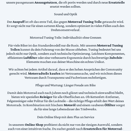
unsere passgenauen
Ansaugstutzen
, die oft porös werden und durch neue
Ersatzteile
ersetzt werden sollten.
Sound und Optik
Der
Auspuff
ist oft das erste Teil, das gegen
Motorrad Tuning Teile
getauscht wird.
Er sorgt nicht nur für einen satteren Klang, sondern optimiert in vielen Fällen auch den
Drehmomentverlauf.
Motorrad Tuning Teile: Individualität ohne Grenzen
Für viele Biker ist das Standardmodell nur die Basis. Mit unseren
Motorrad Tuning
Teilen
kannst du dein Fahrzeug von der Masse abheben. Tuning bedeutet bei uns
jedoch nicht nur Optik, sondern auch technische Optimierung. Leichtere Komponenten,
effizientere
Luftfilter
oder eine verbesserte Ergonomie durch hochwertige
Zubehör
-
Elemente machen aus deiner Maschine ein echtes Unikat.
Wir achten bei jedem Artikel darauf, dass er den hohen Ansprüchen der Community
gerecht wird.
Motorradteile kaufen
ist Vertrauenssache, und wir möchten dieses
Vertrauen durch Transparenz und Fachwissen rechtfertigen.
Pflege und Wartung: Länger Freude am Bike
Damit dein Motorrad auch nach Jahren noch glänzt und technisch einwandfrei bleibt,
bieten wir speziellen
Reiniger
für alle Oberflächen an. Ob Kettenfett-Entferner,
Felgenreiniger oder Politur für die Lackteile – die richtige Pflege erhält den Wert deines
Motorrads. In Kombination mit frischem
Motoröl
und einem sauberen
Ölfilter
sorgst
du für eine lange Lebensdauer des Triebwerks.
Dein Online Shop mit dem Plus an Service
In unserem
Online Shop
profitierst du nicht nur von der riesigen Auswahl, sondern
auch von einer intuitiven Suche. Du suchst gezielt nach
Ersatzteilen für Motorrad
-