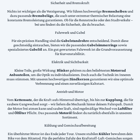
Sicherheit und Bremskraft
Nichts ist wichtiger als die Verzögerung. Wir führen hochwertige
Bremsscheiben
und
dazu passende
Bremsbeläge
, die auch unter extremer thermischer Belastung eine
konstante Bremsleistung garantieren. Ob für die Rennstrecke oder den Stadtverkehr –
bei uns findest du die Sicherheit, die du brauchst.
Fahrwerk und Gabel
Für ein präzises Handling sind die
Gabelstandrohre
entscheidend. Damit diese
geschmeidig eintauchen, bieten wir die passenden
Gabelsimmerringe
sowie
spezialisiertes
Gabelöl
an. Ein gut gewartetes Fahrwerk ist die Grundvoraussetzung
für Kurvenstabilität.
Elektrik und Sichtbarkeit
Kleine Teile, große Wirkung:
Blinker
gehören zu den beliebtesten
Motorrad
Anbauteilen
, um die Optik zu individualisieren. Doch auch die Technik im Inneren
muss stimmen. Mit unseren hochwertigen
Zündkerzen
garantieren wir eine optimale
Verbrennung und einen zuverlässigen Kaltstart.
Antrieb und Motor
Vom
Kettensatz
, der die Kraft aufs Hinterrad überträgt, bis hin zur
Kupplung
, die für
saubere Gangwechsel sorgt – wir liefern die Mechanik hinter deinem Fahrspaß. Damit
der Motor frei atmen kann und sauber läuft, sind regelmäßige Wechsel von
Luftfilter
und
Ölfilter
Pflicht. Das passende
Motoröl
findest du natürlich ebenfalls in unserem
Sortiment.
Kühlung und Gemischaufbereitung
Ein überhitzter Motor ist das Ende jeder Tour. Unsere stabilen
Kühler
bewahren dein
Bike vor dem Hitzetod. Für die perfekte Zufuhr des Kraftstoff-Luft-Gemisches sorgen