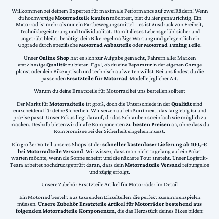
Willkommen bei deinem Experten für maximale Performance auf zwei Rädern! Wenn
du hochwertige
Motorradteile kaufen
möchtest, bist du hier genau richtig. Ein
Motorrad ist mehr als nur ein Fortbewegungsmittel – es ist Ausdruck von Freiheit,
Technikbegeisterung und Individualität. Damit dieses Lebensgefühl sicher und
ungetrübt bleibt, benötigt dein Bike regelmäßige Wartung und gelegentlich ein
Upgrade durch spezifische
Motorrad Anbauteile
oder
Motorrad Tuning Teile
.
Unser
Online Shop
hat es sich zur Aufgabe gemacht, Fahrern aller Marken
erstklassige
Qualität
zu bieten. Egal, ob du eine Reparatur in der eigenen Garage
planst oder dein Bike optisch und technisch aufwerten willst: Bei uns findest du die
passenden
Ersatzteile für Motorrad
-Modelle jeglicher Art.
Warum du deine Ersatzteile für Motorrad bei uns bestellen solltest
Der Markt für
Motorradteile
ist groß, doch die Unterschiede in der
Qualität
sind
entscheidend für deine Sicherheit. Wir setzen auf ein Sortiment, das langlebig ist und
präzise passt. Unser Fokus liegt darauf, dir das Schrauben so einfach wie möglich zu
machen. Deshalb bieten wir dir alle Komponenten
zu besten Preisen
an, ohne dass du
Kompromisse bei der Sicherheit eingehen musst.
Ein großer Vorteil unseres Shops ist der
schneller kostenloser Lieferung ab 100,-€
bei Motorradteile Versand
. Wir wissen, dass man nicht tagelang auf ein Paket
warten möchte, wenn die Sonne scheint und die nächste Tour ansteht. Unser Logistik-
Team arbeitet hochdruckgeprüft daran, dass dein
Motorradteile Versand
reibungslos
und zügig erfolgt.
Unsere Zubehör Ersatzteile Artikel für Motorräder im Detail
Ein Motorrad besteht aus tausenden Einzelteilen, die perfekt zusammenspielen
müssen.
Unsere Zubehör Ersatzteile Artikel für Motorräder bestehend aus
folgenden Motorradteile Komponenten
, die das Herzstück deines Bikes bilden: