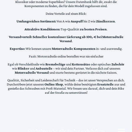
Klassiker oder moderne Superbikes? Unsere Datenbank hilft dir, exakt die
Komponenten zu finden, die für dein Modell zugelassen sind.
Deine Vorteile auf einen Blick:
Umfangreiches Sortiment:
Von A wie
Auspuff
bis Z wie
Zündkerzen
.
Attraktive Konditionen:
Top-Qualität
zu besten Preisen
.
Versandvorteil:
Schneller kostenloser Lieferung ab 100,-€ bei Motorradteile
Versand
.
Expertise:
Wir kennen unsere
Motorradteile Komponenten
in- und auswendig.
Fazit: Motorradteile online bestellen war nie einfacher
Egal ob Verschleißteile wie
Bremsbeläge
und
Kettensätze
oder optisches
Zubehör
wie
Blinker
und
Anbauteile
– wir sind dein Partner. Verlasse dich auf unseren
Motorradteile Versand
und starte bestens gerüstet in die nächste Saison.
Qualität, Sicherheit und Leidenschaft für Technik – das ist unser Versprechen an dich.
Durchstöbere jetzt unseren
Online Shop
, wähle deine benötigten
Ersatzteile
aus und
genieße das Schrauben mit Profi-Material. Wir freuen uns darauf, dich und dein Bike
auf der Straße zu unterstützen!
©Urheberrecht. Alle Rechte vorbehalten.