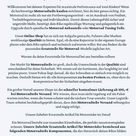
Willkommen bei deinem Experten für maximale Performance auf zwei Rädern! Wenn
du hochwertige
Motorradteile kaufen
möchtest, bist du hier genau richtig. Ein
Motorrad ist mehr als nur ein Fortbewegungsmittel – es ist Ausdruck von Freiheit,
Technikbegeisterung und Individualität. Damit dieses Lebensgefühl sicher und
ungetrübt bleibt, benötigt dein Bike regelmäßige Wartung und gelegentlich ein
Upgrade durch spezifische
Motorrad Anbauteile
oder
Motorrad Tuning Teile
.
Unser
Online Shop
hat es sich zur Aufgabe gemacht, Fahrern aller Marken
erstklassige
Qualität
zu bieten. Egal, ob du eine Reparatur in der eigenen Garage
planst oder dein Bike optisch und technisch aufwerten willst: Bei uns findest du die
passenden
Ersatzteile für Motorrad
-Modelle jeglicher Art.
Warum du deine Ersatzteile für Motorrad bei uns bestellen solltest
Der Markt für
Motorradteile
ist groß, doch die Unterschiede in der
Qualität
sind
entscheidend für deine Sicherheit. Wir setzen auf ein Sortiment, das langlebig ist und
präzise passt. Unser Fokus liegt darauf, dir das Schrauben so einfach wie möglich zu
machen. Deshalb bieten wir dir alle Komponenten
zu besten Preisen
an, ohne dass du
Kompromisse bei der Sicherheit eingehen musst.
Ein großer Vorteil unseres Shops ist der
schneller kostenloser Lieferung ab 100,-€
bei Motorradteile Versand
. Wir wissen, dass man nicht tagelang auf ein Paket
warten möchte, wenn die Sonne scheint und die nächste Tour ansteht. Unser Logistik-
Team arbeitet hochdruckgeprüft daran, dass dein
Motorradteile Versand
reibungslos
und zügig erfolgt.
Unsere Zubehör Ersatzteile Artikel für Motorräder im Detail
Ein Motorrad besteht aus tausenden Einzelteilen, die perfekt zusammenspielen
müssen.
Unsere Zubehör Ersatzteile Artikel für Motorräder bestehend aus
folgenden Motorradteile Komponenten
, die das Herzstück deines Bikes bilden: