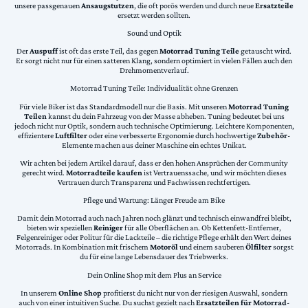
unsere passgenauen
Ansaugstutzen
, die oft porös werden und durch neue
Ersatzteile
ersetzt werden sollten.
Sound und Optik
Der
Auspuff
ist oft das erste Teil, das gegen
Motorrad Tuning Teile
getauscht wird.
Er sorgt nicht nur für einen satteren Klang, sondern optimiert in vielen Fällen auch den
Drehmomentverlauf.
Motorrad Tuning Teile: Individualität ohne Grenzen
Für viele Biker ist das Standardmodell nur die Basis. Mit unseren
Motorrad Tuning
Teilen
kannst du dein Fahrzeug von der Masse abheben. Tuning bedeutet bei uns
jedoch nicht nur Optik, sondern auch technische Optimierung. Leichtere Komponenten,
effizientere
Luftfilter
oder eine verbesserte Ergonomie durch hochwertige
Zubehör
-
Elemente machen aus deiner Maschine ein echtes Unikat.
Wir achten bei jedem Artikel darauf, dass er den hohen Ansprüchen der Community
gerecht wird.
Motorradteile kaufen
ist Vertrauenssache, und wir möchten dieses
Vertrauen durch Transparenz und Fachwissen rechtfertigen.
Pflege und Wartung: Länger Freude am Bike
Damit dein Motorrad auch nach Jahren noch glänzt und technisch einwandfrei bleibt,
bieten wir speziellen
Reiniger
für alle Oberflächen an. Ob Kettenfett-Entferner,
Felgenreiniger oder Politur für die Lackteile – die richtige Pflege erhält den Wert deines
Motorrads. In Kombination mit frischem
Motoröl
und einem sauberen
Ölfilter
sorgst
du für eine lange Lebensdauer des Triebwerks.
Dein Online Shop mit dem Plus an Service
In unserem
Online Shop
profitierst du nicht nur von der riesigen Auswahl, sondern
auch von einer intuitiven Suche. Du suchst gezielt nach
Ersatzteilen für Motorrad
-