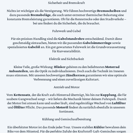
Sicherheit und Bremskraft
Nichts ist wichtiger als die Verzögerung. Wir führen hochwertige
Bremsscheiben
und
dazu passende
Bremsbeläge
, die auch unter extremer thermischer Belastung eine
konstante Bremsleistung garantieren. Ob für die Rennstrecke oder den Stadtverkehr –
bei uns findest du die Sicherheit, die du brauchst.
Fahrwerk und Gabel
Für ein präzises Handling sind die
Gabelstandrohre
entscheidend. Damit diese
geschmeidig eintauchen, bieten wir die passenden
Gabelsimmerringe
sowie
spezialisiertes
Gabelöl
an. Ein gut gewartetes Fahrwerk ist die Grundvoraussetzung
für Kurvenstabilität.
Elektrik und Sichtbarkeit
Kleine Teile, große Wirkung:
Blinker
gehören zu den beliebtesten
Motorrad
Anbauteilen
, um die Optik zu individualisieren. Doch auch die Technik im Inneren
muss stimmen. Mit unseren hochwertigen
Zündkerzen
garantieren wir eine optimale
Verbrennung und einen zuverlässigen Kaltstart.
Antrieb und Motor
Vom
Kettensatz
, der die Kraft aufs Hinterrad überträgt, bis hin zur
Kupplung
, die für
saubere Gangwechsel sorgt – wir liefern die Mechanik hinter deinem Fahrspaß. Damit
der Motor frei atmen kann und sauber läuft, sind regelmäßige Wechsel von
Luftfilter
und
Ölfilter
Pflicht. Das passende
Motoröl
findest du natürlich ebenfalls in unserem
Sortiment.
Kühlung und Gemischaufbereitung
Ein überhitzter Motor ist das Ende jeder Tour. Unsere stabilen
Kühler
bewahren dein
Bike vor dem Hitzetod. Für die perfekte Zufuhr des Kraftstoff-Luft-Gemisches sorgen