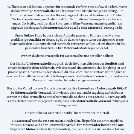
Willkommen bei deinem Experten für maximale Performance auf zwei Rädern! Wenn
du hochwertige
Motorradteile kaufen
möchtest, bist du hier genau richtig. Ein
Motorrad ist mehr als nur ein Fortbewegungsmittel – es ist Ausdruck von Freiheit,
Technikbegeisterung und Individualität. Damit dieses Lebensgefühl sicher und
ungetrübt bleibt, benötigt dein Bike regelmäßige Wartung und gelegentlich ein
Upgrade durch spezifische
Motorrad Anbauteile
oder
Motorrad Tuning Teile
.
Unser
Online Shop
hat es sich zur Aufgabe gemacht, Fahrern aller Marken
erstklassige
Qualität
zu bieten. Egal, ob du eine Reparatur in der eigenen Garage
planst oder dein Bike optisch und technisch aufwerten willst: Bei uns findest du die
passenden
Ersatzteile für Motorrad
-Modelle jeglicher Art.
Warum du deine Ersatzteile für Motorrad bei uns bestellen solltest
Der Markt für
Motorradteile
ist groß, doch die Unterschiede in der
Qualität
sind
entscheidend für deine Sicherheit. Wir setzen auf ein Sortiment, das langlebig ist und
präzise passt. Unser Fokus liegt darauf, dir das Schrauben so einfach wie möglich zu
machen. Deshalb bieten wir dir alle Komponenten
zu besten Preisen
an, ohne dass du
Kompromisse bei der Sicherheit eingehen musst.
Ein großer Vorteil unseres Shops ist der
schneller kostenloser Lieferung ab 100,-€
bei Motorradteile Versand
. Wir wissen, dass man nicht tagelang auf ein Paket
warten möchte, wenn die Sonne scheint und die nächste Tour ansteht. Unser Logistik-
Team arbeitet hochdruckgeprüft daran, dass dein
Motorradteile Versand
reibungslos
und zügig erfolgt.
Unsere Zubehör Ersatzteile Artikel für Motorräder im Detail
Ein Motorrad besteht aus tausenden Einzelteilen, die perfekt zusammenspielen
müssen.
Unsere Zubehör Ersatzteile Artikel für Motorräder bestehend aus
folgenden Motorradteile Komponenten
, die das Herzstück deines Bikes bilden: