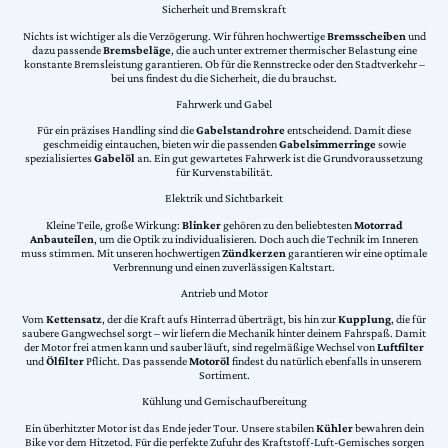
Sicherheit und Bremskraft
Nichts ist wichtiger als die Verzögerung. Wir führen hochwertige
Bremsscheiben
und
dazu passende
Bremsbeläge
, die auch unter extremer thermischer Belastung eine
konstante Bremsleistung garantieren. Ob für die Rennstrecke oder den Stadtverkehr –
bei uns findest du die Sicherheit, die du brauchst.
Fahrwerk und Gabel
Für ein präzises Handling sind die
Gabelstandrohre
entscheidend. Damit diese
geschmeidig eintauchen, bieten wir die passenden
Gabelsimmerringe
sowie
spezialisiertes
Gabelöl
an. Ein gut gewartetes Fahrwerk ist die Grundvoraussetzung
für Kurvenstabilität.
Elektrik und Sichtbarkeit
Kleine Teile, große Wirkung:
Blinker
gehören zu den beliebtesten
Motorrad
Anbauteilen
, um die Optik zu individualisieren. Doch auch die Technik im Inneren
muss stimmen. Mit unseren hochwertigen
Zündkerzen
garantieren wir eine optimale
Verbrennung und einen zuverlässigen Kaltstart.
Antrieb und Motor
Vom
Kettensatz
, der die Kraft aufs Hinterrad überträgt, bis hin zur
Kupplung
, die für
saubere Gangwechsel sorgt – wir liefern die Mechanik hinter deinem Fahrspaß. Damit
der Motor frei atmen kann und sauber läuft, sind regelmäßige Wechsel von
Luftfilter
und
Ölfilter
Pflicht. Das passende
Motoröl
findest du natürlich ebenfalls in unserem
Sortiment.
Kühlung und Gemischaufbereitung
Ein überhitzter Motor ist das Ende jeder Tour. Unsere stabilen
Kühler
bewahren dein
Bike vor dem Hitzetod. Für die perfekte Zufuhr des Kraftstoff-Luft-Gemisches sorgen