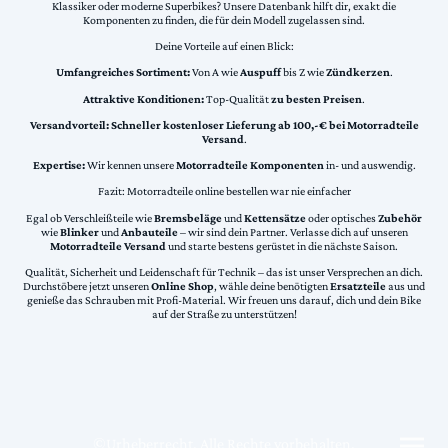
Klassiker oder moderne Superbikes? Unsere Datenbank hilft dir, exakt die
Komponenten zu finden, die für dein Modell zugelassen sind.
Deine Vorteile auf einen Blick:
Umfangreiches Sortiment:
Von A wie
Auspuff
bis Z wie
Zündkerzen
.
Attraktive Konditionen:
Top-Qualität
zu besten Preisen
.
Versandvorteil:
Schneller kostenloser Lieferung ab 100,-€ bei Motorradteile
Versand
.
Expertise:
Wir kennen unsere
Motorradteile Komponenten
in- und auswendig.
Fazit: Motorradteile online bestellen war nie einfacher
Egal ob Verschleißteile wie
Bremsbeläge
und
Kettensätze
oder optisches
Zubehör
wie
Blinker
und
Anbauteile
– wir sind dein Partner. Verlasse dich auf unseren
Motorradteile Versand
und starte bestens gerüstet in die nächste Saison.
Qualität, Sicherheit und Leidenschaft für Technik – das ist unser Versprechen an dich.
Durchstöbere jetzt unseren
Online Shop
, wähle deine benötigten
Ersatzteile
aus und
genieße das Schrauben mit Profi-Material. Wir freuen uns darauf, dich und dein Bike
auf der Straße zu unterstützen!
©Urheberrecht. Alle Rechte vorbehalten.