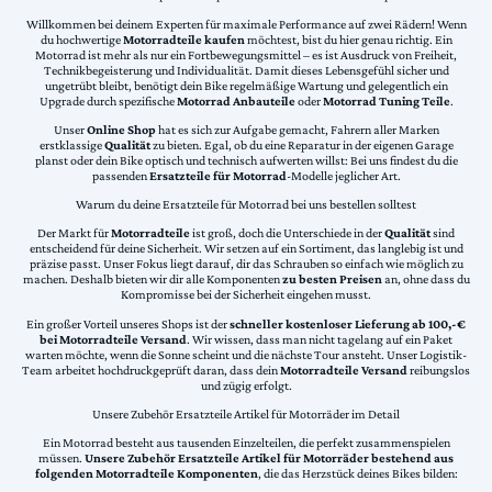
Willkommen bei deinem Experten für maximale Performance auf zwei Rädern! Wenn
du hochwertige
Motorradteile kaufen
möchtest, bist du hier genau richtig. Ein
Motorrad ist mehr als nur ein Fortbewegungsmittel – es ist Ausdruck von Freiheit,
Technikbegeisterung und Individualität. Damit dieses Lebensgefühl sicher und
ungetrübt bleibt, benötigt dein Bike regelmäßige Wartung und gelegentlich ein
Upgrade durch spezifische
Motorrad Anbauteile
oder
Motorrad Tuning Teile
.
Unser
Online Shop
hat es sich zur Aufgabe gemacht, Fahrern aller Marken
erstklassige
Qualität
zu bieten. Egal, ob du eine Reparatur in der eigenen Garage
planst oder dein Bike optisch und technisch aufwerten willst: Bei uns findest du die
passenden
Ersatzteile für Motorrad
-Modelle jeglicher Art.
Warum du deine Ersatzteile für Motorrad bei uns bestellen solltest
Der Markt für
Motorradteile
ist groß, doch die Unterschiede in der
Qualität
sind
entscheidend für deine Sicherheit. Wir setzen auf ein Sortiment, das langlebig ist und
präzise passt. Unser Fokus liegt darauf, dir das Schrauben so einfach wie möglich zu
machen. Deshalb bieten wir dir alle Komponenten
zu besten Preisen
an, ohne dass du
Kompromisse bei der Sicherheit eingehen musst.
Ein großer Vorteil unseres Shops ist der
schneller kostenloser Lieferung ab 100,-€
bei Motorradteile Versand
. Wir wissen, dass man nicht tagelang auf ein Paket
warten möchte, wenn die Sonne scheint und die nächste Tour ansteht. Unser Logistik-
Team arbeitet hochdruckgeprüft daran, dass dein
Motorradteile Versand
reibungslos
und zügig erfolgt.
Unsere Zubehör Ersatzteile Artikel für Motorräder im Detail
Ein Motorrad besteht aus tausenden Einzelteilen, die perfekt zusammenspielen
müssen.
Unsere Zubehör Ersatzteile Artikel für Motorräder bestehend aus
folgenden Motorradteile Komponenten
, die das Herzstück deines Bikes bilden: