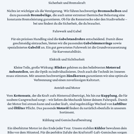
Sicherheit und Bremskraft
Nichts ist wichtiger als die Verzögerung. Wir führen hochwertige
Bremsscheiben
und
dazu passende
Bremsbeläge
, die auch unter extremer thermischer Belastung eine
konstante Bremsleistung garantieren. Ob für die Rennstrecke oder den Stadtverkehr –
bei uns findest du die Sicherheit, die du brauchst.
Fahrwerk und Gabel
Für ein präzises Handling sind die
Gabelstandrohre
entscheidend. Damit diese
geschmeidig eintauchen, bieten wir die passenden
Gabelsimmerringe
sowie
spezialisiertes
Gabelöl
an. Ein gut gewartetes Fahrwerk ist die Grundvoraussetzung
für Kurvenstabilität.
Elektrik und Sichtbarkeit
Kleine Teile, große Wirkung:
Blinker
gehören zu den beliebtesten
Motorrad
Anbauteilen
, um die Optik zu individualisieren. Doch auch die Technik im Inneren
muss stimmen. Mit unseren hochwertigen
Zündkerzen
garantieren wir eine optimale
Verbrennung und einen zuverlässigen Kaltstart.
Antrieb und Motor
Vom
Kettensatz
, der die Kraft aufs Hinterrad überträgt, bis hin zur
Kupplung
, die für
saubere Gangwechsel sorgt – wir liefern die Mechanik hinter deinem Fahrspaß. Damit
der Motor frei atmen kann und sauber läuft, sind regelmäßige Wechsel von
Luftfilter
und
Ölfilter
Pflicht. Das passende
Motoröl
findest du natürlich ebenfalls in unserem
Sortiment.
Kühlung und Gemischaufbereitung
Ein überhitzter Motor ist das Ende jeder Tour. Unsere stabilen
Kühler
bewahren dein
Bike vor dem Hitzetod. Für die perfekte Zufuhr des Kraftstoff-Luft-Gemisches sorgen