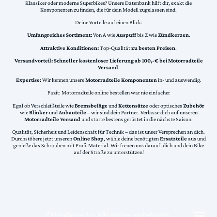
Klassiker oder moderne Superbikes? Unsere Datenbank hilft dir, exakt die
Komponenten zu finden, die für dein Modell zugelassen sind.
Deine Vorteile auf einen Blick:
Umfangreiches Sortiment:
Von A wie
Auspuff
bis Z wie
Zündkerzen
.
Attraktive Konditionen:
Top-Qualität
zu besten Preisen
.
Versandvorteil:
Schneller kostenloser Lieferung ab 100,-€ bei Motorradteile
Versand
.
Expertise:
Wir kennen unsere
Motorradteile Komponenten
in- und auswendig.
Fazit: Motorradteile online bestellen war nie einfacher
Egal ob Verschleißteile wie
Bremsbeläge
und
Kettensätze
oder optisches
Zubehör
wie
Blinker
und
Anbauteile
– wir sind dein Partner. Verlasse dich auf unseren
Motorradteile Versand
und starte bestens gerüstet in die nächste Saison.
Qualität, Sicherheit und Leidenschaft für Technik – das ist unser Versprechen an dich.
Durchstöbere jetzt unseren
Online Shop
, wähle deine benötigten
Ersatzteile
aus und
genieße das Schrauben mit Profi-Material. Wir freuen uns darauf, dich und dein Bike
auf der Straße zu unterstützen!
©Urheberrecht. Alle Rechte vorbehalten.