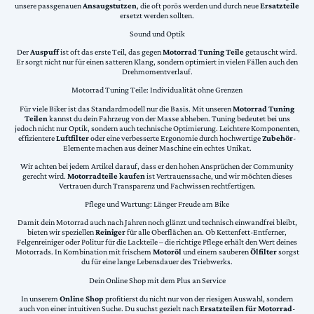
unsere passgenauen
Ansaugstutzen
, die oft porös werden und durch neue
Ersatzteile
ersetzt werden sollten.
Sound und Optik
Der
Auspuff
ist oft das erste Teil, das gegen
Motorrad Tuning Teile
getauscht wird.
Er sorgt nicht nur für einen satteren Klang, sondern optimiert in vielen Fällen auch den
Drehmomentverlauf.
Motorrad Tuning Teile: Individualität ohne Grenzen
Für viele Biker ist das Standardmodell nur die Basis. Mit unseren
Motorrad Tuning
Teilen
kannst du dein Fahrzeug von der Masse abheben. Tuning bedeutet bei uns
jedoch nicht nur Optik, sondern auch technische Optimierung. Leichtere Komponenten,
effizientere
Luftfilter
oder eine verbesserte Ergonomie durch hochwertige
Zubehör
-
Elemente machen aus deiner Maschine ein echtes Unikat.
Wir achten bei jedem Artikel darauf, dass er den hohen Ansprüchen der Community
gerecht wird.
Motorradteile kaufen
ist Vertrauenssache, und wir möchten dieses
Vertrauen durch Transparenz und Fachwissen rechtfertigen.
Pflege und Wartung: Länger Freude am Bike
Damit dein Motorrad auch nach Jahren noch glänzt und technisch einwandfrei bleibt,
bieten wir speziellen
Reiniger
für alle Oberflächen an. Ob Kettenfett-Entferner,
Felgenreiniger oder Politur für die Lackteile – die richtige Pflege erhält den Wert deines
Motorrads. In Kombination mit frischem
Motoröl
und einem sauberen
Ölfilter
sorgst
du für eine lange Lebensdauer des Triebwerks.
Dein Online Shop mit dem Plus an Service
In unserem
Online Shop
profitierst du nicht nur von der riesigen Auswahl, sondern
auch von einer intuitiven Suche. Du suchst gezielt nach
Ersatzteilen für Motorrad
-