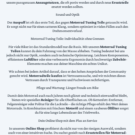
unsere passgenauen
Ansaugstutzen
, die oft porös werden und durch neue
Ersatzteile
ersetzt werden sollten.
Sound und Optik
Der
Auspuff
ist oft das erste Teil, das gegen
Motorrad Tuning Teile
getauscht wird.
Er sorgt nicht nur für einen satteren Klang, sondern optimiert in vielen Fällen auch den
Drehmomentverlauf.
Motorrad Tuning Teile: Individualität ohne Grenzen
Für viele Biker ist das Standardmodell nur die Basis. Mit unseren
Motorrad Tuning
Teilen
kannst du dein Fahrzeug von der Masse abheben. Tuning bedeutet bei uns
jedoch nicht nur Optik, sondern auch technische Optimierung. Leichtere Komponenten,
effizientere
Luftfilter
oder eine verbesserte Ergonomie durch hochwertige
Zubehör
-
Elemente machen aus deiner Maschine ein echtes Unikat.
Wir achten bei jedem Artikel darauf, dass er den hohen Ansprüchen der Community
gerecht wird.
Motorradteile kaufen
ist Vertrauenssache, und wir möchten dieses
Vertrauen durch Transparenz und Fachwissen rechtfertigen.
Pflege und Wartung: Länger Freude am Bike
Damit dein Motorrad auch nach Jahren noch glänzt und technisch einwandfrei bleibt,
bieten wir speziellen
Reiniger
für alle Oberflächen an. Ob Kettenfett-Entferner,
Felgenreiniger oder Politur für die Lackteile – die richtige Pflege erhält den Wert deines
Motorrads. In Kombination mit frischem
Motoröl
und einem sauberen
Ölfilter
sorgst
du für eine lange Lebensdauer des Triebwerks.
Dein Online Shop mit dem Plus an Service
In unserem
Online Shop
profitierst du nicht nur von der riesigen Auswahl, sondern
auch von einer intuitiven Suche. Du suchst gezielt nach
Ersatzteilen für Motorrad
-