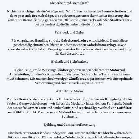
Sicherheit und Bremskraft
Nichts ist wichtiger als die Verzögerung. Wir führen hochwertige
Bremsscheiben
und
dazu passende
Bremsbeläge
, die auch unter extremer thermischer Belastung eine
konstante Bremsleistung garantieren. Ob für die Rennstrecke oder den Stadtverkehr –
bei uns findest du die Sicherheit, die du brauchst.
Fahrwerk und Gabel
Für ein präzises Handling sind die
Gabelstandrohre
entscheidend. Damit diese
geschmeidig eintauchen, bieten wir die passenden
Gabelsimmerringe
sowie
spezialisiertes
Gabelöl
an. Ein gut gewartetes Fahrwerk ist die Grundvoraussetzung
für Kurvenstabilität.
Elektrik und Sichtbarkeit
Kleine Teile, große Wirkung:
Blinker
gehören zu den beliebtesten
Motorrad
Anbauteilen
, um die Optik zu individualisieren. Doch auch die Technik im Inneren
muss stimmen. Mit unseren hochwertigen
Zündkerzen
garantieren wir eine optimale
Verbrennung und einen zuverlässigen Kaltstart.
Antrieb und Motor
Vom
Kettensatz
, der die Kraft aufs Hinterrad überträgt, bis hin zur
Kupplung
, die für
saubere Gangwechsel sorgt – wir liefern die Mechanik hinter deinem Fahrspaß. Damit
der Motor frei atmen kann und sauber läuft, sind regelmäßige Wechsel von
Luftfilter
und
Ölfilter
Pflicht. Das passende
Motoröl
findest du natürlich ebenfalls in unserem
Sortiment.
Kühlung und Gemischaufbereitung
Ein überhitzter Motor ist das Ende jeder Tour. Unsere stabilen
Kühler
bewahren dein
Bike vor dem Hitzetod. Für die perfekte Zufuhr des Kraftstoff-Luft-Gemisches sorgen