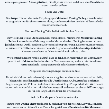
unsere passgenauen
Ansaugstutzen
, die oft porös werden und durch neue
Ersatzteile
ersetzt werden sollten.
Sound und Optik
Der
Auspuff
ist oft das erste Teil, das gegen
Motorrad Tuning Teile
getauscht wird.
Er sorgt nicht nur für einen satteren Klang, sondern optimiert in vielen Fällen auch den
Drehmomentverlauf.
Motorrad Tuning Teile: Individualität ohne Grenzen
Für viele Biker ist das Standardmodell nur die Basis. Mit unseren
Motorrad Tuning
Teilen
kannst du dein Fahrzeug von der Masse abheben. Tuning bedeutet bei uns
jedoch nicht nur Optik, sondern auch technische Optimierung. Leichtere Komponenten,
effizientere
Luftfilter
oder eine verbesserte Ergonomie durch hochwertige
Zubehör
-
Elemente machen aus deiner Maschine ein echtes Unikat.
Wir achten bei jedem Artikel darauf, dass er den hohen Ansprüchen der Community
gerecht wird.
Motorradteile kaufen
ist Vertrauenssache, und wir möchten dieses
Vertrauen durch Transparenz und Fachwissen rechtfertigen.
Pflege und Wartung: Länger Freude am Bike
Damit dein Motorrad auch nach Jahren noch glänzt und technisch einwandfrei bleibt,
bieten wir speziellen
Reiniger
für alle Oberflächen an. Ob Kettenfett-Entferner,
Felgenreiniger oder Politur für die Lackteile – die richtige Pflege erhält den Wert deines
Motorrads. In Kombination mit frischem
Motoröl
und einem sauberen
Ölfilter
sorgst
du für eine lange Lebensdauer des Triebwerks.
Dein Online Shop mit dem Plus an Service
In unserem
Online Shop
profitierst du nicht nur von der riesigen Auswahl, sondern
auch von einer intuitiven Suche. Du suchst gezielt nach
Ersatzteilen für Motorrad
-