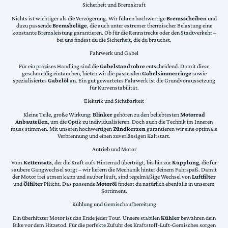
Sicherheit und Bremskraft
Nichts ist wichtiger als die Verzögerung. Wir führen hochwertige
Bremsscheiben
und
dazu passende
Bremsbeläge
, die auch unter extremer thermischer Belastung eine
konstante Bremsleistung garantieren. Ob für die Rennstrecke oder den Stadtverkehr –
bei uns findest du die Sicherheit, die du brauchst.
Fahrwerk und Gabel
Für ein präzises Handling sind die
Gabelstandrohre
entscheidend. Damit diese
geschmeidig eintauchen, bieten wir die passenden
Gabelsimmerringe
sowie
spezialisiertes
Gabelöl
an. Ein gut gewartetes Fahrwerk ist die Grundvoraussetzung
für Kurvenstabilität.
Elektrik und Sichtbarkeit
Kleine Teile, große Wirkung:
Blinker
gehören zu den beliebtesten
Motorrad
Anbauteilen
, um die Optik zu individualisieren. Doch auch die Technik im Inneren
muss stimmen. Mit unseren hochwertigen
Zündkerzen
garantieren wir eine optimale
Verbrennung und einen zuverlässigen Kaltstart.
Antrieb und Motor
Vom
Kettensatz
, der die Kraft aufs Hinterrad überträgt, bis hin zur
Kupplung
, die für
saubere Gangwechsel sorgt – wir liefern die Mechanik hinter deinem Fahrspaß. Damit
der Motor frei atmen kann und sauber läuft, sind regelmäßige Wechsel von
Luftfilter
und
Ölfilter
Pflicht. Das passende
Motoröl
findest du natürlich ebenfalls in unserem
Sortiment.
Kühlung und Gemischaufbereitung
Ein überhitzter Motor ist das Ende jeder Tour. Unsere stabilen
Kühler
bewahren dein
Bike vor dem Hitzetod. Für die perfekte Zufuhr des Kraftstoff-Luft-Gemisches sorgen