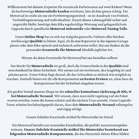
Willkommen bei deinem Experten für maximale Performance auf zwei Rädern! Wenn
du hochwertige
Motorradteile kaufen
möchtest, bist du hier genau richtig. Ein
Motorrad ist mehr als nur ein Fortbewegungsmittel – es ist Ausdruck von Freiheit,
Technikbegeisterung und Individualität. Damit dieses Lebensgefühl sicher und
ungetrübt bleibt, benötigt dein Bike regelmäßige Wartung und gelegentlich ein
Upgrade durch spezifische
Motorrad Anbauteile
oder
Motorrad Tuning Teile
.
Unser
Online Shop
hat es sich zur Aufgabe gemacht, Fahrern aller Marken
erstklassige
Qualität
zu bieten. Egal, ob du eine Reparatur in der eigenen Garage
planst oder dein Bike optisch und technisch aufwerten willst: Bei uns findest du die
passenden
Ersatzteile für Motorrad
-Modelle jeglicher Art.
Warum du deine Ersatzteile für Motorrad bei uns bestellen solltest
Der Markt für
Motorradteile
ist groß, doch die Unterschiede in der
Qualität
sind
entscheidend für deine Sicherheit. Wir setzen auf ein Sortiment, das langlebig ist und
präzise passt. Unser Fokus liegt darauf, dir das Schrauben so einfach wie möglich zu
machen. Deshalb bieten wir dir alle Komponenten
zu besten Preisen
an, ohne dass du
Kompromisse bei der Sicherheit eingehen musst.
Ein großer Vorteil unseres Shops ist der
schneller kostenloser Lieferung ab 100,-€
bei Motorradteile Versand
. Wir wissen, dass man nicht tagelang auf ein Paket
warten möchte, wenn die Sonne scheint und die nächste Tour ansteht. Unser Logistik-
Team arbeitet hochdruckgeprüft daran, dass dein
Motorradteile Versand
reibungslos
und zügig erfolgt.
Unsere Zubehör Ersatzteile Artikel für Motorräder im Detail
Ein Motorrad besteht aus tausenden Einzelteilen, die perfekt zusammenspielen
müssen.
Unsere Zubehör Ersatzteile Artikel für Motorräder bestehend aus
folgenden Motorradteile Komponenten
, die das Herzstück deines Bikes bilden: