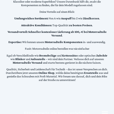
Klassiker oder moderne Superbikes? Unsere Datenbank hilft dir, exakt die
Komponenten zu finden, die für dein Modell zugelassen sind.
Deine Vorteile auf einen Blick:
Umfangreiches Sortiment:
Von A wie
Auspuff
bis Z wie
Zündkerzen
.
Attraktive Konditionen:
Top-Qualität
zu besten Preisen
.
Versandvorteil:
Schneller kostenloser Lieferung ab 100,-€ bei Motorradteile
Versand
.
Expertise:
Wir kennen unsere
Motorradteile Komponenten
in- und auswendig.
Fazit: Motorradteile online bestellen war nie einfacher
Egal ob Verschleißteile wie
Bremsbeläge
und
Kettensätze
oder optisches
Zubehör
wie
Blinker
und
Anbauteile
– wir sind dein Partner. Verlasse dich auf unseren
Motorradteile Versand
und starte bestens gerüstet in die nächste Saison.
Qualität, Sicherheit und Leidenschaft für Technik – das ist unser Versprechen an dich.
Durchstöbere jetzt unseren
Online Shop
, wähle deine benötigten
Ersatzteile
aus und
genieße das Schrauben mit Profi-Material. Wir freuen uns darauf, dich und dein Bike
auf der Straße zu unterstützen!
©Urheberrecht. Alle Rechte vorbehalten.