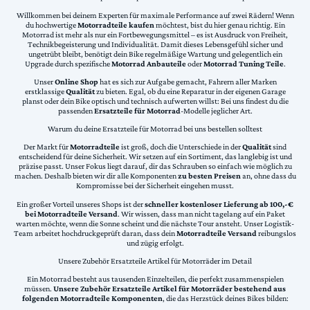
Willkommen bei deinem Experten für maximale Performance auf zwei Rädern! Wenn
du hochwertige
Motorradteile kaufen
möchtest, bist du hier genau richtig. Ein
Motorrad ist mehr als nur ein Fortbewegungsmittel – es ist Ausdruck von Freiheit,
Technikbegeisterung und Individualität. Damit dieses Lebensgefühl sicher und
ungetrübt bleibt, benötigt dein Bike regelmäßige Wartung und gelegentlich ein
Upgrade durch spezifische
Motorrad Anbauteile
oder
Motorrad Tuning Teile
.
Unser
Online Shop
hat es sich zur Aufgabe gemacht, Fahrern aller Marken
erstklassige
Qualität
zu bieten. Egal, ob du eine Reparatur in der eigenen Garage
planst oder dein Bike optisch und technisch aufwerten willst: Bei uns findest du die
passenden
Ersatzteile für Motorrad
-Modelle jeglicher Art.
Warum du deine Ersatzteile für Motorrad bei uns bestellen solltest
Der Markt für
Motorradteile
ist groß, doch die Unterschiede in der
Qualität
sind
entscheidend für deine Sicherheit. Wir setzen auf ein Sortiment, das langlebig ist und
präzise passt. Unser Fokus liegt darauf, dir das Schrauben so einfach wie möglich zu
machen. Deshalb bieten wir dir alle Komponenten
zu besten Preisen
an, ohne dass du
Kompromisse bei der Sicherheit eingehen musst.
Ein großer Vorteil unseres Shops ist der
schneller kostenloser Lieferung ab 100,-€
bei Motorradteile Versand
. Wir wissen, dass man nicht tagelang auf ein Paket
warten möchte, wenn die Sonne scheint und die nächste Tour ansteht. Unser Logistik-
Team arbeitet hochdruckgeprüft daran, dass dein
Motorradteile Versand
reibungslos
und zügig erfolgt.
Unsere Zubehör Ersatzteile Artikel für Motorräder im Detail
Ein Motorrad besteht aus tausenden Einzelteilen, die perfekt zusammenspielen
müssen.
Unsere Zubehör Ersatzteile Artikel für Motorräder bestehend aus
folgenden Motorradteile Komponenten
, die das Herzstück deines Bikes bilden: