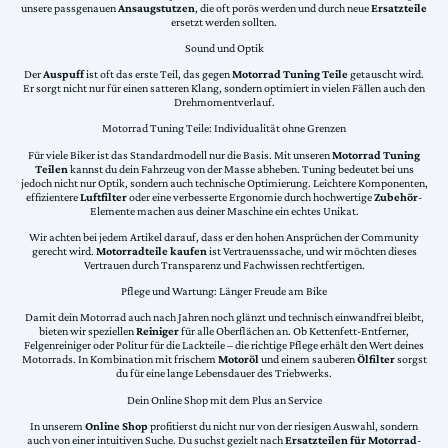
unsere passgenauen
Ansaugstutzen
, die oft porös werden und durch neue
Ersatzteile
ersetzt werden sollten.
Sound und Optik
Der
Auspuff
ist oft das erste Teil, das gegen
Motorrad Tuning Teile
getauscht wird.
Er sorgt nicht nur für einen satteren Klang, sondern optimiert in vielen Fällen auch den
Drehmomentverlauf.
Motorrad Tuning Teile: Individualität ohne Grenzen
Für viele Biker ist das Standardmodell nur die Basis. Mit unseren
Motorrad Tuning
Teilen
kannst du dein Fahrzeug von der Masse abheben. Tuning bedeutet bei uns
jedoch nicht nur Optik, sondern auch technische Optimierung. Leichtere Komponenten,
effizientere
Luftfilter
oder eine verbesserte Ergonomie durch hochwertige
Zubehör
-
Elemente machen aus deiner Maschine ein echtes Unikat.
Wir achten bei jedem Artikel darauf, dass er den hohen Ansprüchen der Community
gerecht wird.
Motorradteile kaufen
ist Vertrauenssache, und wir möchten dieses
Vertrauen durch Transparenz und Fachwissen rechtfertigen.
Pflege und Wartung: Länger Freude am Bike
Damit dein Motorrad auch nach Jahren noch glänzt und technisch einwandfrei bleibt,
bieten wir speziellen
Reiniger
für alle Oberflächen an. Ob Kettenfett-Entferner,
Felgenreiniger oder Politur für die Lackteile – die richtige Pflege erhält den Wert deines
Motorrads. In Kombination mit frischem
Motoröl
und einem sauberen
Ölfilter
sorgst
du für eine lange Lebensdauer des Triebwerks.
Dein Online Shop mit dem Plus an Service
In unserem
Online Shop
profitierst du nicht nur von der riesigen Auswahl, sondern
auch von einer intuitiven Suche. Du suchst gezielt nach
Ersatzteilen für Motorrad
-