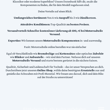
Klassiker oder moderne Superbikes? Unsere Datenbank hilft dir, exakt die
Komponenten zu finden, die für dein Modell zugelassen sind.
Deine Vorteile auf einen Blick:
Umfangreiches Sortiment:
Von A wie
Auspuff
bis Z wie
Zündkerzen
.
Attraktive Konditionen:
Top-Qualität
zu besten Preisen
.
Versandvorteil:
Schneller kostenloser Lieferung ab 100,-€ bei Motorradteile
Versand
.
Expertise:
Wir kennen unsere
Motorradteile Komponenten
in- und auswendig.
Fazit: Motorradteile online bestellen war nie einfacher
Egal ob Verschleißteile wie
Bremsbeläge
und
Kettensätze
oder optisches
Zubehör
wie
Blinker
und
Anbauteile
– wir sind dein Partner. Verlasse dich auf unseren
Motorradteile Versand
und starte bestens gerüstet in die nächste Saison.
Qualität, Sicherheit und Leidenschaft für Technik – das ist unser Versprechen an dich.
Durchstöbere jetzt unseren
Online Shop
, wähle deine benötigten
Ersatzteile
aus und
genieße das Schrauben mit Profi-Material. Wir freuen uns darauf, dich und dein Bike
auf der Straße zu unterstützen!
©Urheberrecht. Alle Rechte vorbehalten.