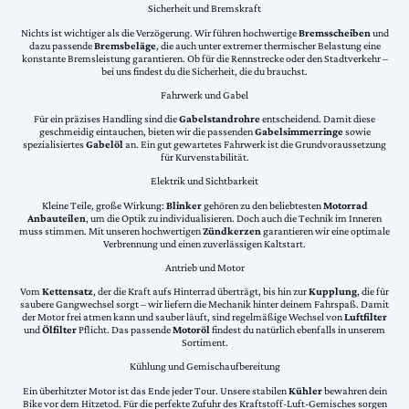
Sicherheit und Bremskraft
Nichts ist wichtiger als die Verzögerung. Wir führen hochwertige
Bremsscheiben
und
dazu passende
Bremsbeläge
, die auch unter extremer thermischer Belastung eine
konstante Bremsleistung garantieren. Ob für die Rennstrecke oder den Stadtverkehr –
bei uns findest du die Sicherheit, die du brauchst.
Fahrwerk und Gabel
Für ein präzises Handling sind die
Gabelstandrohre
entscheidend. Damit diese
geschmeidig eintauchen, bieten wir die passenden
Gabelsimmerringe
sowie
spezialisiertes
Gabelöl
an. Ein gut gewartetes Fahrwerk ist die Grundvoraussetzung
für Kurvenstabilität.
Elektrik und Sichtbarkeit
Kleine Teile, große Wirkung:
Blinker
gehören zu den beliebtesten
Motorrad
Anbauteilen
, um die Optik zu individualisieren. Doch auch die Technik im Inneren
muss stimmen. Mit unseren hochwertigen
Zündkerzen
garantieren wir eine optimale
Verbrennung und einen zuverlässigen Kaltstart.
Antrieb und Motor
Vom
Kettensatz
, der die Kraft aufs Hinterrad überträgt, bis hin zur
Kupplung
, die für
saubere Gangwechsel sorgt – wir liefern die Mechanik hinter deinem Fahrspaß. Damit
der Motor frei atmen kann und sauber läuft, sind regelmäßige Wechsel von
Luftfilter
und
Ölfilter
Pflicht. Das passende
Motoröl
findest du natürlich ebenfalls in unserem
Sortiment.
Kühlung und Gemischaufbereitung
Ein überhitzter Motor ist das Ende jeder Tour. Unsere stabilen
Kühler
bewahren dein
Bike vor dem Hitzetod. Für die perfekte Zufuhr des Kraftstoff-Luft-Gemisches sorgen