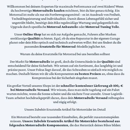
Willkommen bei deinem Experten für maximale Performance auf zwei Rädern! Wenn
du hochwertige
Motorradteile kaufen
möchtest, bist du hier genau richtig. Ein
Motorrad ist mehr als nur ein Fortbewegungsmittel – es ist Ausdruck von Freiheit,
Technikbegeisterung und Individualität. Damit dieses Lebensgefühl sicher und
ungetrübt bleibt, benötigt dein Bike regelmäßige Wartung und gelegentlich ein
Upgrade durch spezifische
Motorrad Anbauteile
oder
Motorrad Tuning Teile
.
Unser
Online Shop
hat es sich zur Aufgabe gemacht, Fahrern aller Marken
erstklassige
Qualität
zu bieten. Egal, ob du eine Reparatur in der eigenen Garage
planst oder dein Bike optisch und technisch aufwerten willst: Bei uns findest du die
passenden
Ersatzteile für Motorrad
-Modelle jeglicher Art.
Warum du deine Ersatzteile für Motorrad bei uns bestellen solltest
Der Markt für
Motorradteile
ist groß, doch die Unterschiede in der
Qualität
sind
entscheidend für deine Sicherheit. Wir setzen auf ein Sortiment, das langlebig ist und
präzise passt. Unser Fokus liegt darauf, dir das Schrauben so einfach wie möglich zu
machen. Deshalb bieten wir dir alle Komponenten
zu besten Preisen
an, ohne dass du
Kompromisse bei der Sicherheit eingehen musst.
Ein großer Vorteil unseres Shops ist der
schneller kostenloser Lieferung ab 100,-€
bei Motorradteile Versand
. Wir wissen, dass man nicht tagelang auf ein Paket
warten möchte, wenn die Sonne scheint und die nächste Tour ansteht. Unser Logistik-
Team arbeitet hochdruckgeprüft daran, dass dein
Motorradteile Versand
reibungslos
und zügig erfolgt.
Unsere Zubehör Ersatzteile Artikel für Motorräder im Detail
Ein Motorrad besteht aus tausenden Einzelteilen, die perfekt zusammenspielen
müssen.
Unsere Zubehör Ersatzteile Artikel für Motorräder bestehend aus
folgenden Motorradteile Komponenten
, die das Herzstück deines Bikes bilden: