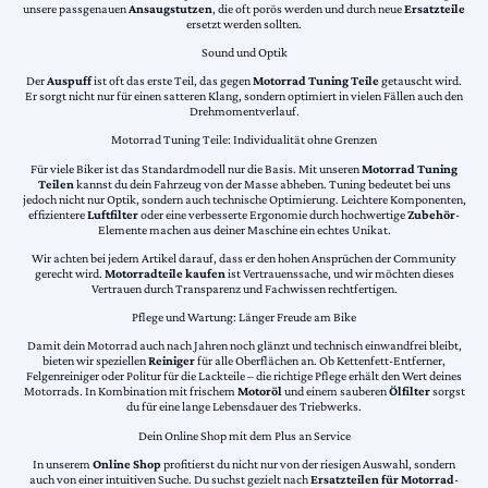
unsere passgenauen
Ansaugstutzen
, die oft porös werden und durch neue
Ersatzteile
ersetzt werden sollten.
Sound und Optik
Der
Auspuff
ist oft das erste Teil, das gegen
Motorrad Tuning Teile
getauscht wird.
Er sorgt nicht nur für einen satteren Klang, sondern optimiert in vielen Fällen auch den
Drehmomentverlauf.
Motorrad Tuning Teile: Individualität ohne Grenzen
Für viele Biker ist das Standardmodell nur die Basis. Mit unseren
Motorrad Tuning
Teilen
kannst du dein Fahrzeug von der Masse abheben. Tuning bedeutet bei uns
jedoch nicht nur Optik, sondern auch technische Optimierung. Leichtere Komponenten,
effizientere
Luftfilter
oder eine verbesserte Ergonomie durch hochwertige
Zubehör
-
Elemente machen aus deiner Maschine ein echtes Unikat.
Wir achten bei jedem Artikel darauf, dass er den hohen Ansprüchen der Community
gerecht wird.
Motorradteile kaufen
ist Vertrauenssache, und wir möchten dieses
Vertrauen durch Transparenz und Fachwissen rechtfertigen.
Pflege und Wartung: Länger Freude am Bike
Damit dein Motorrad auch nach Jahren noch glänzt und technisch einwandfrei bleibt,
bieten wir speziellen
Reiniger
für alle Oberflächen an. Ob Kettenfett-Entferner,
Felgenreiniger oder Politur für die Lackteile – die richtige Pflege erhält den Wert deines
Motorrads. In Kombination mit frischem
Motoröl
und einem sauberen
Ölfilter
sorgst
du für eine lange Lebensdauer des Triebwerks.
Dein Online Shop mit dem Plus an Service
In unserem
Online Shop
profitierst du nicht nur von der riesigen Auswahl, sondern
auch von einer intuitiven Suche. Du suchst gezielt nach
Ersatzteilen für Motorrad
-