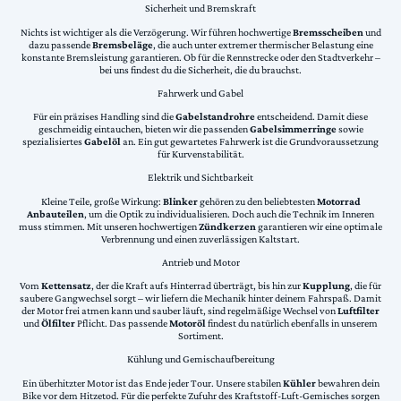
Sicherheit und Bremskraft
Nichts ist wichtiger als die Verzögerung. Wir führen hochwertige
Bremsscheiben
und
dazu passende
Bremsbeläge
, die auch unter extremer thermischer Belastung eine
konstante Bremsleistung garantieren. Ob für die Rennstrecke oder den Stadtverkehr –
bei uns findest du die Sicherheit, die du brauchst.
Fahrwerk und Gabel
Für ein präzises Handling sind die
Gabelstandrohre
entscheidend. Damit diese
geschmeidig eintauchen, bieten wir die passenden
Gabelsimmerringe
sowie
spezialisiertes
Gabelöl
an. Ein gut gewartetes Fahrwerk ist die Grundvoraussetzung
für Kurvenstabilität.
Elektrik und Sichtbarkeit
Kleine Teile, große Wirkung:
Blinker
gehören zu den beliebtesten
Motorrad
Anbauteilen
, um die Optik zu individualisieren. Doch auch die Technik im Inneren
muss stimmen. Mit unseren hochwertigen
Zündkerzen
garantieren wir eine optimale
Verbrennung und einen zuverlässigen Kaltstart.
Antrieb und Motor
Vom
Kettensatz
, der die Kraft aufs Hinterrad überträgt, bis hin zur
Kupplung
, die für
saubere Gangwechsel sorgt – wir liefern die Mechanik hinter deinem Fahrspaß. Damit
der Motor frei atmen kann und sauber läuft, sind regelmäßige Wechsel von
Luftfilter
und
Ölfilter
Pflicht. Das passende
Motoröl
findest du natürlich ebenfalls in unserem
Sortiment.
Kühlung und Gemischaufbereitung
Ein überhitzter Motor ist das Ende jeder Tour. Unsere stabilen
Kühler
bewahren dein
Bike vor dem Hitzetod. Für die perfekte Zufuhr des Kraftstoff-Luft-Gemisches sorgen