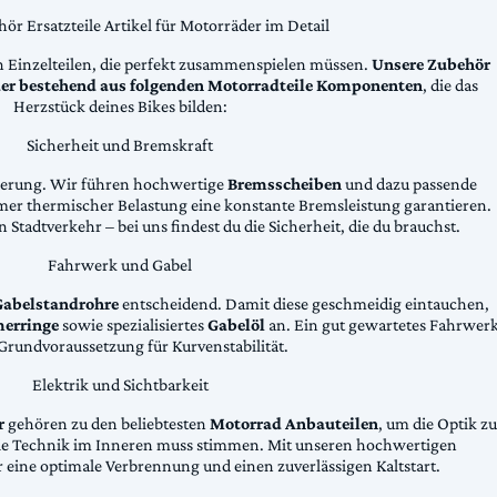
ör Ersatzteile Artikel für Motorräder im Detail
n Einzelteilen, die perfekt zusammenspielen müssen.
Unsere Zubehör
äder bestehend aus folgenden Motorradteile Komponenten
, die das
Herzstück deines Bikes bilden:
Sicherheit und Bremskraft
zögerung. Wir führen hochwertige
Bremsscheiben
und dazu passende
emer thermischer Belastung eine konstante Bremsleistung garantieren.
 Stadtverkehr – bei uns findest du die Sicherheit, die du brauchst.
Fahrwerk und Gabel
Gabelstandrohre
entscheidend. Damit diese geschmeidig eintauchen,
erringe
sowie spezialisiertes
Gabelöl
an. Ein gut gewartetes Fahrwer
e Grundvoraussetzung für Kurvenstabilität.
Elektrik und Sichtbarkeit
r
gehören zu den beliebtesten
Motorrad Anbauteilen
, um die Optik zu
die Technik im Inneren muss stimmen. Mit unseren hochwertigen
 eine optimale Verbrennung und einen zuverlässigen Kaltstart.