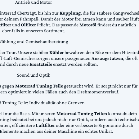
Antrieb und Motor
Hinterrad überträgt, bis hin zur
Kupplung
, die für saubere Gangwechse
ter deinem Fahrspaß. Damit der Motor frei atmen kann und sauber läuft
filter
und
Ölfilter
Pflicht. Das passende
Motoröl
findest du natürlich
ebenfalls in unserem Sortiment.
Kühlung und Gemischaufbereitung
der Tour. Unsere stabilen
Kühler
bewahren dein Bike vor dem Hitzetod
toff-Luft-Gemisches sorgen unsere passgenauen
Ansaugstutzen
, die oft
und durch neue
Ersatzteile
ersetzt werden sollten.
Sound und Optik
das gegen
Motorrad Tuning Teile
getauscht wird. Er sorgt nicht nur für
dern optimiert in vielen Fällen auch den Drehmomentverlauf.
 Tuning Teile: Individualität ohne Grenzen
ll nur die Basis. Mit unseren
Motorrad Tuning Teilen
kannst du dein
ing bedeutet bei uns jedoch nicht nur Optik, sondern auch technisch
ten, effizientere
Luftfilter
oder eine verbesserte Ergonomie durch
Elemente machen aus deiner Maschine ein echtes Unikat.