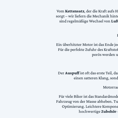
Vom
Kettensatz
, der die Kraft aufs 
sorgt – wir liefern die Mechanik hin
sind regelmäßige Wechsel von
Luft
Ein überhitzter Motor ist das Ende je
Für die perfekte Zufuhr des Krafts
porös werden 
Der
Auspuff
ist oft das erste Teil, 
einen satteren Klang, son
Motorrad
Für viele Biker ist das Standardmode
Fahrzeug von der Masse abheben. Tun
Optimierung. Leichtere Komponen
hochwertige
Zubehör
-