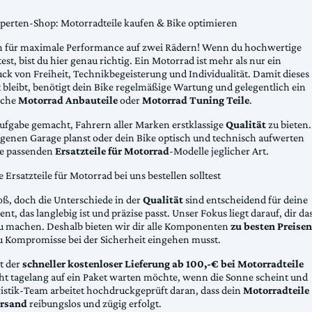
xperten-Shop: Motorradteile kaufen & Bike optimieren
 für maximale Performance auf zwei Rädern! Wenn du hochwertige
st, bist du hier genau richtig. Ein Motorrad ist mehr als nur ein
ck von Freiheit, Technikbegeisterung und Individualität. Damit dieses
 bleibt, benötigt dein Bike regelmäßige Wartung und gelegentlich ein
sche
Motorrad Anbauteile
oder
Motorrad Tuning Teile
.
Aufgabe gemacht, Fahrern aller Marken erstklassige
Qualität
zu bieten.
eigenen Garage planst oder dein Bike optisch und technisch aufwerten
die passenden
Ersatzteile für Motorrad
-Modelle jeglicher Art.
Ersatzteile für Motorrad bei uns bestellen solltest
oß, doch die Unterschiede in der
Qualität
sind entscheidend für deine
nt, das langlebig ist und präzise passt. Unser Fokus liegt darauf, dir da
u machen. Deshalb bieten wir dir alle Komponenten
zu besten Preisen
u Kompromisse bei der Sicherheit eingehen musst.
st der
schneller kostenloser Lieferung ab 100,-€ bei Motorradteile
cht tagelang auf ein Paket warten möchte, wenn die Sonne scheint und
gistik-Team arbeitet hochdruckgeprüft daran, dass dein
Motorradteile
rsand
reibungslos und zügig erfolgt.