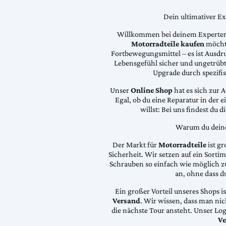
Dein ultimativer E
Willkommen bei deinem Experten
Motorradteile kaufen
möchte
Fortbewegungsmittel – es ist Ausdru
Lebensgefühl sicher und ungetrübt
Upgrade durch spezifi
Unser
Online Shop
hat es sich zur 
Egal, ob du eine Reparatur in der 
willst: Bei uns findest du 
Warum du deine 
Der Markt für
Motorradteile
ist gr
Sicherheit. Wir setzen auf ein Sortime
Schrauben so einfach wie möglich z
an, ohne dass d
Ein großer Vorteil unseres Shops i
Versand
. Wir wissen, dass man ni
die nächste Tour ansteht. Unser Lo
Ve