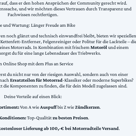
arauf, dass er den hohen Ansprüchen der Community gerecht wird.
uenssache, und wir möchten dieses Vertrauen durch Transparenz und
Fachwissen rechtfertigen.
ge und Wartung: Länger Freude am Bike
n noch glänzt und technisch einwandfrei bleibt, bieten wir spezielle
Kettenfett-Entferner, Felgenreiniger oder Politur für die Lackteile – di
 deines Motorrads. In Kombination mit frischem
Motoröl
und einem
sorgst du für eine lange Lebensdauer des Triebwerks.
n Online Shop mit dem Plus an Service
erst du nicht nur von der riesigen Auswahl, sondern auch von einer
t nach
Ersatzteilen für Motorrad
-Klassiker oder moderne Superbikes?
kt die Komponenten zu finden, die für dein Modell zugelassen sind.
Deine Vorteile auf einen Blick:
ortiment:
Von A wie
Auspuff
bis Z wie
Zündkerzen
.
 Konditionen:
Top-Qualität
zu besten Preisen
.
kostenloser Lieferung ab 100,-€ bei Motorradteile Versand
.