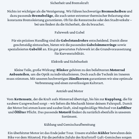
Sicherheit und Bremskraft
Nichts ist wichtiger als die Verzögerung. Wir führen hochwertige
Bremsscheiben
und
dazu passende
Bremsbeläge
, die auch unter extremer thermischer Belastung eine
konstante Bremsleistung garantieren. Ob für die Rennstrecke oder den Stadtverkehr –
bei uns findest du die Sicherheit, die du brauchst.
Fahrwerk und Gabel
Für ein präzises Handling sind die
Gabelstandrohre
entscheidend. Damit diese
geschmeidig eintauchen, bieten wir die passenden
Gabelsimmerringe
sowie
spezialisiertes
Gabelöl
an. Ein gut gewartetes Fahrwerk ist die Grundvoraussetzung
für Kurvenstabilität.
Elektrik und Sichtbarkeit
Kleine Teile, große Wirkung:
Blinker
gehören zu den beliebtesten
Motorrad
Anbauteilen
, um die Optik zu individualisieren. Doch auch die Technik im Inneren
muss stimmen. Mit unseren hochwertigen
Zündkerzen
garantieren wir eine optimale
Verbrennung und einen zuverlässigen Kaltstart.
Antrieb und Motor
Vom
Kettensatz
, der die Kraft aufs Hinterrad überträgt, bis hin zur
Kupplung
, die für
saubere Gangwechsel sorgt – wir liefern die Mechanik hinter deinem Fahrspaß. Damit
der Motor frei atmen kann und sauber läuft, sind regelmäßige Wechsel von
Luftfilter
und
Ölfilter
Pflicht. Das passende
Motoröl
findest du natürlich ebenfalls in unserem
Sortiment.
Kühlung und Gemischaufbereitung
Ein überhitzter Motor ist das Ende jeder Tour. Unsere stabilen
Kühler
bewahren dein
Bike vor dem Hitzetod. Für die perfekte Zufuhr des Kraftstoff-Luft-Gemisches sorgen