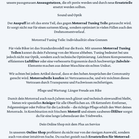
unsere passgenauen
Ansaugstutzen
, die oft porös werden und durch neue
Ersatzteile
ersetzt werden sollten.
Sound und Optik
Der
Auspuff
ist oft das erste Teil, das gegen
Motorrad Tuning Teile
getauscht wird.
Er sorgt nicht nur für einen satteren Klang, sondern optimiert in vielen Fällen auch den
Drehmomentverlauf.
Motorrad Tuning Teile: Individualität ohne Grenzen
Für viele Biker ist das Standardmodell nur die Basis. Mit unseren
Motorrad Tuning
Teilen
kannst du dein Fahrzeug von der Masse abheben. Tuning bedeutet bei uns
jedoch nicht nur Optik, sondern auch technische Optimierung. Leichtere Komponenten,
effizientere
Luftfilter
oder eine verbesserte Ergonomie durch hochwertige
Zubehör
-
Elemente machen aus deiner Maschine ein echtes Unikat.
Wir achten bei jedem Artikel darauf, dass er den hohen Ansprüchen der Community
gerecht wird.
Motorradteile kaufen
ist Vertrauenssache, und wir möchten dieses
Vertrauen durch Transparenz und Fachwissen rechtfertigen.
Pflege und Wartung: Länger Freude am Bike
Damit dein Motorrad auch nach Jahren noch glänzt und technisch einwandfrei bleibt,
bieten wir speziellen
Reiniger
für alle Oberflächen an. Ob Kettenfett-Entferner,
Felgenreiniger oder Politur für die Lackteile – die richtige Pflege erhält den Wert deines
Motorrads. In Kombination mit frischem
Motoröl
und einem sauberen
Ölfilter
sorgst
du für eine lange Lebensdauer des Triebwerks.
Dein Online Shop mit dem Plus an Service
In unserem
Online Shop
profitierst du nicht nur von der riesigen Auswahl, sondern
auch von einer intuitiven Suche. Du suchst gezielt nach
Ersatzteilen für Motorrad
-