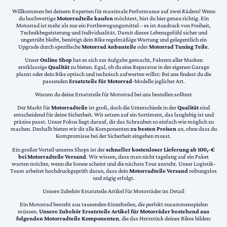
Willkommen bei deinem Experten für maximale Performance auf zwei Rädern! Wenn
du hochwertige
Motorradteile kaufen
möchtest, bist du hier genau richtig. Ein
Motorrad ist mehr als nur ein Fortbewegungsmittel – es ist Ausdruck von Freiheit,
Technikbegeisterung und Individualität. Damit dieses Lebensgefühl sicher und
ungetrübt bleibt, benötigt dein Bike regelmäßige Wartung und gelegentlich ein
Upgrade durch spezifische
Motorrad Anbauteile
oder
Motorrad Tuning Teile
.
Unser
Online Shop
hat es sich zur Aufgabe gemacht, Fahrern aller Marken
erstklassige
Qualität
zu bieten. Egal, ob du eine Reparatur in der eigenen Garage
planst oder dein Bike optisch und technisch aufwerten willst: Bei uns findest du die
passenden
Ersatzteile für Motorrad
-Modelle jeglicher Art.
Warum du deine Ersatzteile für Motorrad bei uns bestellen solltest
Der Markt für
Motorradteile
ist groß, doch die Unterschiede in der
Qualität
sind
entscheidend für deine Sicherheit. Wir setzen auf ein Sortiment, das langlebig ist und
präzise passt. Unser Fokus liegt darauf, dir das Schrauben so einfach wie möglich zu
machen. Deshalb bieten wir dir alle Komponenten
zu besten Preisen
an, ohne dass du
Kompromisse bei der Sicherheit eingehen musst.
Ein großer Vorteil unseres Shops ist der
schneller kostenloser Lieferung ab 100,-€
bei Motorradteile Versand
. Wir wissen, dass man nicht tagelang auf ein Paket
warten möchte, wenn die Sonne scheint und die nächste Tour ansteht. Unser Logistik-
Team arbeitet hochdruckgeprüft daran, dass dein
Motorradteile Versand
reibungslos
und zügig erfolgt.
Unsere Zubehör Ersatzteile Artikel für Motorräder im Detail
Ein Motorrad besteht aus tausenden Einzelteilen, die perfekt zusammenspielen
müssen.
Unsere Zubehör Ersatzteile Artikel für Motorräder bestehend aus
folgenden Motorradteile Komponenten
, die das Herzstück deines Bikes bilden: