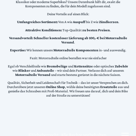
Klassiker oder moderne Superbikes? Unsere Datenbank hilft dir, exakt die
Komponenten zu finden, die für dein Modell zugelassen sind.
Deine Vorteile auf einen Blick:
Umfangreiches Sortiment:
Von A wie
Auspuff
bis Z wie
Zündkerzen
.
Attraktive Konditionen:
Top-Qualität
zu besten Preisen
.
Versandvorteil:
Schneller kostenloser Lieferung ab 100,-€ bei Motorradteile
Versand
.
Expertise:
Wir kennen unsere
Motorradteile Komponenten
in- und auswendig.
Fazit: Motorradteile online bestellen war nie einfacher
Egal ob Verschleißteile wie
Bremsbeläge
und
Kettensätze
oder optisches
Zubehör
wie
Blinker
und
Anbauteile
– wir sind dein Partner. Verlasse dich auf unseren
Motorradteile Versand
und starte bestens gerüstet in die nächste Saison.
Qualität, Sicherheit und Leidenschaft für Technik – das ist unser Versprechen an dich.
Durchstöbere jetzt unseren
Online Shop
, wähle deine benötigten
Ersatzteile
aus und
genieße das Schrauben mit Profi-Material. Wir freuen uns darauf, dich und dein Bike
auf der Straße zu unterstützen!
©Urheberrecht. Alle Rechte vorbehalten.