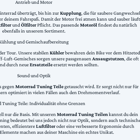
Antrieb und Motor
Hinterrad überträgt, bis hin zur
Kupplung
, die für saubere Gangwechse
ter deinem Fahrspaß. Damit der Motor frei atmen kann und sauber läuft
filter
und
Ölfilter
Pflicht. Das passende
Motoröl
findest du natürlich
ebenfalls in unserem Sortiment.
Kühlung und Gemischaufbereitung
der Tour. Unsere stabilen
Kühler
bewahren dein Bike vor dem Hitzetod
toff-Luft-Gemisches sorgen unsere passgenauen
Ansaugstutzen
, die oft
und durch neue
Ersatzteile
ersetzt werden sollten.
Sound und Optik
das gegen
Motorrad Tuning Teile
getauscht wird. Er sorgt nicht nur für
dern optimiert in vielen Fällen auch den Drehmomentverlauf.
 Tuning Teile: Individualität ohne Grenzen
ll nur die Basis. Mit unseren
Motorrad Tuning Teilen
kannst du dein
ing bedeutet bei uns jedoch nicht nur Optik, sondern auch technisch
ten, effizientere
Luftfilter
oder eine verbesserte Ergonomie durch
Elemente machen aus deiner Maschine ein echtes Unikat.