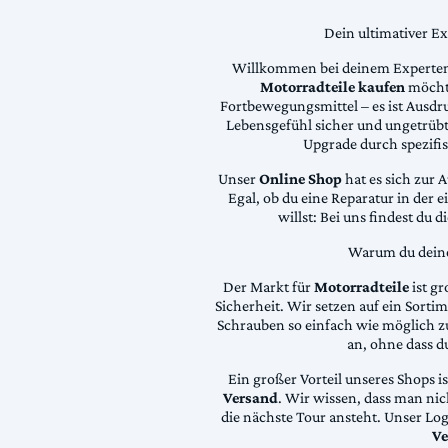
Dein ultimativer E
Willkommen bei deinem Experten
Motorradteile kaufen
möchte
Fortbewegungsmittel – es ist Ausdru
Lebensgefühl sicher und ungetrübt
Upgrade durch spezifi
Unser
Online Shop
hat es sich zur 
Egal, ob du eine Reparatur in der 
willst: Bei uns findest du 
Warum du deine 
Der Markt für
Motorradteile
ist gr
Sicherheit. Wir setzen auf ein Sortime
Schrauben so einfach wie möglich z
an, ohne dass d
Ein großer Vorteil unseres Shops i
Versand
. Wir wissen, dass man ni
die nächste Tour ansteht. Unser Lo
Ve