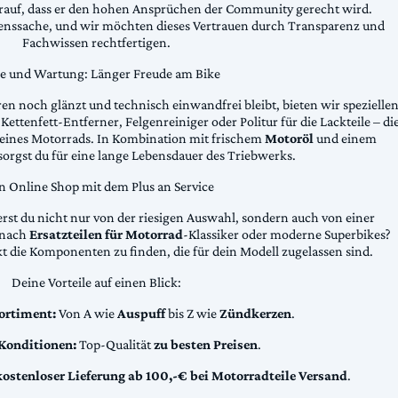
arauf, dass er den hohen Ansprüchen der Community gerecht wird.
uenssache, und wir möchten dieses Vertrauen durch Transparenz und
Fachwissen rechtfertigen.
ge und Wartung: Länger Freude am Bike
n noch glänzt und technisch einwandfrei bleibt, bieten wir spezielle
Kettenfett-Entferner, Felgenreiniger oder Politur für die Lackteile – di
 deines Motorrads. In Kombination mit frischem
Motoröl
und einem
sorgst du für eine lange Lebensdauer des Triebwerks.
n Online Shop mit dem Plus an Service
erst du nicht nur von der riesigen Auswahl, sondern auch von einer
t nach
Ersatzteilen für Motorrad
-Klassiker oder moderne Superbikes?
kt die Komponenten zu finden, die für dein Modell zugelassen sind.
Deine Vorteile auf einen Blick:
ortiment:
Von A wie
Auspuff
bis Z wie
Zündkerzen
.
 Konditionen:
Top-Qualität
zu besten Preisen
.
kostenloser Lieferung ab 100,-€ bei Motorradteile Versand
.