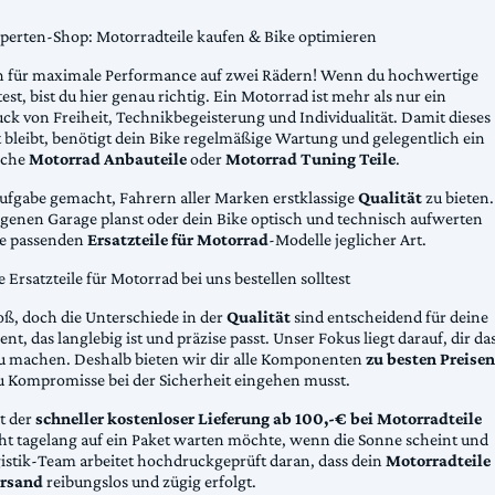
xperten-Shop: Motorradteile kaufen & Bike optimieren
 für maximale Performance auf zwei Rädern! Wenn du hochwertige
st, bist du hier genau richtig. Ein Motorrad ist mehr als nur ein
ck von Freiheit, Technikbegeisterung und Individualität. Damit dieses
 bleibt, benötigt dein Bike regelmäßige Wartung und gelegentlich ein
sche
Motorrad Anbauteile
oder
Motorrad Tuning Teile
.
Aufgabe gemacht, Fahrern aller Marken erstklassige
Qualität
zu bieten.
eigenen Garage planst oder dein Bike optisch und technisch aufwerten
die passenden
Ersatzteile für Motorrad
-Modelle jeglicher Art.
Ersatzteile für Motorrad bei uns bestellen solltest
oß, doch die Unterschiede in der
Qualität
sind entscheidend für deine
nt, das langlebig ist und präzise passt. Unser Fokus liegt darauf, dir da
u machen. Deshalb bieten wir dir alle Komponenten
zu besten Preisen
u Kompromisse bei der Sicherheit eingehen musst.
st der
schneller kostenloser Lieferung ab 100,-€ bei Motorradteile
cht tagelang auf ein Paket warten möchte, wenn die Sonne scheint und
gistik-Team arbeitet hochdruckgeprüft daran, dass dein
Motorradteile
rsand
reibungslos und zügig erfolgt.