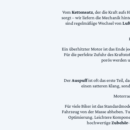
Vom
Kettensatz
, der die Kraft aufs 
sorgt – wir liefern die Mechanik hin
sind regelmäßige Wechsel von
Luft
Ein überhitzter Motor ist das Ende je
Für die perfekte Zufuhr des Krafts
porös werden 
Der
Auspuff
ist oft das erste Teil, 
einen satteren Klang, son
Motorrad
Für viele Biker ist das Standardmode
Fahrzeug von der Masse abheben. Tun
Optimierung. Leichtere Komponen
hochwertige
Zubehör
-