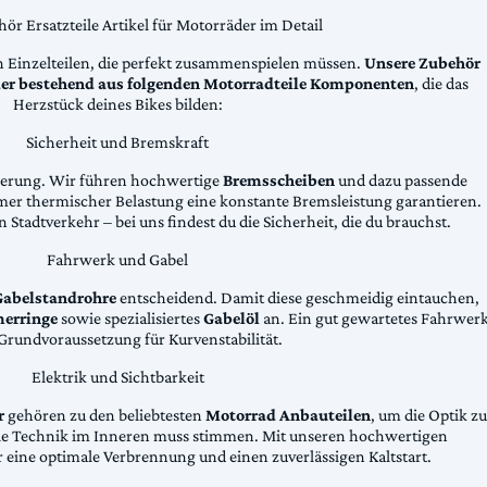
ör Ersatzteile Artikel für Motorräder im Detail
n Einzelteilen, die perfekt zusammenspielen müssen.
Unsere Zubehör
äder bestehend aus folgenden Motorradteile Komponenten
, die das
Herzstück deines Bikes bilden:
Sicherheit und Bremskraft
zögerung. Wir führen hochwertige
Bremsscheiben
und dazu passende
emer thermischer Belastung eine konstante Bremsleistung garantieren.
 Stadtverkehr – bei uns findest du die Sicherheit, die du brauchst.
Fahrwerk und Gabel
Gabelstandrohre
entscheidend. Damit diese geschmeidig eintauchen,
erringe
sowie spezialisiertes
Gabelöl
an. Ein gut gewartetes Fahrwer
e Grundvoraussetzung für Kurvenstabilität.
Elektrik und Sichtbarkeit
r
gehören zu den beliebtesten
Motorrad Anbauteilen
, um die Optik zu
die Technik im Inneren muss stimmen. Mit unseren hochwertigen
 eine optimale Verbrennung und einen zuverlässigen Kaltstart.