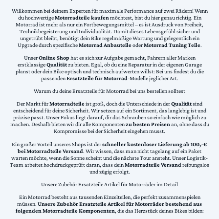
Willkommen bei deinem Experten für maximale Performance auf zwei Rädern! Wenn
du hochwertige
Motorradteile kaufen
möchtest, bist du hier genau richtig. Ein
Motorrad ist mehr als nur ein Fortbewegungsmittel – es ist Ausdruck von Freiheit,
Technikbegeisterung und Individualität. Damit dieses Lebensgefühl sicher und
ungetrübt bleibt, benötigt dein Bike regelmäßige Wartung und gelegentlich ein
Upgrade durch spezifische
Motorrad Anbauteile
oder
Motorrad Tuning Teile
.
Unser
Online Shop
hat es sich zur Aufgabe gemacht, Fahrern aller Marken
erstklassige
Qualität
zu bieten. Egal, ob du eine Reparatur in der eigenen Garage
planst oder dein Bike optisch und technisch aufwerten willst: Bei uns findest du die
passenden
Ersatzteile für Motorrad
-Modelle jeglicher Art.
Warum du deine Ersatzteile für Motorrad bei uns bestellen solltest
Der Markt für
Motorradteile
ist groß, doch die Unterschiede in der
Qualität
sind
entscheidend für deine Sicherheit. Wir setzen auf ein Sortiment, das langlebig ist und
präzise passt. Unser Fokus liegt darauf, dir das Schrauben so einfach wie möglich zu
machen. Deshalb bieten wir dir alle Komponenten
zu besten Preisen
an, ohne dass du
Kompromisse bei der Sicherheit eingehen musst.
Ein großer Vorteil unseres Shops ist der
schneller kostenloser Lieferung ab 100,-€
bei Motorradteile Versand
. Wir wissen, dass man nicht tagelang auf ein Paket
warten möchte, wenn die Sonne scheint und die nächste Tour ansteht. Unser Logistik-
Team arbeitet hochdruckgeprüft daran, dass dein
Motorradteile Versand
reibungslos
und zügig erfolgt.
Unsere Zubehör Ersatzteile Artikel für Motorräder im Detail
Ein Motorrad besteht aus tausenden Einzelteilen, die perfekt zusammenspielen
müssen.
Unsere Zubehör Ersatzteile Artikel für Motorräder bestehend aus
folgenden Motorradteile Komponenten
, die das Herzstück deines Bikes bilden: