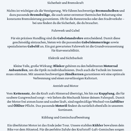
Sicherheit und Bremskraft
Nichts ist wichtiger als die Verzögerung. Wir führen hochwertige
Bremsscheiben
und
dazu passende
Bremsbeläge
, die auch unter extremer thermischer Belastung eine
konstante Bremsleistung garantieren. Ob für die Rennstrecke oder den Stadtverkehr –
bei uns findest du die Sicherheit, die du brauchst.
Fahrwerk und Gabel
Für ein präzises Handling sind die
Gabelstandrohre
entscheidend. Damit diese
geschmeidig eintauchen, bieten wir die passenden
Gabelsimmerringe
sowie
spezialisiertes
Gabelöl
an. Ein gut gewartetes Fahrwerk ist die Grundvoraussetzung
für Kurvenstabilität.
Elektrik und Sichtbarkeit
Kleine Teile, große Wirkung:
Blinker
gehören zu den beliebtesten
Motorrad
Anbauteilen
, um die Optik zu individualisieren. Doch auch die Technik im Inneren
muss stimmen. Mit unseren hochwertigen
Zündkerzen
garantieren wir eine optimale
Verbrennung und einen zuverlässigen Kaltstart.
Antrieb und Motor
Vom
Kettensatz
, der die Kraft aufs Hinterrad überträgt, bis hin zur
Kupplung
, die für
saubere Gangwechsel sorgt – wir liefern die Mechanik hinter deinem Fahrspaß. Damit
der Motor frei atmen kann und sauber läuft, sind regelmäßige Wechsel von
Luftfilter
und
Ölfilter
Pflicht. Das passende
Motoröl
findest du natürlich ebenfalls in unserem
Sortiment.
Kühlung und Gemischaufbereitung
Ein überhitzter Motor ist das Ende jeder Tour. Unsere stabilen
Kühler
bewahren dein
Bike vor dem Hitzetod. Für die perfekte Zufuhr des Kraftstoff-Luft-Gemisches sorgen