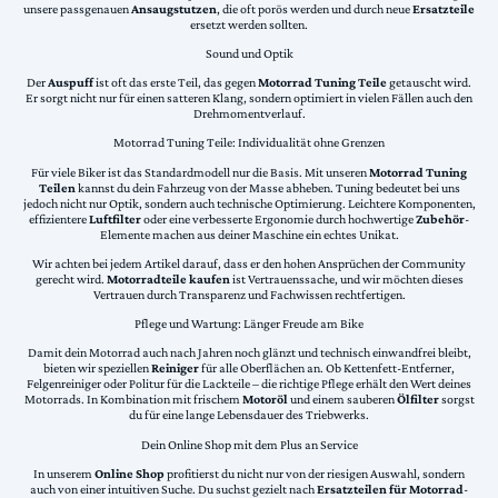
unsere passgenauen
Ansaugstutzen
, die oft porös werden und durch neue
Ersatzteile
ersetzt werden sollten.
Sound und Optik
Der
Auspuff
ist oft das erste Teil, das gegen
Motorrad Tuning Teile
getauscht wird.
Er sorgt nicht nur für einen satteren Klang, sondern optimiert in vielen Fällen auch den
Drehmomentverlauf.
Motorrad Tuning Teile: Individualität ohne Grenzen
Für viele Biker ist das Standardmodell nur die Basis. Mit unseren
Motorrad Tuning
Teilen
kannst du dein Fahrzeug von der Masse abheben. Tuning bedeutet bei uns
jedoch nicht nur Optik, sondern auch technische Optimierung. Leichtere Komponenten,
effizientere
Luftfilter
oder eine verbesserte Ergonomie durch hochwertige
Zubehör
-
Elemente machen aus deiner Maschine ein echtes Unikat.
Wir achten bei jedem Artikel darauf, dass er den hohen Ansprüchen der Community
gerecht wird.
Motorradteile kaufen
ist Vertrauenssache, und wir möchten dieses
Vertrauen durch Transparenz und Fachwissen rechtfertigen.
Pflege und Wartung: Länger Freude am Bike
Damit dein Motorrad auch nach Jahren noch glänzt und technisch einwandfrei bleibt,
bieten wir speziellen
Reiniger
für alle Oberflächen an. Ob Kettenfett-Entferner,
Felgenreiniger oder Politur für die Lackteile – die richtige Pflege erhält den Wert deines
Motorrads. In Kombination mit frischem
Motoröl
und einem sauberen
Ölfilter
sorgst
du für eine lange Lebensdauer des Triebwerks.
Dein Online Shop mit dem Plus an Service
In unserem
Online Shop
profitierst du nicht nur von der riesigen Auswahl, sondern
auch von einer intuitiven Suche. Du suchst gezielt nach
Ersatzteilen für Motorrad
-