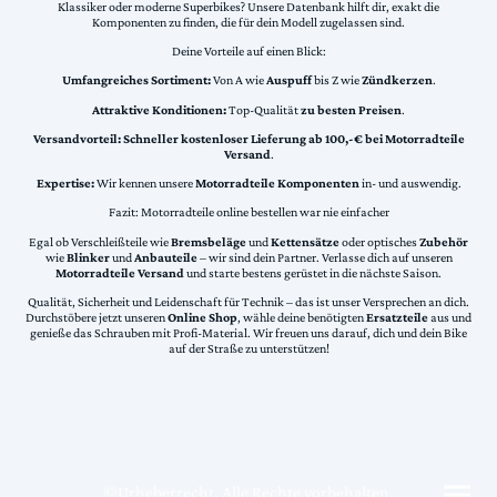
Klassiker oder moderne Superbikes? Unsere Datenbank hilft dir, exakt die
Komponenten zu finden, die für dein Modell zugelassen sind.
Deine Vorteile auf einen Blick:
Umfangreiches Sortiment:
Von A wie
Auspuff
bis Z wie
Zündkerzen
.
Attraktive Konditionen:
Top-Qualität
zu besten Preisen
.
Versandvorteil:
Schneller kostenloser Lieferung ab 100,-€ bei Motorradteile
Versand
.
Expertise:
Wir kennen unsere
Motorradteile Komponenten
in- und auswendig.
Fazit: Motorradteile online bestellen war nie einfacher
Egal ob Verschleißteile wie
Bremsbeläge
und
Kettensätze
oder optisches
Zubehör
wie
Blinker
und
Anbauteile
– wir sind dein Partner. Verlasse dich auf unseren
Motorradteile Versand
und starte bestens gerüstet in die nächste Saison.
Qualität, Sicherheit und Leidenschaft für Technik – das ist unser Versprechen an dich.
Durchstöbere jetzt unseren
Online Shop
, wähle deine benötigten
Ersatzteile
aus und
genieße das Schrauben mit Profi-Material. Wir freuen uns darauf, dich und dein Bike
auf der Straße zu unterstützen!
©Urheberrecht. Alle Rechte vorbehalten.