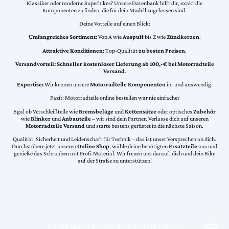
Klassiker oder moderne Superbikes? Unsere Datenbank hilft dir, exakt die
Komponenten zu finden, die für dein Modell zugelassen sind.
Deine Vorteile auf einen Blick:
Umfangreiches Sortiment:
Von A wie
Auspuff
bis Z wie
Zündkerzen
.
Attraktive Konditionen:
Top-Qualität
zu besten Preisen
.
Versandvorteil:
Schneller kostenloser Lieferung ab 100,-€ bei Motorradteile
Versand
.
Expertise:
Wir kennen unsere
Motorradteile Komponenten
in- und auswendig.
Fazit: Motorradteile online bestellen war nie einfacher
Egal ob Verschleißteile wie
Bremsbeläge
und
Kettensätze
oder optisches
Zubehör
wie
Blinker
und
Anbauteile
– wir sind dein Partner. Verlasse dich auf unseren
Motorradteile Versand
und starte bestens gerüstet in die nächste Saison.
Qualität, Sicherheit und Leidenschaft für Technik – das ist unser Versprechen an dich.
Durchstöbere jetzt unseren
Online Shop
, wähle deine benötigten
Ersatzteile
aus und
genieße das Schrauben mit Profi-Material. Wir freuen uns darauf, dich und dein Bike
auf der Straße zu unterstützen!
©Urheberrecht. Alle Rechte vorbehalten.