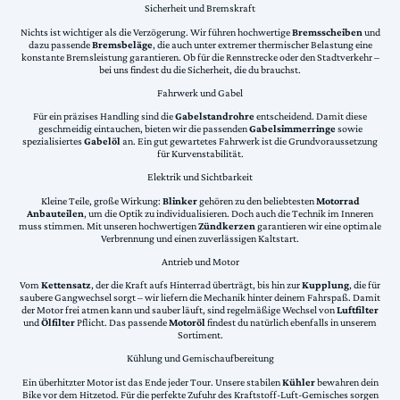
Sicherheit und Bremskraft
Nichts ist wichtiger als die Verzögerung. Wir führen hochwertige
Bremsscheiben
und
dazu passende
Bremsbeläge
, die auch unter extremer thermischer Belastung eine
konstante Bremsleistung garantieren. Ob für die Rennstrecke oder den Stadtverkehr –
bei uns findest du die Sicherheit, die du brauchst.
Fahrwerk und Gabel
Für ein präzises Handling sind die
Gabelstandrohre
entscheidend. Damit diese
geschmeidig eintauchen, bieten wir die passenden
Gabelsimmerringe
sowie
spezialisiertes
Gabelöl
an. Ein gut gewartetes Fahrwerk ist die Grundvoraussetzung
für Kurvenstabilität.
Elektrik und Sichtbarkeit
Kleine Teile, große Wirkung:
Blinker
gehören zu den beliebtesten
Motorrad
Anbauteilen
, um die Optik zu individualisieren. Doch auch die Technik im Inneren
muss stimmen. Mit unseren hochwertigen
Zündkerzen
garantieren wir eine optimale
Verbrennung und einen zuverlässigen Kaltstart.
Antrieb und Motor
Vom
Kettensatz
, der die Kraft aufs Hinterrad überträgt, bis hin zur
Kupplung
, die für
saubere Gangwechsel sorgt – wir liefern die Mechanik hinter deinem Fahrspaß. Damit
der Motor frei atmen kann und sauber läuft, sind regelmäßige Wechsel von
Luftfilter
und
Ölfilter
Pflicht. Das passende
Motoröl
findest du natürlich ebenfalls in unserem
Sortiment.
Kühlung und Gemischaufbereitung
Ein überhitzter Motor ist das Ende jeder Tour. Unsere stabilen
Kühler
bewahren dein
Bike vor dem Hitzetod. Für die perfekte Zufuhr des Kraftstoff-Luft-Gemisches sorgen