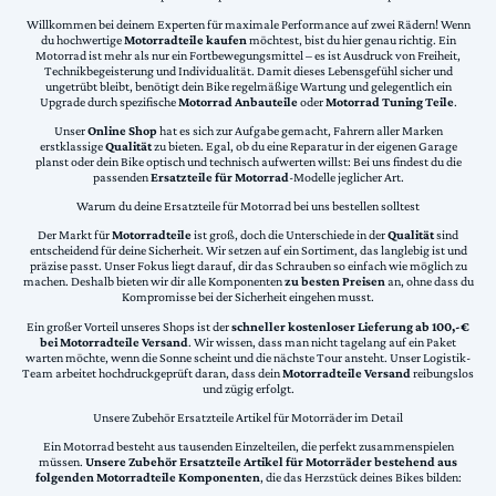
Willkommen bei deinem Experten für maximale Performance auf zwei Rädern! Wenn
du hochwertige
Motorradteile kaufen
möchtest, bist du hier genau richtig. Ein
Motorrad ist mehr als nur ein Fortbewegungsmittel – es ist Ausdruck von Freiheit,
Technikbegeisterung und Individualität. Damit dieses Lebensgefühl sicher und
ungetrübt bleibt, benötigt dein Bike regelmäßige Wartung und gelegentlich ein
Upgrade durch spezifische
Motorrad Anbauteile
oder
Motorrad Tuning Teile
.
Unser
Online Shop
hat es sich zur Aufgabe gemacht, Fahrern aller Marken
erstklassige
Qualität
zu bieten. Egal, ob du eine Reparatur in der eigenen Garage
planst oder dein Bike optisch und technisch aufwerten willst: Bei uns findest du die
passenden
Ersatzteile für Motorrad
-Modelle jeglicher Art.
Warum du deine Ersatzteile für Motorrad bei uns bestellen solltest
Der Markt für
Motorradteile
ist groß, doch die Unterschiede in der
Qualität
sind
entscheidend für deine Sicherheit. Wir setzen auf ein Sortiment, das langlebig ist und
präzise passt. Unser Fokus liegt darauf, dir das Schrauben so einfach wie möglich zu
machen. Deshalb bieten wir dir alle Komponenten
zu besten Preisen
an, ohne dass du
Kompromisse bei der Sicherheit eingehen musst.
Ein großer Vorteil unseres Shops ist der
schneller kostenloser Lieferung ab 100,-€
bei Motorradteile Versand
. Wir wissen, dass man nicht tagelang auf ein Paket
warten möchte, wenn die Sonne scheint und die nächste Tour ansteht. Unser Logistik-
Team arbeitet hochdruckgeprüft daran, dass dein
Motorradteile Versand
reibungslos
und zügig erfolgt.
Unsere Zubehör Ersatzteile Artikel für Motorräder im Detail
Ein Motorrad besteht aus tausenden Einzelteilen, die perfekt zusammenspielen
müssen.
Unsere Zubehör Ersatzteile Artikel für Motorräder bestehend aus
folgenden Motorradteile Komponenten
, die das Herzstück deines Bikes bilden: