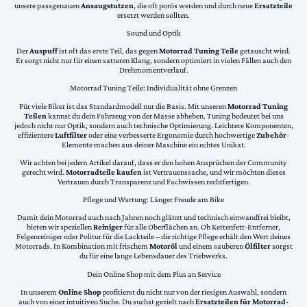
unsere passgenauen
Ansaugstutzen
, die oft porös werden und durch neue
Ersatzteile
ersetzt werden sollten.
Sound und Optik
Der
Auspuff
ist oft das erste Teil, das gegen
Motorrad Tuning Teile
getauscht wird.
Er sorgt nicht nur für einen satteren Klang, sondern optimiert in vielen Fällen auch den
Drehmomentverlauf.
Motorrad Tuning Teile: Individualität ohne Grenzen
Für viele Biker ist das Standardmodell nur die Basis. Mit unseren
Motorrad Tuning
Teilen
kannst du dein Fahrzeug von der Masse abheben. Tuning bedeutet bei uns
jedoch nicht nur Optik, sondern auch technische Optimierung. Leichtere Komponenten,
effizientere
Luftfilter
oder eine verbesserte Ergonomie durch hochwertige
Zubehör
-
Elemente machen aus deiner Maschine ein echtes Unikat.
Wir achten bei jedem Artikel darauf, dass er den hohen Ansprüchen der Community
gerecht wird.
Motorradteile kaufen
ist Vertrauenssache, und wir möchten dieses
Vertrauen durch Transparenz und Fachwissen rechtfertigen.
Pflege und Wartung: Länger Freude am Bike
Damit dein Motorrad auch nach Jahren noch glänzt und technisch einwandfrei bleibt,
bieten wir speziellen
Reiniger
für alle Oberflächen an. Ob Kettenfett-Entferner,
Felgenreiniger oder Politur für die Lackteile – die richtige Pflege erhält den Wert deines
Motorrads. In Kombination mit frischem
Motoröl
und einem sauberen
Ölfilter
sorgst
du für eine lange Lebensdauer des Triebwerks.
Dein Online Shop mit dem Plus an Service
In unserem
Online Shop
profitierst du nicht nur von der riesigen Auswahl, sondern
auch von einer intuitiven Suche. Du suchst gezielt nach
Ersatzteilen für Motorrad
-