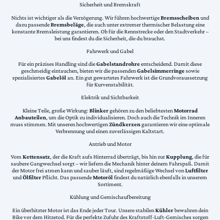
Sicherheit und Bremskraft
Nichts ist wichtiger als die Verzögerung. Wir führen hochwertige
Bremsscheiben
und
dazu passende
Bremsbeläge
, die auch unter extremer thermischer Belastung eine
konstante Bremsleistung garantieren. Ob für die Rennstrecke oder den Stadtverkehr –
bei uns findest du die Sicherheit, die du brauchst.
Fahrwerk und Gabel
Für ein präzises Handling sind die
Gabelstandrohre
entscheidend. Damit diese
geschmeidig eintauchen, bieten wir die passenden
Gabelsimmerringe
sowie
spezialisiertes
Gabelöl
an. Ein gut gewartetes Fahrwerk ist die Grundvoraussetzung
für Kurvenstabilität.
Elektrik und Sichtbarkeit
Kleine Teile, große Wirkung:
Blinker
gehören zu den beliebtesten
Motorrad
Anbauteilen
, um die Optik zu individualisieren. Doch auch die Technik im Inneren
muss stimmen. Mit unseren hochwertigen
Zündkerzen
garantieren wir eine optimale
Verbrennung und einen zuverlässigen Kaltstart.
Antrieb und Motor
Vom
Kettensatz
, der die Kraft aufs Hinterrad überträgt, bis hin zur
Kupplung
, die für
saubere Gangwechsel sorgt – wir liefern die Mechanik hinter deinem Fahrspaß. Damit
der Motor frei atmen kann und sauber läuft, sind regelmäßige Wechsel von
Luftfilter
und
Ölfilter
Pflicht. Das passende
Motoröl
findest du natürlich ebenfalls in unserem
Sortiment.
Kühlung und Gemischaufbereitung
Ein überhitzter Motor ist das Ende jeder Tour. Unsere stabilen
Kühler
bewahren dein
Bike vor dem Hitzetod. Für die perfekte Zufuhr des Kraftstoff-Luft-Gemisches sorgen