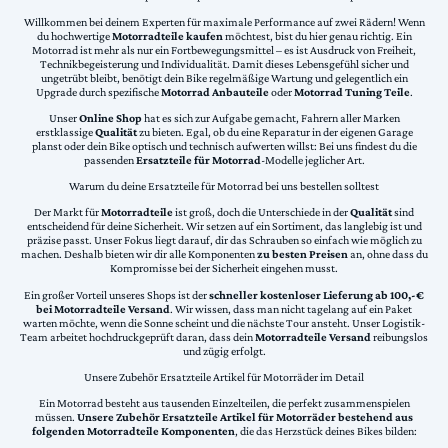
Willkommen bei deinem Experten für maximale Performance auf zwei Rädern! Wenn
du hochwertige
Motorradteile kaufen
möchtest, bist du hier genau richtig. Ein
Motorrad ist mehr als nur ein Fortbewegungsmittel – es ist Ausdruck von Freiheit,
Technikbegeisterung und Individualität. Damit dieses Lebensgefühl sicher und
ungetrübt bleibt, benötigt dein Bike regelmäßige Wartung und gelegentlich ein
Upgrade durch spezifische
Motorrad Anbauteile
oder
Motorrad Tuning Teile
.
Unser
Online Shop
hat es sich zur Aufgabe gemacht, Fahrern aller Marken
erstklassige
Qualität
zu bieten. Egal, ob du eine Reparatur in der eigenen Garage
planst oder dein Bike optisch und technisch aufwerten willst: Bei uns findest du die
passenden
Ersatzteile für Motorrad
-Modelle jeglicher Art.
Warum du deine Ersatzteile für Motorrad bei uns bestellen solltest
Der Markt für
Motorradteile
ist groß, doch die Unterschiede in der
Qualität
sind
entscheidend für deine Sicherheit. Wir setzen auf ein Sortiment, das langlebig ist und
präzise passt. Unser Fokus liegt darauf, dir das Schrauben so einfach wie möglich zu
machen. Deshalb bieten wir dir alle Komponenten
zu besten Preisen
an, ohne dass du
Kompromisse bei der Sicherheit eingehen musst.
Ein großer Vorteil unseres Shops ist der
schneller kostenloser Lieferung ab 100,-€
bei Motorradteile Versand
. Wir wissen, dass man nicht tagelang auf ein Paket
warten möchte, wenn die Sonne scheint und die nächste Tour ansteht. Unser Logistik-
Team arbeitet hochdruckgeprüft daran, dass dein
Motorradteile Versand
reibungslos
und zügig erfolgt.
Unsere Zubehör Ersatzteile Artikel für Motorräder im Detail
Ein Motorrad besteht aus tausenden Einzelteilen, die perfekt zusammenspielen
müssen.
Unsere Zubehör Ersatzteile Artikel für Motorräder bestehend aus
folgenden Motorradteile Komponenten
, die das Herzstück deines Bikes bilden: