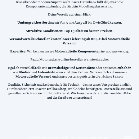
Klassiker oder moderne Superbikes? Unsere Datenbank hilft dir, exakt die
Komponenten zu finden, die für dein Modell zugelassen sind.
Deine Vorteile auf einen Blick:
Umfangreiches Sortiment:
Von A wie
Auspuff
bis Z wie
Zündkerzen
.
Attraktive Konditionen:
Top-Qualität
zu besten Preisen
.
Versandvorteil:
Schneller kostenloser Lieferung ab 100,-€ bei Motorradteile
Versand
.
Expertise:
Wir kennen unsere
Motorradteile Komponenten
in- und auswendig.
Fazit: Motorradteile online bestellen war nie einfacher
Egal ob Verschleißteile wie
Bremsbeläge
und
Kettensätze
oder optisches
Zubehör
wie
Blinker
und
Anbauteile
– wir sind dein Partner. Verlasse dich auf unseren
Motorradteile Versand
und starte bestens gerüstet in die nächste Saison.
Qualität, Sicherheit und Leidenschaft für Technik – das ist unser Versprechen an dich.
Durchstöbere jetzt unseren
Online Shop
, wähle deine benötigten
Ersatzteile
aus und
genieße das Schrauben mit Profi-Material. Wir freuen uns darauf, dich und dein Bike
auf der Straße zu unterstützen!
©Urheberrecht. Alle Rechte vorbehalten.