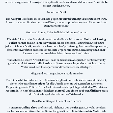
unsere passgenauen
Ansaugstutzen
, die oft porös werden und durch neue
Ersatzteile
ersetzt werden sollten.
Sound und Optik
Der
Auspuff
ist oft das erste Teil, das gegen
Motorrad Tuning Teile
getauscht wird.
Er sorgt nicht nur für einen satteren Klang, sondern optimiert in vielen Fällen auch den
Drehmomentverlauf.
Motorrad Tuning Teile: Individualität ohne Grenzen
Für viele Biker ist das Standardmodell nur die Basis. Mit unseren
Motorrad Tuning
Teilen
kannst du dein Fahrzeug von der Masse abheben. Tuning bedeutet bei uns
jedoch nicht nur Optik, sondern auch technische Optimierung. Leichtere Komponenten,
effizientere
Luftfilter
oder eine verbesserte Ergonomie durch hochwertige
Zubehör
-
Elemente machen aus deiner Maschine ein echtes Unikat.
Wir achten bei jedem Artikel darauf, dass er den hohen Ansprüchen der Community
gerecht wird.
Motorradteile kaufen
ist Vertrauenssache, und wir möchten dieses
Vertrauen durch Transparenz und Fachwissen rechtfertigen.
Pflege und Wartung: Länger Freude am Bike
Damit dein Motorrad auch nach Jahren noch glänzt und technisch einwandfrei bleibt,
bieten wir speziellen
Reiniger
für alle Oberflächen an. Ob Kettenfett-Entferner,
Felgenreiniger oder Politur für die Lackteile – die richtige Pflege erhält den Wert deines
Motorrads. In Kombination mit frischem
Motoröl
und einem sauberen
Ölfilter
sorgst
du für eine lange Lebensdauer des Triebwerks.
Dein Online Shop mit dem Plus an Service
In unserem
Online Shop
profitierst du nicht nur von der riesigen Auswahl, sondern
auch von einer intuitiven Suche. Du suchst gezielt nach
Ersatzteilen für Motorrad
-