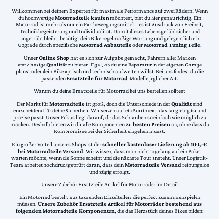
Willkommen bei deinem Experten für maximale Performance auf zwei Rädern! Wenn
du hochwertige
Motorradteile kaufen
möchtest, bist du hier genau richtig. Ein
Motorrad ist mehr als nur ein Fortbewegungsmittel – es ist Ausdruck von Freiheit,
Technikbegeisterung und Individualität. Damit dieses Lebensgefühl sicher und
ungetrübt bleibt, benötigt dein Bike regelmäßige Wartung und gelegentlich ein
Upgrade durch spezifische
Motorrad Anbauteile
oder
Motorrad Tuning Teile
.
Unser
Online Shop
hat es sich zur Aufgabe gemacht, Fahrern aller Marken
erstklassige
Qualität
zu bieten. Egal, ob du eine Reparatur in der eigenen Garage
planst oder dein Bike optisch und technisch aufwerten willst: Bei uns findest du die
passenden
Ersatzteile für Motorrad
-Modelle jeglicher Art.
Warum du deine Ersatzteile für Motorrad bei uns bestellen solltest
Der Markt für
Motorradteile
ist groß, doch die Unterschiede in der
Qualität
sind
entscheidend für deine Sicherheit. Wir setzen auf ein Sortiment, das langlebig ist und
präzise passt. Unser Fokus liegt darauf, dir das Schrauben so einfach wie möglich zu
machen. Deshalb bieten wir dir alle Komponenten
zu besten Preisen
an, ohne dass du
Kompromisse bei der Sicherheit eingehen musst.
Ein großer Vorteil unseres Shops ist der
schneller kostenloser Lieferung ab 100,-€
bei Motorradteile Versand
. Wir wissen, dass man nicht tagelang auf ein Paket
warten möchte, wenn die Sonne scheint und die nächste Tour ansteht. Unser Logistik-
Team arbeitet hochdruckgeprüft daran, dass dein
Motorradteile Versand
reibungslos
und zügig erfolgt.
Unsere Zubehör Ersatzteile Artikel für Motorräder im Detail
Ein Motorrad besteht aus tausenden Einzelteilen, die perfekt zusammenspielen
müssen.
Unsere Zubehör Ersatzteile Artikel für Motorräder bestehend aus
folgenden Motorradteile Komponenten
, die das Herzstück deines Bikes bilden: