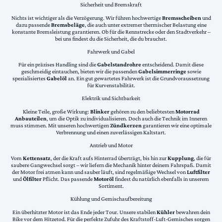
Sicherheit und Bremskraft
Nichts ist wichtiger als die Verzögerung. Wir führen hochwertige
Bremsscheiben
und
dazu passende
Bremsbeläge
, die auch unter extremer thermischer Belastung eine
konstante Bremsleistung garantieren. Ob für die Rennstrecke oder den Stadtverkehr –
bei uns findest du die Sicherheit, die du brauchst.
Fahrwerk und Gabel
Für ein präzises Handling sind die
Gabelstandrohre
entscheidend. Damit diese
geschmeidig eintauchen, bieten wir die passenden
Gabelsimmerringe
sowie
spezialisiertes
Gabelöl
an. Ein gut gewartetes Fahrwerk ist die Grundvoraussetzung
für Kurvenstabilität.
Elektrik und Sichtbarkeit
Kleine Teile, große Wirkung:
Blinker
gehören zu den beliebtesten
Motorrad
Anbauteilen
, um die Optik zu individualisieren. Doch auch die Technik im Inneren
muss stimmen. Mit unseren hochwertigen
Zündkerzen
garantieren wir eine optimale
Verbrennung und einen zuverlässigen Kaltstart.
Antrieb und Motor
Vom
Kettensatz
, der die Kraft aufs Hinterrad überträgt, bis hin zur
Kupplung
, die für
saubere Gangwechsel sorgt – wir liefern die Mechanik hinter deinem Fahrspaß. Damit
der Motor frei atmen kann und sauber läuft, sind regelmäßige Wechsel von
Luftfilter
und
Ölfilter
Pflicht. Das passende
Motoröl
findest du natürlich ebenfalls in unserem
Sortiment.
Kühlung und Gemischaufbereitung
Ein überhitzter Motor ist das Ende jeder Tour. Unsere stabilen
Kühler
bewahren dein
Bike vor dem Hitzetod. Für die perfekte Zufuhr des Kraftstoff-Luft-Gemisches sorgen