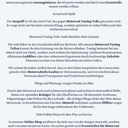
unsere passgenauen
Ansaugstutzen
, die oft porös werden und durch neue
Ersatzteile
ersetzt werden sollten.
Sound und Optik
Der
Auspuff
ist oft das erste Teil, das gegen
Motorrad Tuning Teile
getauscht wird.
Er sorgt nicht nur für einen satteren Klang, sondern optimiert in vielen Fällen auch den
Drehmomentverlauf.
Motorrad Tuning Teile: Individualität ohne Grenzen
Für viele Biker ist das Standardmodell nur die Basis. Mit unseren
Motorrad Tuning
Teilen
kannst du dein Fahrzeug von der Masse abheben. Tuning bedeutet bei uns
jedoch nicht nur Optik, sondern auch technische Optimierung. Leichtere Komponenten,
effizientere
Luftfilter
oder eine verbesserte Ergonomie durch hochwertige
Zubehör
-
Elemente machen aus deiner Maschine ein echtes Unikat.
Wir achten bei jedem Artikel darauf, dass er den hohen Ansprüchen der Community
gerecht wird.
Motorradteile kaufen
ist Vertrauenssache, und wir möchten dieses
Vertrauen durch Transparenz und Fachwissen rechtfertigen.
Pflege und Wartung: Länger Freude am Bike
Damit dein Motorrad auch nach Jahren noch glänzt und technisch einwandfrei bleibt,
bieten wir speziellen
Reiniger
für alle Oberflächen an. Ob Kettenfett-Entferner,
Felgenreiniger oder Politur für die Lackteile – die richtige Pflege erhält den Wert deines
Motorrads. In Kombination mit frischem
Motoröl
und einem sauberen
Ölfilter
sorgst
du für eine lange Lebensdauer des Triebwerks.
Dein Online Shop mit dem Plus an Service
In unserem
Online Shop
profitierst du nicht nur von der riesigen Auswahl, sondern
auch von einer intuitiven Suche. Du suchst gezielt nach
Ersatzteilen für Motorrad
-