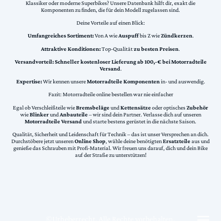
Klassiker oder moderne Superbikes? Unsere Datenbank hilft dir, exakt die
Komponenten zu finden, die für dein Modell zugelassen sind.
Deine Vorteile auf einen Blick:
Umfangreiches Sortiment:
Von A wie
Auspuff
bis Z wie
Zündkerzen
.
Attraktive Konditionen:
Top-Qualität
zu besten Preisen
.
Versandvorteil:
Schneller kostenloser Lieferung ab 100,-€ bei Motorradteile
Versand
.
Expertise:
Wir kennen unsere
Motorradteile Komponenten
in- und auswendig.
Fazit: Motorradteile online bestellen war nie einfacher
Egal ob Verschleißteile wie
Bremsbeläge
und
Kettensätze
oder optisches
Zubehör
wie
Blinker
und
Anbauteile
– wir sind dein Partner. Verlasse dich auf unseren
Motorradteile Versand
und starte bestens gerüstet in die nächste Saison.
Qualität, Sicherheit und Leidenschaft für Technik – das ist unser Versprechen an dich.
Durchstöbere jetzt unseren
Online Shop
, wähle deine benötigten
Ersatzteile
aus und
genieße das Schrauben mit Profi-Material. Wir freuen uns darauf, dich und dein Bike
auf der Straße zu unterstützen!
©Urheberrecht. Alle Rechte vorbehalten.