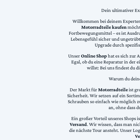
Dein ultimativer E
Willkommen bei deinem Experten
Motorradteile kaufen
möchte
Fortbewegungsmittel – es ist Ausdru
Lebensgefühl sicher und ungetrübt
Upgrade durch spezifi
Unser
Online Shop
hat es sich zur 
Egal, ob du eine Reparatur in der 
willst: Bei uns findest du 
Warum du deine 
Der Markt für
Motorradteile
ist gr
Sicherheit. Wir setzen auf ein Sortime
Schrauben so einfach wie möglich z
an, ohne dass d
Ein großer Vorteil unseres Shops i
Versand
. Wir wissen, dass man ni
die nächste Tour ansteht. Unser Lo
Ve