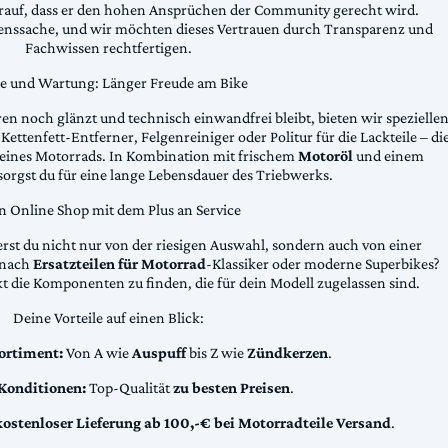
arauf, dass er den hohen Ansprüchen der Community gerecht wird.
uenssache, und wir möchten dieses Vertrauen durch Transparenz und
Fachwissen rechtfertigen.
ge und Wartung: Länger Freude am Bike
n noch glänzt und technisch einwandfrei bleibt, bieten wir spezielle
Kettenfett-Entferner, Felgenreiniger oder Politur für die Lackteile – di
 deines Motorrads. In Kombination mit frischem
Motoröl
und einem
sorgst du für eine lange Lebensdauer des Triebwerks.
n Online Shop mit dem Plus an Service
erst du nicht nur von der riesigen Auswahl, sondern auch von einer
t nach
Ersatzteilen für Motorrad
-Klassiker oder moderne Superbikes?
kt die Komponenten zu finden, die für dein Modell zugelassen sind.
Deine Vorteile auf einen Blick:
ortiment:
Von A wie
Auspuff
bis Z wie
Zündkerzen
.
 Konditionen:
Top-Qualität
zu besten Preisen
.
kostenloser Lieferung ab 100,-€ bei Motorradteile Versand
.