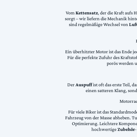
Vom
Kettensatz
, der die Kraft aufs 
sorgt – wir liefern die Mechanik hin
sind regelmäßige Wechsel von
Luft
Ein überhitzter Motor ist das Ende je
Für die perfekte Zufuhr des Krafts
porös werden 
Der
Auspuff
ist oft das erste Teil, 
einen satteren Klang, son
Motorrad
Für viele Biker ist das Standardmode
Fahrzeug von der Masse abheben. Tun
Optimierung. Leichtere Komponen
hochwertige
Zubehör
-