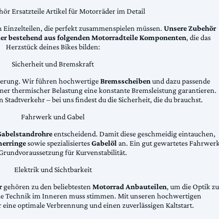
ör Ersatzteile Artikel für Motorräder im Detail
n Einzelteilen, die perfekt zusammenspielen müssen.
Unsere Zubehör
äder bestehend aus folgenden Motorradteile Komponenten
, die das
Herzstück deines Bikes bilden:
Sicherheit und Bremskraft
zögerung. Wir führen hochwertige
Bremsscheiben
und dazu passende
emer thermischer Belastung eine konstante Bremsleistung garantieren.
 Stadtverkehr – bei uns findest du die Sicherheit, die du brauchst.
Fahrwerk und Gabel
Gabelstandrohre
entscheidend. Damit diese geschmeidig eintauchen,
erringe
sowie spezialisiertes
Gabelöl
an. Ein gut gewartetes Fahrwer
e Grundvoraussetzung für Kurvenstabilität.
Elektrik und Sichtbarkeit
r
gehören zu den beliebtesten
Motorrad Anbauteilen
, um die Optik zu
die Technik im Inneren muss stimmen. Mit unseren hochwertigen
 eine optimale Verbrennung und einen zuverlässigen Kaltstart.