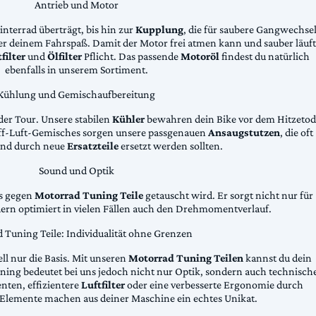
Antrieb und Motor
Hinterrad überträgt, bis hin zur
Kupplung
, die für saubere Gangwechse
ter deinem Fahrspaß. Damit der Motor frei atmen kann und sauber läuft
filter
und
Ölfilter
Pflicht. Das passende
Motoröl
findest du natürlich
ebenfalls in unserem Sortiment.
Kühlung und Gemischaufbereitung
der Tour. Unsere stabilen
Kühler
bewahren dein Bike vor dem Hitzetod
toff-Luft-Gemisches sorgen unsere passgenauen
Ansaugstutzen
, die oft
und durch neue
Ersatzteile
ersetzt werden sollten.
Sound und Optik
das gegen
Motorrad Tuning Teile
getauscht wird. Er sorgt nicht nur für
dern optimiert in vielen Fällen auch den Drehmomentverlauf.
 Tuning Teile: Individualität ohne Grenzen
ll nur die Basis. Mit unseren
Motorrad Tuning Teilen
kannst du dein
ing bedeutet bei uns jedoch nicht nur Optik, sondern auch technisch
ten, effizientere
Luftfilter
oder eine verbesserte Ergonomie durch
Elemente machen aus deiner Maschine ein echtes Unikat.