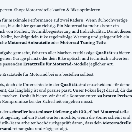
xperten-Shop: Motorradteile kaufen & Bike optimieren
 für maximale Performance auf zwei Rädern! Wenn du hochwertige
st, bist du hier genau richtig. Ein Motorrad ist mehr als nur ein
ck von Freiheit, Technikbegeisterung und Individualität. Damit dieses
 bleibt, benötigt dein Bike regelmäßige Wartung und gelegentlich ein
sche
Motorrad Anbauteile
oder
Motorrad Tuning Teile
.
Aufgabe gemacht, Fahrern aller Marken erstklassige
Qualität
zu bieten.
eigenen Garage planst oder dein Bike optisch und technisch aufwerten
die passenden
Ersatzteile für Motorrad
-Modelle jeglicher Art.
Ersatzteile für Motorrad bei uns bestellen solltest
oß, doch die Unterschiede in der
Qualität
sind entscheidend für deine
nt, das langlebig ist und präzise passt. Unser Fokus liegt darauf, dir da
u machen. Deshalb bieten wir dir alle Komponenten
zu besten Preisen
u Kompromisse bei der Sicherheit eingehen musst.
st der
schneller kostenloser Lieferung ab 100,-€ bei Motorradteile
cht tagelang auf ein Paket warten möchte, wenn die Sonne scheint und
gistik-Team arbeitet hochdruckgeprüft daran, dass dein
Motorradteile
rsand
reibungslos und zügig erfolgt.