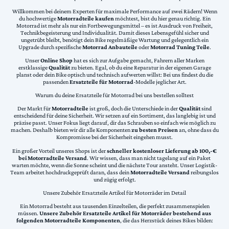
Willkommen bei deinem Experten für maximale Performance auf zwei Rädern! Wenn
du hochwertige
Motorradteile kaufen
möchtest, bist du hier genau richtig. Ein
Motorrad ist mehr als nur ein Fortbewegungsmittel – es ist Ausdruck von Freiheit,
Technikbegeisterung und Individualität. Damit dieses Lebensgefühl sicher und
ungetrübt bleibt, benötigt dein Bike regelmäßige Wartung und gelegentlich ein
Upgrade durch spezifische
Motorrad Anbauteile
oder
Motorrad Tuning Teile
.
Unser
Online Shop
hat es sich zur Aufgabe gemacht, Fahrern aller Marken
erstklassige
Qualität
zu bieten. Egal, ob du eine Reparatur in der eigenen Garage
planst oder dein Bike optisch und technisch aufwerten willst: Bei uns findest du die
passenden
Ersatzteile für Motorrad
-Modelle jeglicher Art.
Warum du deine Ersatzteile für Motorrad bei uns bestellen solltest
Der Markt für
Motorradteile
ist groß, doch die Unterschiede in der
Qualität
sind
entscheidend für deine Sicherheit. Wir setzen auf ein Sortiment, das langlebig ist und
präzise passt. Unser Fokus liegt darauf, dir das Schrauben so einfach wie möglich zu
machen. Deshalb bieten wir dir alle Komponenten
zu besten Preisen
an, ohne dass du
Kompromisse bei der Sicherheit eingehen musst.
Ein großer Vorteil unseres Shops ist der
schneller kostenloser Lieferung ab 100,-€
bei Motorradteile Versand
. Wir wissen, dass man nicht tagelang auf ein Paket
warten möchte, wenn die Sonne scheint und die nächste Tour ansteht. Unser Logistik-
Team arbeitet hochdruckgeprüft daran, dass dein
Motorradteile Versand
reibungslos
und zügig erfolgt.
Unsere Zubehör Ersatzteile Artikel für Motorräder im Detail
Ein Motorrad besteht aus tausenden Einzelteilen, die perfekt zusammenspielen
müssen.
Unsere Zubehör Ersatzteile Artikel für Motorräder bestehend aus
folgenden Motorradteile Komponenten
, die das Herzstück deines Bikes bilden: