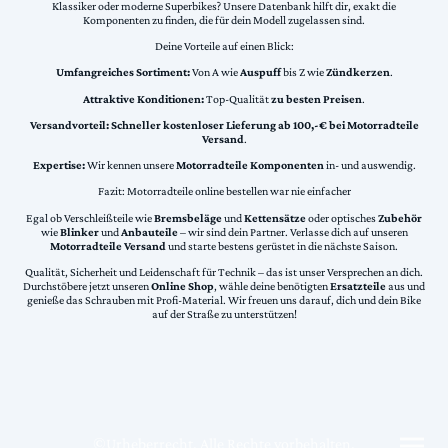
Klassiker oder moderne Superbikes? Unsere Datenbank hilft dir, exakt die
Komponenten zu finden, die für dein Modell zugelassen sind.
Deine Vorteile auf einen Blick:
Umfangreiches Sortiment:
Von A wie
Auspuff
bis Z wie
Zündkerzen
.
Attraktive Konditionen:
Top-Qualität
zu besten Preisen
.
Versandvorteil:
Schneller kostenloser Lieferung ab 100,-€ bei Motorradteile
Versand
.
Expertise:
Wir kennen unsere
Motorradteile Komponenten
in- und auswendig.
Fazit: Motorradteile online bestellen war nie einfacher
Egal ob Verschleißteile wie
Bremsbeläge
und
Kettensätze
oder optisches
Zubehör
wie
Blinker
und
Anbauteile
– wir sind dein Partner. Verlasse dich auf unseren
Motorradteile Versand
und starte bestens gerüstet in die nächste Saison.
Qualität, Sicherheit und Leidenschaft für Technik – das ist unser Versprechen an dich.
Durchstöbere jetzt unseren
Online Shop
, wähle deine benötigten
Ersatzteile
aus und
genieße das Schrauben mit Profi-Material. Wir freuen uns darauf, dich und dein Bike
auf der Straße zu unterstützen!
©Urheberrecht. Alle Rechte vorbehalten.