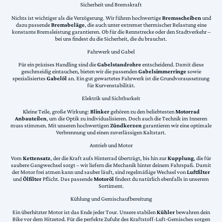
Sicherheit und Bremskraft
Nichts ist wichtiger als die Verzögerung. Wir führen hochwertige
Bremsscheiben
und
dazu passende
Bremsbeläge
, die auch unter extremer thermischer Belastung eine
konstante Bremsleistung garantieren. Ob für die Rennstrecke oder den Stadtverkehr –
bei uns findest du die Sicherheit, die du brauchst.
Fahrwerk und Gabel
Für ein präzises Handling sind die
Gabelstandrohre
entscheidend. Damit diese
geschmeidig eintauchen, bieten wir die passenden
Gabelsimmerringe
sowie
spezialisiertes
Gabelöl
an. Ein gut gewartetes Fahrwerk ist die Grundvoraussetzung
für Kurvenstabilität.
Elektrik und Sichtbarkeit
Kleine Teile, große Wirkung:
Blinker
gehören zu den beliebtesten
Motorrad
Anbauteilen
, um die Optik zu individualisieren. Doch auch die Technik im Inneren
muss stimmen. Mit unseren hochwertigen
Zündkerzen
garantieren wir eine optimale
Verbrennung und einen zuverlässigen Kaltstart.
Antrieb und Motor
Vom
Kettensatz
, der die Kraft aufs Hinterrad überträgt, bis hin zur
Kupplung
, die für
saubere Gangwechsel sorgt – wir liefern die Mechanik hinter deinem Fahrspaß. Damit
der Motor frei atmen kann und sauber läuft, sind regelmäßige Wechsel von
Luftfilter
und
Ölfilter
Pflicht. Das passende
Motoröl
findest du natürlich ebenfalls in unserem
Sortiment.
Kühlung und Gemischaufbereitung
Ein überhitzter Motor ist das Ende jeder Tour. Unsere stabilen
Kühler
bewahren dein
Bike vor dem Hitzetod. Für die perfekte Zufuhr des Kraftstoff-Luft-Gemisches sorgen