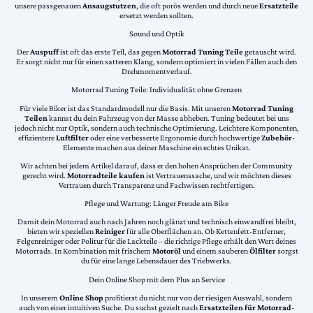
unsere passgenauen
Ansaugstutzen
, die oft porös werden und durch neue
Ersatzteile
ersetzt werden sollten.
Sound und Optik
Der
Auspuff
ist oft das erste Teil, das gegen
Motorrad Tuning Teile
getauscht wird.
Er sorgt nicht nur für einen satteren Klang, sondern optimiert in vielen Fällen auch den
Drehmomentverlauf.
Motorrad Tuning Teile: Individualität ohne Grenzen
Für viele Biker ist das Standardmodell nur die Basis. Mit unseren
Motorrad Tuning
Teilen
kannst du dein Fahrzeug von der Masse abheben. Tuning bedeutet bei uns
jedoch nicht nur Optik, sondern auch technische Optimierung. Leichtere Komponenten,
effizientere
Luftfilter
oder eine verbesserte Ergonomie durch hochwertige
Zubehör
-
Elemente machen aus deiner Maschine ein echtes Unikat.
Wir achten bei jedem Artikel darauf, dass er den hohen Ansprüchen der Community
gerecht wird.
Motorradteile kaufen
ist Vertrauenssache, und wir möchten dieses
Vertrauen durch Transparenz und Fachwissen rechtfertigen.
Pflege und Wartung: Länger Freude am Bike
Damit dein Motorrad auch nach Jahren noch glänzt und technisch einwandfrei bleibt,
bieten wir speziellen
Reiniger
für alle Oberflächen an. Ob Kettenfett-Entferner,
Felgenreiniger oder Politur für die Lackteile – die richtige Pflege erhält den Wert deines
Motorrads. In Kombination mit frischem
Motoröl
und einem sauberen
Ölfilter
sorgst
du für eine lange Lebensdauer des Triebwerks.
Dein Online Shop mit dem Plus an Service
In unserem
Online Shop
profitierst du nicht nur von der riesigen Auswahl, sondern
auch von einer intuitiven Suche. Du suchst gezielt nach
Ersatzteilen für Motorrad
-