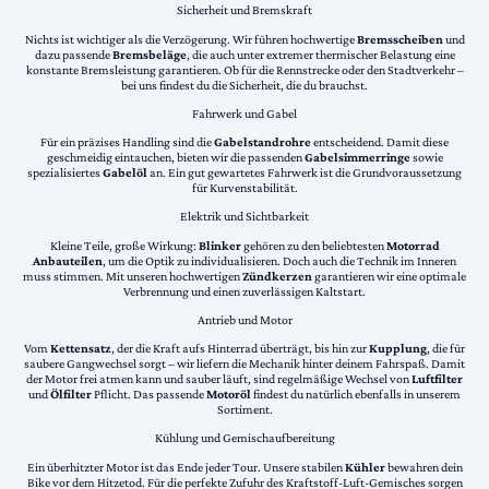
Sicherheit und Bremskraft
Nichts ist wichtiger als die Verzögerung. Wir führen hochwertige
Bremsscheiben
und
dazu passende
Bremsbeläge
, die auch unter extremer thermischer Belastung eine
konstante Bremsleistung garantieren. Ob für die Rennstrecke oder den Stadtverkehr –
bei uns findest du die Sicherheit, die du brauchst.
Fahrwerk und Gabel
Für ein präzises Handling sind die
Gabelstandrohre
entscheidend. Damit diese
geschmeidig eintauchen, bieten wir die passenden
Gabelsimmerringe
sowie
spezialisiertes
Gabelöl
an. Ein gut gewartetes Fahrwerk ist die Grundvoraussetzung
für Kurvenstabilität.
Elektrik und Sichtbarkeit
Kleine Teile, große Wirkung:
Blinker
gehören zu den beliebtesten
Motorrad
Anbauteilen
, um die Optik zu individualisieren. Doch auch die Technik im Inneren
muss stimmen. Mit unseren hochwertigen
Zündkerzen
garantieren wir eine optimale
Verbrennung und einen zuverlässigen Kaltstart.
Antrieb und Motor
Vom
Kettensatz
, der die Kraft aufs Hinterrad überträgt, bis hin zur
Kupplung
, die für
saubere Gangwechsel sorgt – wir liefern die Mechanik hinter deinem Fahrspaß. Damit
der Motor frei atmen kann und sauber läuft, sind regelmäßige Wechsel von
Luftfilter
und
Ölfilter
Pflicht. Das passende
Motoröl
findest du natürlich ebenfalls in unserem
Sortiment.
Kühlung und Gemischaufbereitung
Ein überhitzter Motor ist das Ende jeder Tour. Unsere stabilen
Kühler
bewahren dein
Bike vor dem Hitzetod. Für die perfekte Zufuhr des Kraftstoff-Luft-Gemisches sorgen