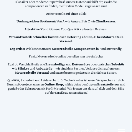
Klassiker oder moderne Superbikes? Unsere Datenbank hilft dir, exakt die
Komponenten zu finden, die für dein Modell zugelassen sind.
Deine Vorteile auf einen Blick:
Umfangreiches Sortiment:
Von A wie
Auspuff
bis Z wie
Zündkerzen
.
Attraktive Konditionen:
Top-Qualität
zu besten Preisen
.
Versandvorteil:
Schneller kostenloser Lieferung ab 100,-€ bei Motorradteile
Versand
.
Expertise:
Wir kennen unsere
Motorradteile Komponenten
in- und auswendig.
Fazit: Motorradteile online bestellen war nie einfacher
Egal ob Verschleißteile wie
Bremsbeläge
und
Kettensätze
oder optisches
Zubehör
wie
Blinker
und
Anbauteile
– wir sind dein Partner. Verlasse dich auf unseren
Motorradteile Versand
und starte bestens gerüstet in die nächste Saison.
Qualität, Sicherheit und Leidenschaft für Technik – das ist unser Versprechen an dich.
Durchstöbere jetzt unseren
Online Shop
, wähle deine benötigten
Ersatzteile
aus und
genieße das Schrauben mit Profi-Material. Wir freuen uns darauf, dich und dein Bike
auf der Straße zu unterstützen!
©Urheberrecht. Alle Rechte vorbehalten.