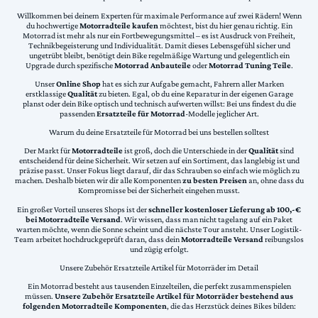
Willkommen bei deinem Experten für maximale Performance auf zwei Rädern! Wenn
du hochwertige
Motorradteile kaufen
möchtest, bist du hier genau richtig. Ein
Motorrad ist mehr als nur ein Fortbewegungsmittel – es ist Ausdruck von Freiheit,
Technikbegeisterung und Individualität. Damit dieses Lebensgefühl sicher und
ungetrübt bleibt, benötigt dein Bike regelmäßige Wartung und gelegentlich ein
Upgrade durch spezifische
Motorrad Anbauteile
oder
Motorrad Tuning Teile
.
Unser
Online Shop
hat es sich zur Aufgabe gemacht, Fahrern aller Marken
erstklassige
Qualität
zu bieten. Egal, ob du eine Reparatur in der eigenen Garage
planst oder dein Bike optisch und technisch aufwerten willst: Bei uns findest du die
passenden
Ersatzteile für Motorrad
-Modelle jeglicher Art.
Warum du deine Ersatzteile für Motorrad bei uns bestellen solltest
Der Markt für
Motorradteile
ist groß, doch die Unterschiede in der
Qualität
sind
entscheidend für deine Sicherheit. Wir setzen auf ein Sortiment, das langlebig ist und
präzise passt. Unser Fokus liegt darauf, dir das Schrauben so einfach wie möglich zu
machen. Deshalb bieten wir dir alle Komponenten
zu besten Preisen
an, ohne dass du
Kompromisse bei der Sicherheit eingehen musst.
Ein großer Vorteil unseres Shops ist der
schneller kostenloser Lieferung ab 100,-€
bei Motorradteile Versand
. Wir wissen, dass man nicht tagelang auf ein Paket
warten möchte, wenn die Sonne scheint und die nächste Tour ansteht. Unser Logistik-
Team arbeitet hochdruckgeprüft daran, dass dein
Motorradteile Versand
reibungslos
und zügig erfolgt.
Unsere Zubehör Ersatzteile Artikel für Motorräder im Detail
Ein Motorrad besteht aus tausenden Einzelteilen, die perfekt zusammenspielen
müssen.
Unsere Zubehör Ersatzteile Artikel für Motorräder bestehend aus
folgenden Motorradteile Komponenten
, die das Herzstück deines Bikes bilden: