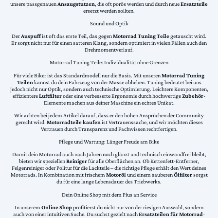
unsere passgenauen
Ansaugstutzen
, die oft porös werden und durch neue
Ersatzteile
ersetzt werden sollten.
Sound und Optik
Der
Auspuff
ist oft das erste Teil, das gegen
Motorrad Tuning Teile
getauscht wird.
Er sorgt nicht nur für einen satteren Klang, sondern optimiert in vielen Fällen auch den
Drehmomentverlauf.
Motorrad Tuning Teile: Individualität ohne Grenzen
Für viele Biker ist das Standardmodell nur die Basis. Mit unseren
Motorrad Tuning
Teilen
kannst du dein Fahrzeug von der Masse abheben. Tuning bedeutet bei uns
jedoch nicht nur Optik, sondern auch technische Optimierung. Leichtere Komponenten,
effizientere
Luftfilter
oder eine verbesserte Ergonomie durch hochwertige
Zubehör
-
Elemente machen aus deiner Maschine ein echtes Unikat.
Wir achten bei jedem Artikel darauf, dass er den hohen Ansprüchen der Community
gerecht wird.
Motorradteile kaufen
ist Vertrauenssache, und wir möchten dieses
Vertrauen durch Transparenz und Fachwissen rechtfertigen.
Pflege und Wartung: Länger Freude am Bike
Damit dein Motorrad auch nach Jahren noch glänzt und technisch einwandfrei bleibt,
bieten wir speziellen
Reiniger
für alle Oberflächen an. Ob Kettenfett-Entferner,
Felgenreiniger oder Politur für die Lackteile – die richtige Pflege erhält den Wert deines
Motorrads. In Kombination mit frischem
Motoröl
und einem sauberen
Ölfilter
sorgst
du für eine lange Lebensdauer des Triebwerks.
Dein Online Shop mit dem Plus an Service
In unserem
Online Shop
profitierst du nicht nur von der riesigen Auswahl, sondern
auch von einer intuitiven Suche. Du suchst gezielt nach
Ersatzteilen für Motorrad
-