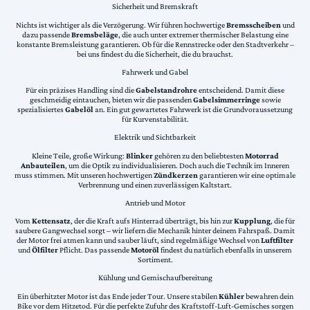
Sicherheit und Bremskraft
Nichts ist wichtiger als die Verzögerung. Wir führen hochwertige
Bremsscheiben
und
dazu passende
Bremsbeläge
, die auch unter extremer thermischer Belastung eine
konstante Bremsleistung garantieren. Ob für die Rennstrecke oder den Stadtverkehr –
bei uns findest du die Sicherheit, die du brauchst.
Fahrwerk und Gabel
Für ein präzises Handling sind die
Gabelstandrohre
entscheidend. Damit diese
geschmeidig eintauchen, bieten wir die passenden
Gabelsimmerringe
sowie
spezialisiertes
Gabelöl
an. Ein gut gewartetes Fahrwerk ist die Grundvoraussetzung
für Kurvenstabilität.
Elektrik und Sichtbarkeit
Kleine Teile, große Wirkung:
Blinker
gehören zu den beliebtesten
Motorrad
Anbauteilen
, um die Optik zu individualisieren. Doch auch die Technik im Inneren
muss stimmen. Mit unseren hochwertigen
Zündkerzen
garantieren wir eine optimale
Verbrennung und einen zuverlässigen Kaltstart.
Antrieb und Motor
Vom
Kettensatz
, der die Kraft aufs Hinterrad überträgt, bis hin zur
Kupplung
, die für
saubere Gangwechsel sorgt – wir liefern die Mechanik hinter deinem Fahrspaß. Damit
der Motor frei atmen kann und sauber läuft, sind regelmäßige Wechsel von
Luftfilter
und
Ölfilter
Pflicht. Das passende
Motoröl
findest du natürlich ebenfalls in unserem
Sortiment.
Kühlung und Gemischaufbereitung
Ein überhitzter Motor ist das Ende jeder Tour. Unsere stabilen
Kühler
bewahren dein
Bike vor dem Hitzetod. Für die perfekte Zufuhr des Kraftstoff-Luft-Gemisches sorgen