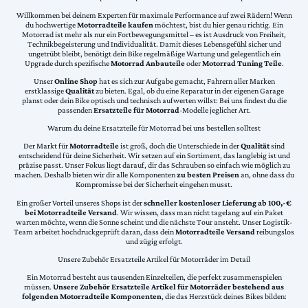
Willkommen bei deinem Experten für maximale Performance auf zwei Rädern! Wenn
du hochwertige
Motorradteile kaufen
möchtest, bist du hier genau richtig. Ein
Motorrad ist mehr als nur ein Fortbewegungsmittel – es ist Ausdruck von Freiheit,
Technikbegeisterung und Individualität. Damit dieses Lebensgefühl sicher und
ungetrübt bleibt, benötigt dein Bike regelmäßige Wartung und gelegentlich ein
Upgrade durch spezifische
Motorrad Anbauteile
oder
Motorrad Tuning Teile
.
Unser
Online Shop
hat es sich zur Aufgabe gemacht, Fahrern aller Marken
erstklassige
Qualität
zu bieten. Egal, ob du eine Reparatur in der eigenen Garage
planst oder dein Bike optisch und technisch aufwerten willst: Bei uns findest du die
passenden
Ersatzteile für Motorrad
-Modelle jeglicher Art.
Warum du deine Ersatzteile für Motorrad bei uns bestellen solltest
Der Markt für
Motorradteile
ist groß, doch die Unterschiede in der
Qualität
sind
entscheidend für deine Sicherheit. Wir setzen auf ein Sortiment, das langlebig ist und
präzise passt. Unser Fokus liegt darauf, dir das Schrauben so einfach wie möglich zu
machen. Deshalb bieten wir dir alle Komponenten
zu besten Preisen
an, ohne dass du
Kompromisse bei der Sicherheit eingehen musst.
Ein großer Vorteil unseres Shops ist der
schneller kostenloser Lieferung ab 100,-€
bei Motorradteile Versand
. Wir wissen, dass man nicht tagelang auf ein Paket
warten möchte, wenn die Sonne scheint und die nächste Tour ansteht. Unser Logistik-
Team arbeitet hochdruckgeprüft daran, dass dein
Motorradteile Versand
reibungslos
und zügig erfolgt.
Unsere Zubehör Ersatzteile Artikel für Motorräder im Detail
Ein Motorrad besteht aus tausenden Einzelteilen, die perfekt zusammenspielen
müssen.
Unsere Zubehör Ersatzteile Artikel für Motorräder bestehend aus
folgenden Motorradteile Komponenten
, die das Herzstück deines Bikes bilden: