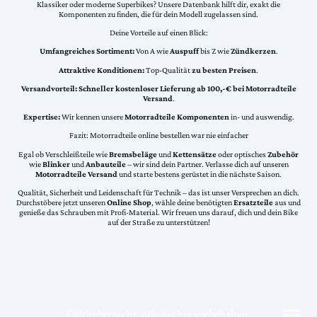
Klassiker oder moderne Superbikes? Unsere Datenbank hilft dir, exakt die
Komponenten zu finden, die für dein Modell zugelassen sind.
Deine Vorteile auf einen Blick:
Umfangreiches Sortiment:
Von A wie
Auspuff
bis Z wie
Zündkerzen
.
Attraktive Konditionen:
Top-Qualität
zu besten Preisen
.
Versandvorteil:
Schneller kostenloser Lieferung ab 100,-€ bei Motorradteile
Versand
.
Expertise:
Wir kennen unsere
Motorradteile Komponenten
in- und auswendig.
Fazit: Motorradteile online bestellen war nie einfacher
Egal ob Verschleißteile wie
Bremsbeläge
und
Kettensätze
oder optisches
Zubehör
wie
Blinker
und
Anbauteile
– wir sind dein Partner. Verlasse dich auf unseren
Motorradteile Versand
und starte bestens gerüstet in die nächste Saison.
Qualität, Sicherheit und Leidenschaft für Technik – das ist unser Versprechen an dich.
Durchstöbere jetzt unseren
Online Shop
, wähle deine benötigten
Ersatzteile
aus und
genieße das Schrauben mit Profi-Material. Wir freuen uns darauf, dich und dein Bike
auf der Straße zu unterstützen!
©Urheberrecht. Alle Rechte vorbehalten.