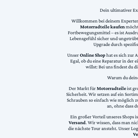
Dein ultimativer E
Willkommen bei deinem Experten
Motorradteile kaufen
möchte
Fortbewegungsmittel – es ist Ausdru
Lebensgefühl sicher und ungetrübt
Upgrade durch spezifi
Unser
Online Shop
hat es sich zur 
Egal, ob du eine Reparatur in der 
willst: Bei uns findest du 
Warum du deine 
Der Markt für
Motorradteile
ist gr
Sicherheit. Wir setzen auf ein Sortime
Schrauben so einfach wie möglich z
an, ohne dass d
Ein großer Vorteil unseres Shops i
Versand
. Wir wissen, dass man ni
die nächste Tour ansteht. Unser Lo
Ve