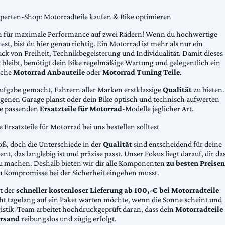
xperten-Shop: Motorradteile kaufen & Bike optimieren
 für maximale Performance auf zwei Rädern! Wenn du hochwertige
st, bist du hier genau richtig. Ein Motorrad ist mehr als nur ein
ck von Freiheit, Technikbegeisterung und Individualität. Damit dieses
 bleibt, benötigt dein Bike regelmäßige Wartung und gelegentlich ein
sche
Motorrad Anbauteile
oder
Motorrad Tuning Teile
.
Aufgabe gemacht, Fahrern aller Marken erstklassige
Qualität
zu bieten.
eigenen Garage planst oder dein Bike optisch und technisch aufwerten
die passenden
Ersatzteile für Motorrad
-Modelle jeglicher Art.
Ersatzteile für Motorrad bei uns bestellen solltest
oß, doch die Unterschiede in der
Qualität
sind entscheidend für deine
nt, das langlebig ist und präzise passt. Unser Fokus liegt darauf, dir da
u machen. Deshalb bieten wir dir alle Komponenten
zu besten Preisen
u Kompromisse bei der Sicherheit eingehen musst.
st der
schneller kostenloser Lieferung ab 100,-€ bei Motorradteile
cht tagelang auf ein Paket warten möchte, wenn die Sonne scheint und
gistik-Team arbeitet hochdruckgeprüft daran, dass dein
Motorradteile
rsand
reibungslos und zügig erfolgt.