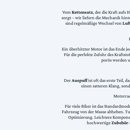
Vom
Kettensatz
, der die Kraft aufs 
sorgt – wir liefern die Mechanik hin
sind regelmäßige Wechsel von
Luft
Ein überhitzter Motor ist das Ende je
Für die perfekte Zufuhr des Krafts
porös werden 
Der
Auspuff
ist oft das erste Teil, 
einen satteren Klang, son
Motorrad
Für viele Biker ist das Standardmode
Fahrzeug von der Masse abheben. Tun
Optimierung. Leichtere Komponen
hochwertige
Zubehör
-