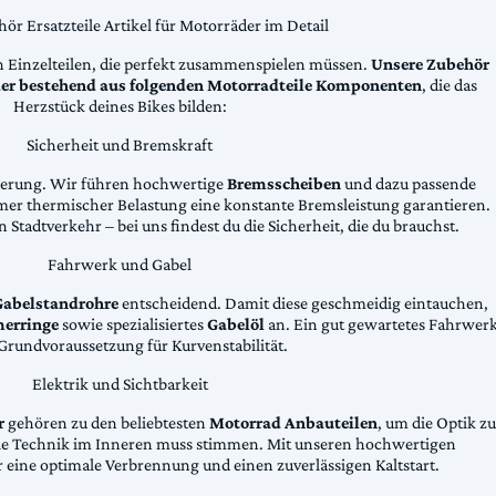
ör Ersatzteile Artikel für Motorräder im Detail
n Einzelteilen, die perfekt zusammenspielen müssen.
Unsere Zubehör
äder bestehend aus folgenden Motorradteile Komponenten
, die das
Herzstück deines Bikes bilden:
Sicherheit und Bremskraft
zögerung. Wir führen hochwertige
Bremsscheiben
und dazu passende
emer thermischer Belastung eine konstante Bremsleistung garantieren.
 Stadtverkehr – bei uns findest du die Sicherheit, die du brauchst.
Fahrwerk und Gabel
Gabelstandrohre
entscheidend. Damit diese geschmeidig eintauchen,
erringe
sowie spezialisiertes
Gabelöl
an. Ein gut gewartetes Fahrwer
e Grundvoraussetzung für Kurvenstabilität.
Elektrik und Sichtbarkeit
r
gehören zu den beliebtesten
Motorrad Anbauteilen
, um die Optik zu
die Technik im Inneren muss stimmen. Mit unseren hochwertigen
 eine optimale Verbrennung und einen zuverlässigen Kaltstart.