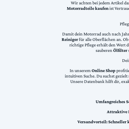
Wir achten bei jedem Artikel d
Motorradteile kaufen
ist Vertra
Pfle
Damit dein Motorrad auch nach Jahre
Reiniger
für alle Oberflächen an. Ob 
richtige Pflege erhält den Wert
sauberen
Ölfilter
Dei
In unserem
Online Shop
profiti
intuitiven Suche. Du suchst geziel
Unsere Datenbank hilft dir, exa
Umfangreiches S
Attraktive
Versandvorteil:
Schneller 