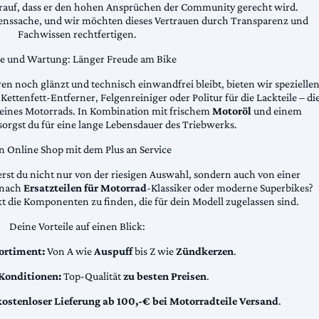
arauf, dass er den hohen Ansprüchen der Community gerecht wird.
uenssache, und wir möchten dieses Vertrauen durch Transparenz und
Fachwissen rechtfertigen.
ge und Wartung: Länger Freude am Bike
n noch glänzt und technisch einwandfrei bleibt, bieten wir spezielle
Kettenfett-Entferner, Felgenreiniger oder Politur für die Lackteile – di
 deines Motorrads. In Kombination mit frischem
Motoröl
und einem
sorgst du für eine lange Lebensdauer des Triebwerks.
n Online Shop mit dem Plus an Service
erst du nicht nur von der riesigen Auswahl, sondern auch von einer
t nach
Ersatzteilen für Motorrad
-Klassiker oder moderne Superbikes?
kt die Komponenten zu finden, die für dein Modell zugelassen sind.
Deine Vorteile auf einen Blick:
ortiment:
Von A wie
Auspuff
bis Z wie
Zündkerzen
.
 Konditionen:
Top-Qualität
zu besten Preisen
.
kostenloser Lieferung ab 100,-€ bei Motorradteile Versand
.