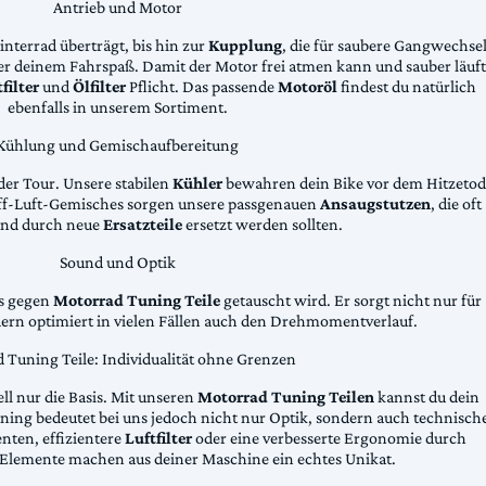
Antrieb und Motor
Hinterrad überträgt, bis hin zur
Kupplung
, die für saubere Gangwechse
ter deinem Fahrspaß. Damit der Motor frei atmen kann und sauber läuft
filter
und
Ölfilter
Pflicht. Das passende
Motoröl
findest du natürlich
ebenfalls in unserem Sortiment.
Kühlung und Gemischaufbereitung
der Tour. Unsere stabilen
Kühler
bewahren dein Bike vor dem Hitzetod
toff-Luft-Gemisches sorgen unsere passgenauen
Ansaugstutzen
, die oft
und durch neue
Ersatzteile
ersetzt werden sollten.
Sound und Optik
das gegen
Motorrad Tuning Teile
getauscht wird. Er sorgt nicht nur für
dern optimiert in vielen Fällen auch den Drehmomentverlauf.
 Tuning Teile: Individualität ohne Grenzen
ll nur die Basis. Mit unseren
Motorrad Tuning Teilen
kannst du dein
ing bedeutet bei uns jedoch nicht nur Optik, sondern auch technisch
ten, effizientere
Luftfilter
oder eine verbesserte Ergonomie durch
Elemente machen aus deiner Maschine ein echtes Unikat.