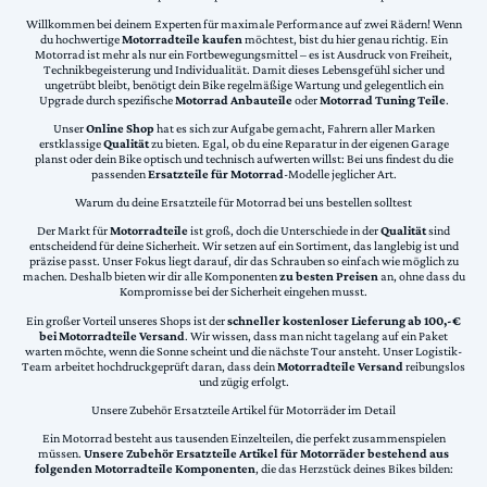
Willkommen bei deinem Experten für maximale Performance auf zwei Rädern! Wenn
du hochwertige
Motorradteile kaufen
möchtest, bist du hier genau richtig. Ein
Motorrad ist mehr als nur ein Fortbewegungsmittel – es ist Ausdruck von Freiheit,
Technikbegeisterung und Individualität. Damit dieses Lebensgefühl sicher und
ungetrübt bleibt, benötigt dein Bike regelmäßige Wartung und gelegentlich ein
Upgrade durch spezifische
Motorrad Anbauteile
oder
Motorrad Tuning Teile
.
Unser
Online Shop
hat es sich zur Aufgabe gemacht, Fahrern aller Marken
erstklassige
Qualität
zu bieten. Egal, ob du eine Reparatur in der eigenen Garage
planst oder dein Bike optisch und technisch aufwerten willst: Bei uns findest du die
passenden
Ersatzteile für Motorrad
-Modelle jeglicher Art.
Warum du deine Ersatzteile für Motorrad bei uns bestellen solltest
Der Markt für
Motorradteile
ist groß, doch die Unterschiede in der
Qualität
sind
entscheidend für deine Sicherheit. Wir setzen auf ein Sortiment, das langlebig ist und
präzise passt. Unser Fokus liegt darauf, dir das Schrauben so einfach wie möglich zu
machen. Deshalb bieten wir dir alle Komponenten
zu besten Preisen
an, ohne dass du
Kompromisse bei der Sicherheit eingehen musst.
Ein großer Vorteil unseres Shops ist der
schneller kostenloser Lieferung ab 100,-€
bei Motorradteile Versand
. Wir wissen, dass man nicht tagelang auf ein Paket
warten möchte, wenn die Sonne scheint und die nächste Tour ansteht. Unser Logistik-
Team arbeitet hochdruckgeprüft daran, dass dein
Motorradteile Versand
reibungslos
und zügig erfolgt.
Unsere Zubehör Ersatzteile Artikel für Motorräder im Detail
Ein Motorrad besteht aus tausenden Einzelteilen, die perfekt zusammenspielen
müssen.
Unsere Zubehör Ersatzteile Artikel für Motorräder bestehend aus
folgenden Motorradteile Komponenten
, die das Herzstück deines Bikes bilden: