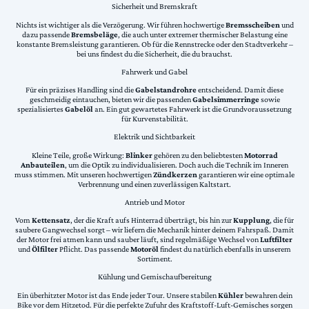
Sicherheit und Bremskraft
Nichts ist wichtiger als die Verzögerung. Wir führen hochwertige
Bremsscheiben
und
dazu passende
Bremsbeläge
, die auch unter extremer thermischer Belastung eine
konstante Bremsleistung garantieren. Ob für die Rennstrecke oder den Stadtverkehr –
bei uns findest du die Sicherheit, die du brauchst.
Fahrwerk und Gabel
Für ein präzises Handling sind die
Gabelstandrohre
entscheidend. Damit diese
geschmeidig eintauchen, bieten wir die passenden
Gabelsimmerringe
sowie
spezialisiertes
Gabelöl
an. Ein gut gewartetes Fahrwerk ist die Grundvoraussetzung
für Kurvenstabilität.
Elektrik und Sichtbarkeit
Kleine Teile, große Wirkung:
Blinker
gehören zu den beliebtesten
Motorrad
Anbauteilen
, um die Optik zu individualisieren. Doch auch die Technik im Inneren
muss stimmen. Mit unseren hochwertigen
Zündkerzen
garantieren wir eine optimale
Verbrennung und einen zuverlässigen Kaltstart.
Antrieb und Motor
Vom
Kettensatz
, der die Kraft aufs Hinterrad überträgt, bis hin zur
Kupplung
, die für
saubere Gangwechsel sorgt – wir liefern die Mechanik hinter deinem Fahrspaß. Damit
der Motor frei atmen kann und sauber läuft, sind regelmäßige Wechsel von
Luftfilter
und
Ölfilter
Pflicht. Das passende
Motoröl
findest du natürlich ebenfalls in unserem
Sortiment.
Kühlung und Gemischaufbereitung
Ein überhitzter Motor ist das Ende jeder Tour. Unsere stabilen
Kühler
bewahren dein
Bike vor dem Hitzetod. Für die perfekte Zufuhr des Kraftstoff-Luft-Gemisches sorgen