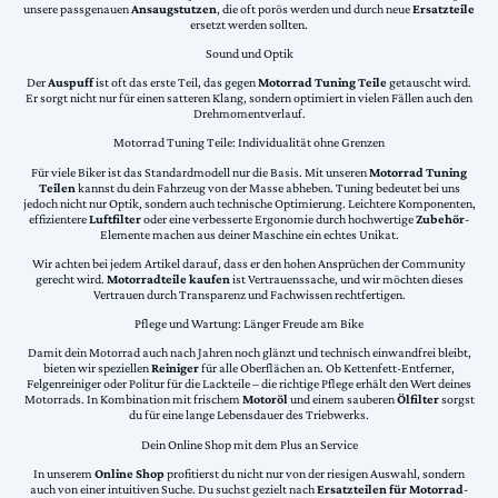
unsere passgenauen
Ansaugstutzen
, die oft porös werden und durch neue
Ersatzteile
ersetzt werden sollten.
Sound und Optik
Der
Auspuff
ist oft das erste Teil, das gegen
Motorrad Tuning Teile
getauscht wird.
Er sorgt nicht nur für einen satteren Klang, sondern optimiert in vielen Fällen auch den
Drehmomentverlauf.
Motorrad Tuning Teile: Individualität ohne Grenzen
Für viele Biker ist das Standardmodell nur die Basis. Mit unseren
Motorrad Tuning
Teilen
kannst du dein Fahrzeug von der Masse abheben. Tuning bedeutet bei uns
jedoch nicht nur Optik, sondern auch technische Optimierung. Leichtere Komponenten,
effizientere
Luftfilter
oder eine verbesserte Ergonomie durch hochwertige
Zubehör
-
Elemente machen aus deiner Maschine ein echtes Unikat.
Wir achten bei jedem Artikel darauf, dass er den hohen Ansprüchen der Community
gerecht wird.
Motorradteile kaufen
ist Vertrauenssache, und wir möchten dieses
Vertrauen durch Transparenz und Fachwissen rechtfertigen.
Pflege und Wartung: Länger Freude am Bike
Damit dein Motorrad auch nach Jahren noch glänzt und technisch einwandfrei bleibt,
bieten wir speziellen
Reiniger
für alle Oberflächen an. Ob Kettenfett-Entferner,
Felgenreiniger oder Politur für die Lackteile – die richtige Pflege erhält den Wert deines
Motorrads. In Kombination mit frischem
Motoröl
und einem sauberen
Ölfilter
sorgst
du für eine lange Lebensdauer des Triebwerks.
Dein Online Shop mit dem Plus an Service
In unserem
Online Shop
profitierst du nicht nur von der riesigen Auswahl, sondern
auch von einer intuitiven Suche. Du suchst gezielt nach
Ersatzteilen für Motorrad
-