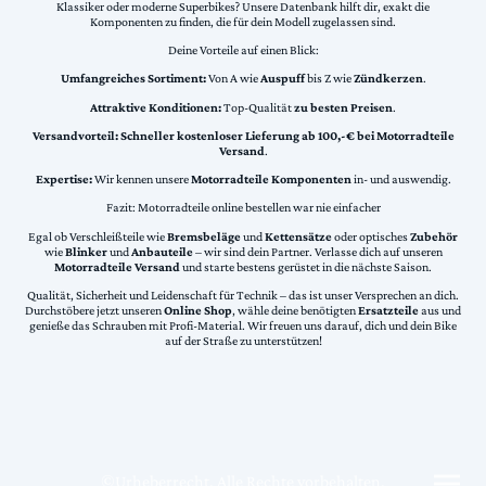
Klassiker oder moderne Superbikes? Unsere Datenbank hilft dir, exakt die
Komponenten zu finden, die für dein Modell zugelassen sind.
Deine Vorteile auf einen Blick:
Umfangreiches Sortiment:
Von A wie
Auspuff
bis Z wie
Zündkerzen
.
Attraktive Konditionen:
Top-Qualität
zu besten Preisen
.
Versandvorteil:
Schneller kostenloser Lieferung ab 100,-€ bei Motorradteile
Versand
.
Expertise:
Wir kennen unsere
Motorradteile Komponenten
in- und auswendig.
Fazit: Motorradteile online bestellen war nie einfacher
Egal ob Verschleißteile wie
Bremsbeläge
und
Kettensätze
oder optisches
Zubehör
wie
Blinker
und
Anbauteile
– wir sind dein Partner. Verlasse dich auf unseren
Motorradteile Versand
und starte bestens gerüstet in die nächste Saison.
Qualität, Sicherheit und Leidenschaft für Technik – das ist unser Versprechen an dich.
Durchstöbere jetzt unseren
Online Shop
, wähle deine benötigten
Ersatzteile
aus und
genieße das Schrauben mit Profi-Material. Wir freuen uns darauf, dich und dein Bike
auf der Straße zu unterstützen!
©Urheberrecht. Alle Rechte vorbehalten.