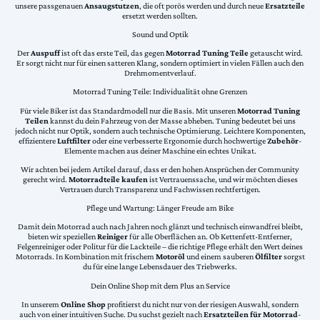
unsere passgenauen
Ansaugstutzen
, die oft porös werden und durch neue
Ersatzteile
ersetzt werden sollten.
Sound und Optik
Der
Auspuff
ist oft das erste Teil, das gegen
Motorrad Tuning Teile
getauscht wird.
Er sorgt nicht nur für einen satteren Klang, sondern optimiert in vielen Fällen auch den
Drehmomentverlauf.
Motorrad Tuning Teile: Individualität ohne Grenzen
Für viele Biker ist das Standardmodell nur die Basis. Mit unseren
Motorrad Tuning
Teilen
kannst du dein Fahrzeug von der Masse abheben. Tuning bedeutet bei uns
jedoch nicht nur Optik, sondern auch technische Optimierung. Leichtere Komponenten,
effizientere
Luftfilter
oder eine verbesserte Ergonomie durch hochwertige
Zubehör
-
Elemente machen aus deiner Maschine ein echtes Unikat.
Wir achten bei jedem Artikel darauf, dass er den hohen Ansprüchen der Community
gerecht wird.
Motorradteile kaufen
ist Vertrauenssache, und wir möchten dieses
Vertrauen durch Transparenz und Fachwissen rechtfertigen.
Pflege und Wartung: Länger Freude am Bike
Damit dein Motorrad auch nach Jahren noch glänzt und technisch einwandfrei bleibt,
bieten wir speziellen
Reiniger
für alle Oberflächen an. Ob Kettenfett-Entferner,
Felgenreiniger oder Politur für die Lackteile – die richtige Pflege erhält den Wert deines
Motorrads. In Kombination mit frischem
Motoröl
und einem sauberen
Ölfilter
sorgst
du für eine lange Lebensdauer des Triebwerks.
Dein Online Shop mit dem Plus an Service
In unserem
Online Shop
profitierst du nicht nur von der riesigen Auswahl, sondern
auch von einer intuitiven Suche. Du suchst gezielt nach
Ersatzteilen für Motorrad
-