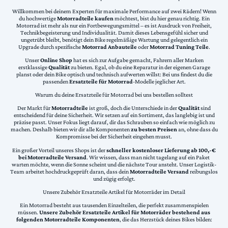
Willkommen bei deinem Experten für maximale Performance auf zwei Rädern! Wenn
du hochwertige
Motorradteile kaufen
möchtest, bist du hier genau richtig. Ein
Motorrad ist mehr als nur ein Fortbewegungsmittel – es ist Ausdruck von Freiheit,
Technikbegeisterung und Individualität. Damit dieses Lebensgefühl sicher und
ungetrübt bleibt, benötigt dein Bike regelmäßige Wartung und gelegentlich ein
Upgrade durch spezifische
Motorrad Anbauteile
oder
Motorrad Tuning Teile
.
Unser
Online Shop
hat es sich zur Aufgabe gemacht, Fahrern aller Marken
erstklassige
Qualität
zu bieten. Egal, ob du eine Reparatur in der eigenen Garage
planst oder dein Bike optisch und technisch aufwerten willst: Bei uns findest du die
passenden
Ersatzteile für Motorrad
-Modelle jeglicher Art.
Warum du deine Ersatzteile für Motorrad bei uns bestellen solltest
Der Markt für
Motorradteile
ist groß, doch die Unterschiede in der
Qualität
sind
entscheidend für deine Sicherheit. Wir setzen auf ein Sortiment, das langlebig ist und
präzise passt. Unser Fokus liegt darauf, dir das Schrauben so einfach wie möglich zu
machen. Deshalb bieten wir dir alle Komponenten
zu besten Preisen
an, ohne dass du
Kompromisse bei der Sicherheit eingehen musst.
Ein großer Vorteil unseres Shops ist der
schneller kostenloser Lieferung ab 100,-€
bei Motorradteile Versand
. Wir wissen, dass man nicht tagelang auf ein Paket
warten möchte, wenn die Sonne scheint und die nächste Tour ansteht. Unser Logistik-
Team arbeitet hochdruckgeprüft daran, dass dein
Motorradteile Versand
reibungslos
und zügig erfolgt.
Unsere Zubehör Ersatzteile Artikel für Motorräder im Detail
Ein Motorrad besteht aus tausenden Einzelteilen, die perfekt zusammenspielen
müssen.
Unsere Zubehör Ersatzteile Artikel für Motorräder bestehend aus
folgenden Motorradteile Komponenten
, die das Herzstück deines Bikes bilden: