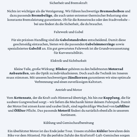
Sicherheit und Bremskraft
Nichts ist wichtiger als die Verzögerung. Wir führen hochwertige
Bremsscheiben
und
dazu passende
Bremsbeläge
, die auch unter extremer thermischer Belastung eine
konstante Bremsleistung garantieren. Ob für die Rennstrecke oder den Stadtverkehr –
bei uns findest du die Sicherheit, die du brauchst.
Fahrwerk und Gabel
Für ein präzises Handling sind die
Gabelstandrohre
entscheidend. Damit diese
geschmeidig eintauchen, bieten wir die passenden
Gabelsimmerringe
sowie
spezialisiertes
Gabelöl
an. Ein gut gewartetes Fahrwerk ist die Grundvoraussetzung
für Kurvenstabilität.
Elektrik und Sichtbarkeit
Kleine Teile, große Wirkung:
Blinker
gehören zu den beliebtesten
Motorrad
Anbauteilen
, um die Optik zu individualisieren. Doch auch die Technik im Inneren
muss stimmen. Mit unseren hochwertigen
Zündkerzen
garantieren wir eine optimale
Verbrennung und einen zuverlässigen Kaltstart.
Antrieb und Motor
Vom
Kettensatz
, der die Kraft aufs Hinterrad überträgt, bis hin zur
Kupplung
, die für
saubere Gangwechsel sorgt – wir liefern die Mechanik hinter deinem Fahrspaß. Damit
der Motor frei atmen kann und sauber läuft, sind regelmäßige Wechsel von
Luftfilter
und
Ölfilter
Pflicht. Das passende
Motoröl
findest du natürlich ebenfalls in unserem
Sortiment.
Kühlung und Gemischaufbereitung
Ein überhitzter Motor ist das Ende jeder Tour. Unsere stabilen
Kühler
bewahren dein
Bike vor dem Hitzetod. Für die perfekte Zufuhr des Kraftstoff-Luft-Gemisches sorgen