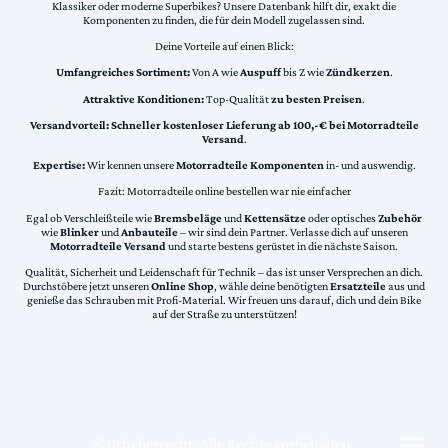
Klassiker oder moderne Superbikes? Unsere Datenbank hilft dir, exakt die
Komponenten zu finden, die für dein Modell zugelassen sind.
Deine Vorteile auf einen Blick:
Umfangreiches Sortiment:
Von A wie
Auspuff
bis Z wie
Zündkerzen
.
Attraktive Konditionen:
Top-Qualität
zu besten Preisen
.
Versandvorteil:
Schneller kostenloser Lieferung ab 100,-€ bei Motorradteile
Versand
.
Expertise:
Wir kennen unsere
Motorradteile Komponenten
in- und auswendig.
Fazit: Motorradteile online bestellen war nie einfacher
Egal ob Verschleißteile wie
Bremsbeläge
und
Kettensätze
oder optisches
Zubehör
wie
Blinker
und
Anbauteile
– wir sind dein Partner. Verlasse dich auf unseren
Motorradteile Versand
und starte bestens gerüstet in die nächste Saison.
Qualität, Sicherheit und Leidenschaft für Technik – das ist unser Versprechen an dich.
Durchstöbere jetzt unseren
Online Shop
, wähle deine benötigten
Ersatzteile
aus und
genieße das Schrauben mit Profi-Material. Wir freuen uns darauf, dich und dein Bike
auf der Straße zu unterstützen!
©Urheberrecht. Alle Rechte vorbehalten.