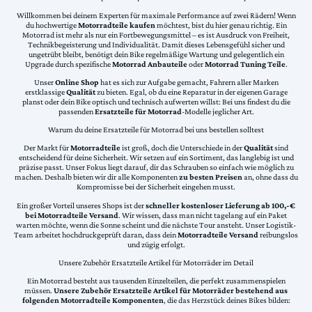
Willkommen bei deinem Experten für maximale Performance auf zwei Rädern! Wenn
du hochwertige
Motorradteile kaufen
möchtest, bist du hier genau richtig. Ein
Motorrad ist mehr als nur ein Fortbewegungsmittel – es ist Ausdruck von Freiheit,
Technikbegeisterung und Individualität. Damit dieses Lebensgefühl sicher und
ungetrübt bleibt, benötigt dein Bike regelmäßige Wartung und gelegentlich ein
Upgrade durch spezifische
Motorrad Anbauteile
oder
Motorrad Tuning Teile
.
Unser
Online Shop
hat es sich zur Aufgabe gemacht, Fahrern aller Marken
erstklassige
Qualität
zu bieten. Egal, ob du eine Reparatur in der eigenen Garage
planst oder dein Bike optisch und technisch aufwerten willst: Bei uns findest du die
passenden
Ersatzteile für Motorrad
-Modelle jeglicher Art.
Warum du deine Ersatzteile für Motorrad bei uns bestellen solltest
Der Markt für
Motorradteile
ist groß, doch die Unterschiede in der
Qualität
sind
entscheidend für deine Sicherheit. Wir setzen auf ein Sortiment, das langlebig ist und
präzise passt. Unser Fokus liegt darauf, dir das Schrauben so einfach wie möglich zu
machen. Deshalb bieten wir dir alle Komponenten
zu besten Preisen
an, ohne dass du
Kompromisse bei der Sicherheit eingehen musst.
Ein großer Vorteil unseres Shops ist der
schneller kostenloser Lieferung ab 100,-€
bei Motorradteile Versand
. Wir wissen, dass man nicht tagelang auf ein Paket
warten möchte, wenn die Sonne scheint und die nächste Tour ansteht. Unser Logistik-
Team arbeitet hochdruckgeprüft daran, dass dein
Motorradteile Versand
reibungslos
und zügig erfolgt.
Unsere Zubehör Ersatzteile Artikel für Motorräder im Detail
Ein Motorrad besteht aus tausenden Einzelteilen, die perfekt zusammenspielen
müssen.
Unsere Zubehör Ersatzteile Artikel für Motorräder bestehend aus
folgenden Motorradteile Komponenten
, die das Herzstück deines Bikes bilden: