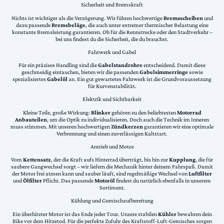
Sicherheit und Bremskraft
Nichts ist wichtiger als die Verzögerung. Wir führen hochwertige
Bremsscheiben
und
dazu passende
Bremsbeläge
, die auch unter extremer thermischer Belastung eine
konstante Bremsleistung garantieren. Ob für die Rennstrecke oder den Stadtverkehr –
bei uns findest du die Sicherheit, die du brauchst.
Fahrwerk und Gabel
Für ein präzises Handling sind die
Gabelstandrohre
entscheidend. Damit diese
geschmeidig eintauchen, bieten wir die passenden
Gabelsimmerringe
sowie
spezialisiertes
Gabelöl
an. Ein gut gewartetes Fahrwerk ist die Grundvoraussetzung
für Kurvenstabilität.
Elektrik und Sichtbarkeit
Kleine Teile, große Wirkung:
Blinker
gehören zu den beliebtesten
Motorrad
Anbauteilen
, um die Optik zu individualisieren. Doch auch die Technik im Inneren
muss stimmen. Mit unseren hochwertigen
Zündkerzen
garantieren wir eine optimale
Verbrennung und einen zuverlässigen Kaltstart.
Antrieb und Motor
Vom
Kettensatz
, der die Kraft aufs Hinterrad überträgt, bis hin zur
Kupplung
, die für
saubere Gangwechsel sorgt – wir liefern die Mechanik hinter deinem Fahrspaß. Damit
der Motor frei atmen kann und sauber läuft, sind regelmäßige Wechsel von
Luftfilter
und
Ölfilter
Pflicht. Das passende
Motoröl
findest du natürlich ebenfalls in unserem
Sortiment.
Kühlung und Gemischaufbereitung
Ein überhitzter Motor ist das Ende jeder Tour. Unsere stabilen
Kühler
bewahren dein
Bike vor dem Hitzetod. Für die perfekte Zufuhr des Kraftstoff-Luft-Gemisches sorgen