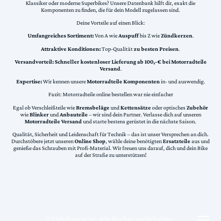
Klassiker oder moderne Superbikes? Unsere Datenbank hilft dir, exakt die
Komponenten zu finden, die für dein Modell zugelassen sind.
Deine Vorteile auf einen Blick:
Umfangreiches Sortiment:
Von A wie
Auspuff
bis Z wie
Zündkerzen
.
Attraktive Konditionen:
Top-Qualität
zu besten Preisen
.
Versandvorteil:
Schneller kostenloser Lieferung ab 100,-€ bei Motorradteile
Versand
.
Expertise:
Wir kennen unsere
Motorradteile Komponenten
in- und auswendig.
Fazit: Motorradteile online bestellen war nie einfacher
Egal ob Verschleißteile wie
Bremsbeläge
und
Kettensätze
oder optisches
Zubehör
wie
Blinker
und
Anbauteile
– wir sind dein Partner. Verlasse dich auf unseren
Motorradteile Versand
und starte bestens gerüstet in die nächste Saison.
Qualität, Sicherheit und Leidenschaft für Technik – das ist unser Versprechen an dich.
Durchstöbere jetzt unseren
Online Shop
, wähle deine benötigten
Ersatzteile
aus und
genieße das Schrauben mit Profi-Material. Wir freuen uns darauf, dich und dein Bike
auf der Straße zu unterstützen!
©Urheberrecht. Alle Rechte vorbehalten.