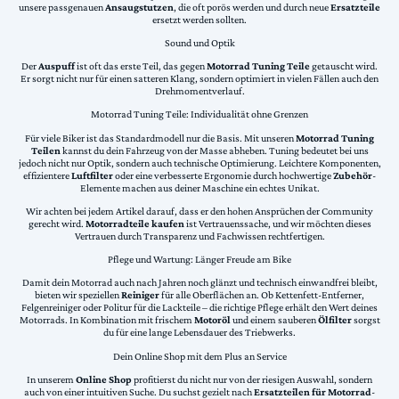
unsere passgenauen
Ansaugstutzen
, die oft porös werden und durch neue
Ersatzteile
ersetzt werden sollten.
Sound und Optik
Der
Auspuff
ist oft das erste Teil, das gegen
Motorrad Tuning Teile
getauscht wird.
Er sorgt nicht nur für einen satteren Klang, sondern optimiert in vielen Fällen auch den
Drehmomentverlauf.
Motorrad Tuning Teile: Individualität ohne Grenzen
Für viele Biker ist das Standardmodell nur die Basis. Mit unseren
Motorrad Tuning
Teilen
kannst du dein Fahrzeug von der Masse abheben. Tuning bedeutet bei uns
jedoch nicht nur Optik, sondern auch technische Optimierung. Leichtere Komponenten,
effizientere
Luftfilter
oder eine verbesserte Ergonomie durch hochwertige
Zubehör
-
Elemente machen aus deiner Maschine ein echtes Unikat.
Wir achten bei jedem Artikel darauf, dass er den hohen Ansprüchen der Community
gerecht wird.
Motorradteile kaufen
ist Vertrauenssache, und wir möchten dieses
Vertrauen durch Transparenz und Fachwissen rechtfertigen.
Pflege und Wartung: Länger Freude am Bike
Damit dein Motorrad auch nach Jahren noch glänzt und technisch einwandfrei bleibt,
bieten wir speziellen
Reiniger
für alle Oberflächen an. Ob Kettenfett-Entferner,
Felgenreiniger oder Politur für die Lackteile – die richtige Pflege erhält den Wert deines
Motorrads. In Kombination mit frischem
Motoröl
und einem sauberen
Ölfilter
sorgst
du für eine lange Lebensdauer des Triebwerks.
Dein Online Shop mit dem Plus an Service
In unserem
Online Shop
profitierst du nicht nur von der riesigen Auswahl, sondern
auch von einer intuitiven Suche. Du suchst gezielt nach
Ersatzteilen für Motorrad
-