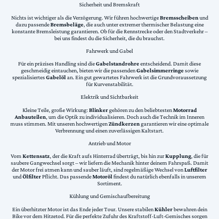
Sicherheit und Bremskraft
Nichts ist wichtiger als die Verzögerung. Wir führen hochwertige
Bremsscheiben
und
dazu passende
Bremsbeläge
, die auch unter extremer thermischer Belastung eine
konstante Bremsleistung garantieren. Ob für die Rennstrecke oder den Stadtverkehr –
bei uns findest du die Sicherheit, die du brauchst.
Fahrwerk und Gabel
Für ein präzises Handling sind die
Gabelstandrohre
entscheidend. Damit diese
geschmeidig eintauchen, bieten wir die passenden
Gabelsimmerringe
sowie
spezialisiertes
Gabelöl
an. Ein gut gewartetes Fahrwerk ist die Grundvoraussetzung
für Kurvenstabilität.
Elektrik und Sichtbarkeit
Kleine Teile, große Wirkung:
Blinker
gehören zu den beliebtesten
Motorrad
Anbauteilen
, um die Optik zu individualisieren. Doch auch die Technik im Inneren
muss stimmen. Mit unseren hochwertigen
Zündkerzen
garantieren wir eine optimale
Verbrennung und einen zuverlässigen Kaltstart.
Antrieb und Motor
Vom
Kettensatz
, der die Kraft aufs Hinterrad überträgt, bis hin zur
Kupplung
, die für
saubere Gangwechsel sorgt – wir liefern die Mechanik hinter deinem Fahrspaß. Damit
der Motor frei atmen kann und sauber läuft, sind regelmäßige Wechsel von
Luftfilter
und
Ölfilter
Pflicht. Das passende
Motoröl
findest du natürlich ebenfalls in unserem
Sortiment.
Kühlung und Gemischaufbereitung
Ein überhitzter Motor ist das Ende jeder Tour. Unsere stabilen
Kühler
bewahren dein
Bike vor dem Hitzetod. Für die perfekte Zufuhr des Kraftstoff-Luft-Gemisches sorgen