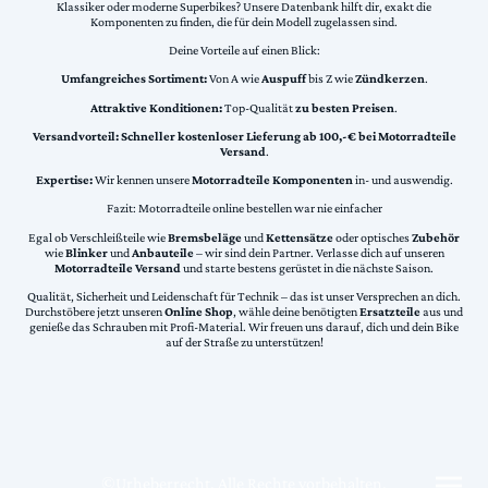
Klassiker oder moderne Superbikes? Unsere Datenbank hilft dir, exakt die
Komponenten zu finden, die für dein Modell zugelassen sind.
Deine Vorteile auf einen Blick:
Umfangreiches Sortiment:
Von A wie
Auspuff
bis Z wie
Zündkerzen
.
Attraktive Konditionen:
Top-Qualität
zu besten Preisen
.
Versandvorteil:
Schneller kostenloser Lieferung ab 100,-€ bei Motorradteile
Versand
.
Expertise:
Wir kennen unsere
Motorradteile Komponenten
in- und auswendig.
Fazit: Motorradteile online bestellen war nie einfacher
Egal ob Verschleißteile wie
Bremsbeläge
und
Kettensätze
oder optisches
Zubehör
wie
Blinker
und
Anbauteile
– wir sind dein Partner. Verlasse dich auf unseren
Motorradteile Versand
und starte bestens gerüstet in die nächste Saison.
Qualität, Sicherheit und Leidenschaft für Technik – das ist unser Versprechen an dich.
Durchstöbere jetzt unseren
Online Shop
, wähle deine benötigten
Ersatzteile
aus und
genieße das Schrauben mit Profi-Material. Wir freuen uns darauf, dich und dein Bike
auf der Straße zu unterstützen!
©Urheberrecht. Alle Rechte vorbehalten.