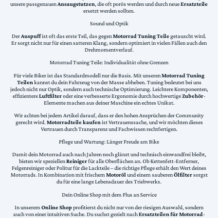
unsere passgenauen
Ansaugstutzen
, die oft porös werden und durch neue
Ersatzteile
ersetzt werden sollten.
Sound und Optik
Der
Auspuff
ist oft das erste Teil, das gegen
Motorrad Tuning Teile
getauscht wird.
Er sorgt nicht nur für einen satteren Klang, sondern optimiert in vielen Fällen auch den
Drehmomentverlauf.
Motorrad Tuning Teile: Individualität ohne Grenzen
Für viele Biker ist das Standardmodell nur die Basis. Mit unseren
Motorrad Tuning
Teilen
kannst du dein Fahrzeug von der Masse abheben. Tuning bedeutet bei uns
jedoch nicht nur Optik, sondern auch technische Optimierung. Leichtere Komponenten,
effizientere
Luftfilter
oder eine verbesserte Ergonomie durch hochwertige
Zubehör
-
Elemente machen aus deiner Maschine ein echtes Unikat.
Wir achten bei jedem Artikel darauf, dass er den hohen Ansprüchen der Community
gerecht wird.
Motorradteile kaufen
ist Vertrauenssache, und wir möchten dieses
Vertrauen durch Transparenz und Fachwissen rechtfertigen.
Pflege und Wartung: Länger Freude am Bike
Damit dein Motorrad auch nach Jahren noch glänzt und technisch einwandfrei bleibt,
bieten wir speziellen
Reiniger
für alle Oberflächen an. Ob Kettenfett-Entferner,
Felgenreiniger oder Politur für die Lackteile – die richtige Pflege erhält den Wert deines
Motorrads. In Kombination mit frischem
Motoröl
und einem sauberen
Ölfilter
sorgst
du für eine lange Lebensdauer des Triebwerks.
Dein Online Shop mit dem Plus an Service
In unserem
Online Shop
profitierst du nicht nur von der riesigen Auswahl, sondern
auch von einer intuitiven Suche. Du suchst gezielt nach
Ersatzteilen für Motorrad
-