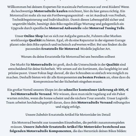
Willkommen bei deinem Experten für maximale Performance auf zwei Rädern! Wenn
du hochwertige
Motorradteile kaufen
möchtest, bist du hier genau richtig. Ein
Motorrad ist mehr als nur ein Fortbewegungsmittel – es ist Ausdruck von Freiheit,
Technikbegeisterung und Individualität. Damit dieses Lebensgefühl sicher und
ungetrübt bleibt, benötigt dein Bike regelmäßige Wartung und gelegentlich ein
Upgrade durch spezifische
Motorrad Anbauteile
oder
Motorrad Tuning Teile
.
Unser
Online Shop
hat es sich zur Aufgabe gemacht, Fahrern aller Marken
erstklassige
Qualität
zu bieten. Egal, ob du eine Reparatur in der eigenen Garage
planst oder dein Bike optisch und technisch aufwerten willst: Bei uns findest du die
passenden
Ersatzteile für Motorrad
-Modelle jeglicher Art.
Warum du deine Ersatzteile für Motorrad bei uns bestellen solltest
Der Markt für
Motorradteile
ist groß, doch die Unterschiede in der
Qualität
sind
entscheidend für deine Sicherheit. Wir setzen auf ein Sortiment, das langlebig ist und
präzise passt. Unser Fokus liegt darauf, dir das Schrauben so einfach wie möglich zu
machen. Deshalb bieten wir dir alle Komponenten
zu besten Preisen
an, ohne dass du
Kompromisse bei der Sicherheit eingehen musst.
Ein großer Vorteil unseres Shops ist der
schneller kostenloser Lieferung ab 100,-€
bei Motorradteile Versand
. Wir wissen, dass man nicht tagelang auf ein Paket
warten möchte, wenn die Sonne scheint und die nächste Tour ansteht. Unser Logistik-
Team arbeitet hochdruckgeprüft daran, dass dein
Motorradteile Versand
reibungslos
und zügig erfolgt.
Unsere Zubehör Ersatzteile Artikel für Motorräder im Detail
Ein Motorrad besteht aus tausenden Einzelteilen, die perfekt zusammenspielen
müssen.
Unsere Zubehör Ersatzteile Artikel für Motorräder bestehend aus
folgenden Motorradteile Komponenten
, die das Herzstück deines Bikes bilden: