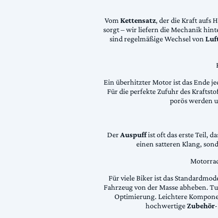
Vom
Kettensatz
, der die Kraft aufs 
sorgt – wir liefern die Mechanik hin
sind regelmäßige Wechsel von
Luft
Ein überhitzter Motor ist das Ende je
Für die perfekte Zufuhr des Krafts
porös werden 
Der
Auspuff
ist oft das erste Teil, 
einen satteren Klang, son
Motorrad
Für viele Biker ist das Standardmode
Fahrzeug von der Masse abheben. Tun
Optimierung. Leichtere Komponen
hochwertige
Zubehör
-