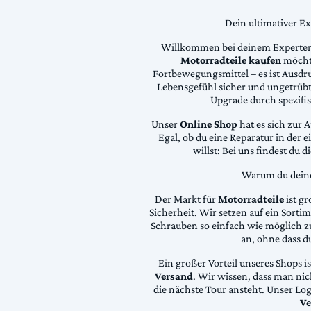
Dein ultimativer E
Willkommen bei deinem Experten
Motorradteile kaufen
möchte
Fortbewegungsmittel – es ist Ausdru
Lebensgefühl sicher und ungetrübt
Upgrade durch spezifi
Unser
Online Shop
hat es sich zur 
Egal, ob du eine Reparatur in der 
willst: Bei uns findest du 
Warum du deine 
Der Markt für
Motorradteile
ist gr
Sicherheit. Wir setzen auf ein Sortime
Schrauben so einfach wie möglich z
an, ohne dass d
Ein großer Vorteil unseres Shops i
Versand
. Wir wissen, dass man ni
die nächste Tour ansteht. Unser Lo
Ve