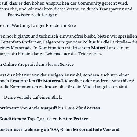
arauf, dass er den hohen Ansprüchen der Community gerecht wird.
uenssache, und wir möchten dieses Vertrauen durch Transparenz und
Fachwissen rechtfertigen.
ge und Wartung: Länger Freude am Bike
n noch glänzt und technisch einwandfrei bleibt, bieten wir spezielle
Kettenfett-Entferner, Felgenreiniger oder Politur für die Lackteile – di
 deines Motorrads. In Kombination mit frischem
Motoröl
und einem
sorgst du für eine lange Lebensdauer des Triebwerks.
n Online Shop mit dem Plus an Service
erst du nicht nur von der riesigen Auswahl, sondern auch von einer
t nach
Ersatzteilen für Motorrad
-Klassiker oder moderne Superbikes?
kt die Komponenten zu finden, die für dein Modell zugelassen sind.
Deine Vorteile auf einen Blick:
ortiment:
Von A wie
Auspuff
bis Z wie
Zündkerzen
.
 Konditionen:
Top-Qualität
zu besten Preisen
.
kostenloser Lieferung ab 100,-€ bei Motorradteile Versand
.