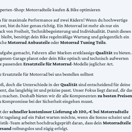
xperten-Shop: Motorradteile kaufen & Bike optimieren
 für maximale Performance auf zwei Rädern! Wenn du hochwertige
st, bist du hier genau richtig. Ein Motorrad ist mehr als nur ein
ck von Freiheit, Technikbegeisterung und Individualität. Damit dieses
 bleibt, benötigt dein Bike regelmäßige Wartung und gelegentlich ein
sche
Motorrad Anbauteile
oder
Motorrad Tuning Teile
.
Aufgabe gemacht, Fahrern aller Marken erstklassige
Qualität
zu bieten.
eigenen Garage planst oder dein Bike optisch und technisch aufwerten
die passenden
Ersatzteile für Motorrad
-Modelle jeglicher Art.
Ersatzteile für Motorrad bei uns bestellen solltest
oß, doch die Unterschiede in der
Qualität
sind entscheidend für deine
nt, das langlebig ist und präzise passt. Unser Fokus liegt darauf, dir da
u machen. Deshalb bieten wir dir alle Komponenten
zu besten Preisen
u Kompromisse bei der Sicherheit eingehen musst.
st der
schneller kostenloser Lieferung ab 100,-€ bei Motorradteile
cht tagelang auf ein Paket warten möchte, wenn die Sonne scheint und
gistik-Team arbeitet hochdruckgeprüft daran, dass dein
Motorradteile
rsand
reibungslos und zügig erfolgt.