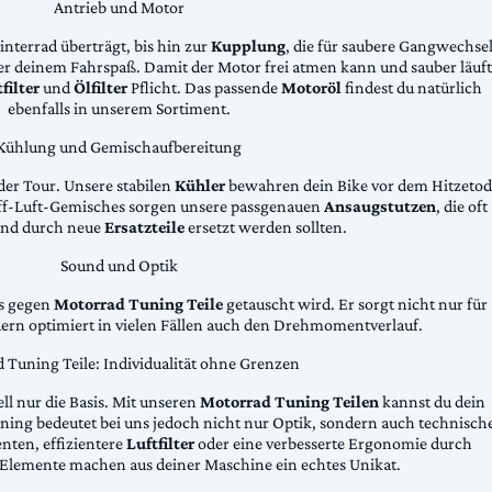
Antrieb und Motor
Hinterrad überträgt, bis hin zur
Kupplung
, die für saubere Gangwechse
ter deinem Fahrspaß. Damit der Motor frei atmen kann und sauber läuft
filter
und
Ölfilter
Pflicht. Das passende
Motoröl
findest du natürlich
ebenfalls in unserem Sortiment.
Kühlung und Gemischaufbereitung
der Tour. Unsere stabilen
Kühler
bewahren dein Bike vor dem Hitzetod
toff-Luft-Gemisches sorgen unsere passgenauen
Ansaugstutzen
, die oft
und durch neue
Ersatzteile
ersetzt werden sollten.
Sound und Optik
das gegen
Motorrad Tuning Teile
getauscht wird. Er sorgt nicht nur für
dern optimiert in vielen Fällen auch den Drehmomentverlauf.
 Tuning Teile: Individualität ohne Grenzen
ll nur die Basis. Mit unseren
Motorrad Tuning Teilen
kannst du dein
ing bedeutet bei uns jedoch nicht nur Optik, sondern auch technisch
ten, effizientere
Luftfilter
oder eine verbesserte Ergonomie durch
Elemente machen aus deiner Maschine ein echtes Unikat.