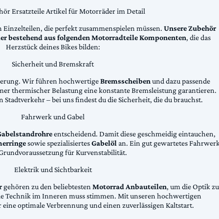
ör Ersatzteile Artikel für Motorräder im Detail
n Einzelteilen, die perfekt zusammenspielen müssen.
Unsere Zubehör
äder bestehend aus folgenden Motorradteile Komponenten
, die das
Herzstück deines Bikes bilden:
Sicherheit und Bremskraft
zögerung. Wir führen hochwertige
Bremsscheiben
und dazu passende
emer thermischer Belastung eine konstante Bremsleistung garantieren.
 Stadtverkehr – bei uns findest du die Sicherheit, die du brauchst.
Fahrwerk und Gabel
Gabelstandrohre
entscheidend. Damit diese geschmeidig eintauchen,
erringe
sowie spezialisiertes
Gabelöl
an. Ein gut gewartetes Fahrwer
e Grundvoraussetzung für Kurvenstabilität.
Elektrik und Sichtbarkeit
r
gehören zu den beliebtesten
Motorrad Anbauteilen
, um die Optik zu
die Technik im Inneren muss stimmen. Mit unseren hochwertigen
 eine optimale Verbrennung und einen zuverlässigen Kaltstart.