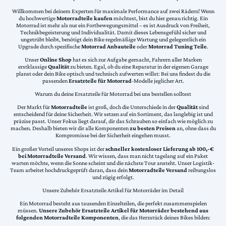
Willkommen bei deinem Experten für maximale Performance auf zwei Rädern! Wenn
du hochwertige
Motorradteile kaufen
möchtest, bist du hier genau richtig. Ein
Motorrad ist mehr als nur ein Fortbewegungsmittel – es ist Ausdruck von Freiheit,
Technikbegeisterung und Individualität. Damit dieses Lebensgefühl sicher und
ungetrübt bleibt, benötigt dein Bike regelmäßige Wartung und gelegentlich ein
Upgrade durch spezifische
Motorrad Anbauteile
oder
Motorrad Tuning Teile
.
Unser
Online Shop
hat es sich zur Aufgabe gemacht, Fahrern aller Marken
erstklassige
Qualität
zu bieten. Egal, ob du eine Reparatur in der eigenen Garage
planst oder dein Bike optisch und technisch aufwerten willst: Bei uns findest du die
passenden
Ersatzteile für Motorrad
-Modelle jeglicher Art.
Warum du deine Ersatzteile für Motorrad bei uns bestellen solltest
Der Markt für
Motorradteile
ist groß, doch die Unterschiede in der
Qualität
sind
entscheidend für deine Sicherheit. Wir setzen auf ein Sortiment, das langlebig ist und
präzise passt. Unser Fokus liegt darauf, dir das Schrauben so einfach wie möglich zu
machen. Deshalb bieten wir dir alle Komponenten
zu besten Preisen
an, ohne dass du
Kompromisse bei der Sicherheit eingehen musst.
Ein großer Vorteil unseres Shops ist der
schneller kostenloser Lieferung ab 100,-€
bei Motorradteile Versand
. Wir wissen, dass man nicht tagelang auf ein Paket
warten möchte, wenn die Sonne scheint und die nächste Tour ansteht. Unser Logistik-
Team arbeitet hochdruckgeprüft daran, dass dein
Motorradteile Versand
reibungslos
und zügig erfolgt.
Unsere Zubehör Ersatzteile Artikel für Motorräder im Detail
Ein Motorrad besteht aus tausenden Einzelteilen, die perfekt zusammenspielen
müssen.
Unsere Zubehör Ersatzteile Artikel für Motorräder bestehend aus
folgenden Motorradteile Komponenten
, die das Herzstück deines Bikes bilden: