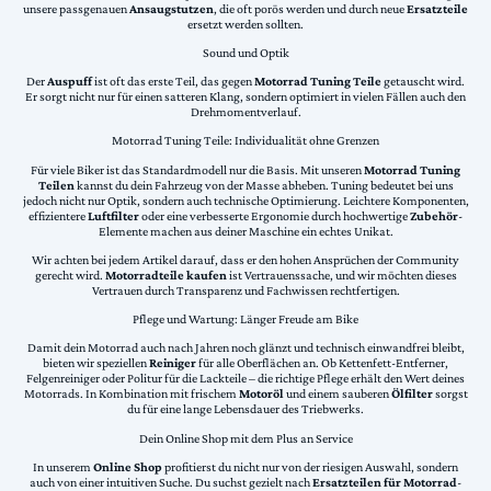
unsere passgenauen
Ansaugstutzen
, die oft porös werden und durch neue
Ersatzteile
ersetzt werden sollten.
Sound und Optik
Der
Auspuff
ist oft das erste Teil, das gegen
Motorrad Tuning Teile
getauscht wird.
Er sorgt nicht nur für einen satteren Klang, sondern optimiert in vielen Fällen auch den
Drehmomentverlauf.
Motorrad Tuning Teile: Individualität ohne Grenzen
Für viele Biker ist das Standardmodell nur die Basis. Mit unseren
Motorrad Tuning
Teilen
kannst du dein Fahrzeug von der Masse abheben. Tuning bedeutet bei uns
jedoch nicht nur Optik, sondern auch technische Optimierung. Leichtere Komponenten,
effizientere
Luftfilter
oder eine verbesserte Ergonomie durch hochwertige
Zubehör
-
Elemente machen aus deiner Maschine ein echtes Unikat.
Wir achten bei jedem Artikel darauf, dass er den hohen Ansprüchen der Community
gerecht wird.
Motorradteile kaufen
ist Vertrauenssache, und wir möchten dieses
Vertrauen durch Transparenz und Fachwissen rechtfertigen.
Pflege und Wartung: Länger Freude am Bike
Damit dein Motorrad auch nach Jahren noch glänzt und technisch einwandfrei bleibt,
bieten wir speziellen
Reiniger
für alle Oberflächen an. Ob Kettenfett-Entferner,
Felgenreiniger oder Politur für die Lackteile – die richtige Pflege erhält den Wert deines
Motorrads. In Kombination mit frischem
Motoröl
und einem sauberen
Ölfilter
sorgst
du für eine lange Lebensdauer des Triebwerks.
Dein Online Shop mit dem Plus an Service
In unserem
Online Shop
profitierst du nicht nur von der riesigen Auswahl, sondern
auch von einer intuitiven Suche. Du suchst gezielt nach
Ersatzteilen für Motorrad
-