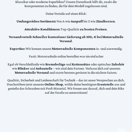
Klassiker oder moderne Superbikes? Unsere Datenbank hilft dir, exakt die
Komponenten zu finden, die für dein Modell zugelassen sind.
Deine Vorteile auf einen Blick:
Umfangreiches Sortiment:
Von A wie
Auspuff
bis Z wie
Zündkerzen
.
Attraktive Konditionen:
Top-Qualität
zu besten Preisen
.
Versandvorteil:
Schneller kostenloser Lieferung ab 100,-€ bei Motorradteile
Versand
.
Expertise:
Wir kennen unsere
Motorradteile Komponenten
in- und auswendig.
Fazit: Motorradteile online bestellen war nie einfacher
Egal ob Verschleißteile wie
Bremsbeläge
und
Kettensätze
oder optisches
Zubehör
wie
Blinker
und
Anbauteile
– wir sind dein Partner. Verlasse dich auf unseren
Motorradteile Versand
und starte bestens gerüstet in die nächste Saison.
Qualität, Sicherheit und Leidenschaft für Technik – das ist unser Versprechen an dich.
Durchstöbere jetzt unseren
Online Shop
, wähle deine benötigten
Ersatzteile
aus und
genieße das Schrauben mit Profi-Material. Wir freuen uns darauf, dich und dein Bike
auf der Straße zu unterstützen!
©Urheberrecht. Alle Rechte vorbehalten.