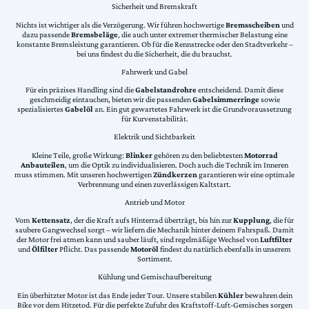
Sicherheit und Bremskraft
Nichts ist wichtiger als die Verzögerung. Wir führen hochwertige
Bremsscheiben
und
dazu passende
Bremsbeläge
, die auch unter extremer thermischer Belastung eine
konstante Bremsleistung garantieren. Ob für die Rennstrecke oder den Stadtverkehr –
bei uns findest du die Sicherheit, die du brauchst.
Fahrwerk und Gabel
Für ein präzises Handling sind die
Gabelstandrohre
entscheidend. Damit diese
geschmeidig eintauchen, bieten wir die passenden
Gabelsimmerringe
sowie
spezialisiertes
Gabelöl
an. Ein gut gewartetes Fahrwerk ist die Grundvoraussetzung
für Kurvenstabilität.
Elektrik und Sichtbarkeit
Kleine Teile, große Wirkung:
Blinker
gehören zu den beliebtesten
Motorrad
Anbauteilen
, um die Optik zu individualisieren. Doch auch die Technik im Inneren
muss stimmen. Mit unseren hochwertigen
Zündkerzen
garantieren wir eine optimale
Verbrennung und einen zuverlässigen Kaltstart.
Antrieb und Motor
Vom
Kettensatz
, der die Kraft aufs Hinterrad überträgt, bis hin zur
Kupplung
, die für
saubere Gangwechsel sorgt – wir liefern die Mechanik hinter deinem Fahrspaß. Damit
der Motor frei atmen kann und sauber läuft, sind regelmäßige Wechsel von
Luftfilter
und
Ölfilter
Pflicht. Das passende
Motoröl
findest du natürlich ebenfalls in unserem
Sortiment.
Kühlung und Gemischaufbereitung
Ein überhitzter Motor ist das Ende jeder Tour. Unsere stabilen
Kühler
bewahren dein
Bike vor dem Hitzetod. Für die perfekte Zufuhr des Kraftstoff-Luft-Gemisches sorgen