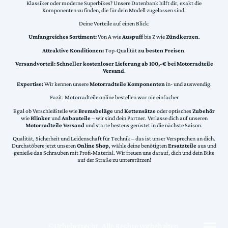
Klassiker oder moderne Superbikes? Unsere Datenbank hilft dir, exakt die
Komponenten zu finden, die für dein Modell zugelassen sind.
Deine Vorteile auf einen Blick:
Umfangreiches Sortiment:
Von A wie
Auspuff
bis Z wie
Zündkerzen
.
Attraktive Konditionen:
Top-Qualität
zu besten Preisen
.
Versandvorteil:
Schneller kostenloser Lieferung ab 100,-€ bei Motorradteile
Versand
.
Expertise:
Wir kennen unsere
Motorradteile Komponenten
in- und auswendig.
Fazit: Motorradteile online bestellen war nie einfacher
Egal ob Verschleißteile wie
Bremsbeläge
und
Kettensätze
oder optisches
Zubehör
wie
Blinker
und
Anbauteile
– wir sind dein Partner. Verlasse dich auf unseren
Motorradteile Versand
und starte bestens gerüstet in die nächste Saison.
Qualität, Sicherheit und Leidenschaft für Technik – das ist unser Versprechen an dich.
Durchstöbere jetzt unseren
Online Shop
, wähle deine benötigten
Ersatzteile
aus und
genieße das Schrauben mit Profi-Material. Wir freuen uns darauf, dich und dein Bike
auf der Straße zu unterstützen!
©Urheberrecht. Alle Rechte vorbehalten.