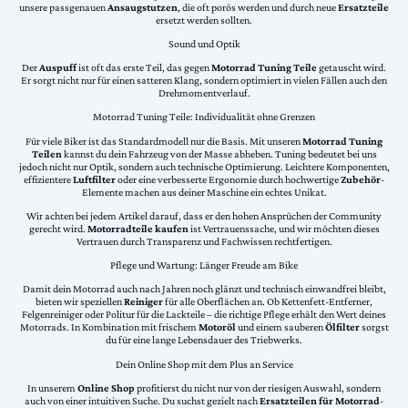
unsere passgenauen
Ansaugstutzen
, die oft porös werden und durch neue
Ersatzteile
ersetzt werden sollten.
Sound und Optik
Der
Auspuff
ist oft das erste Teil, das gegen
Motorrad Tuning Teile
getauscht wird.
Er sorgt nicht nur für einen satteren Klang, sondern optimiert in vielen Fällen auch den
Drehmomentverlauf.
Motorrad Tuning Teile: Individualität ohne Grenzen
Für viele Biker ist das Standardmodell nur die Basis. Mit unseren
Motorrad Tuning
Teilen
kannst du dein Fahrzeug von der Masse abheben. Tuning bedeutet bei uns
jedoch nicht nur Optik, sondern auch technische Optimierung. Leichtere Komponenten,
effizientere
Luftfilter
oder eine verbesserte Ergonomie durch hochwertige
Zubehör
-
Elemente machen aus deiner Maschine ein echtes Unikat.
Wir achten bei jedem Artikel darauf, dass er den hohen Ansprüchen der Community
gerecht wird.
Motorradteile kaufen
ist Vertrauenssache, und wir möchten dieses
Vertrauen durch Transparenz und Fachwissen rechtfertigen.
Pflege und Wartung: Länger Freude am Bike
Damit dein Motorrad auch nach Jahren noch glänzt und technisch einwandfrei bleibt,
bieten wir speziellen
Reiniger
für alle Oberflächen an. Ob Kettenfett-Entferner,
Felgenreiniger oder Politur für die Lackteile – die richtige Pflege erhält den Wert deines
Motorrads. In Kombination mit frischem
Motoröl
und einem sauberen
Ölfilter
sorgst
du für eine lange Lebensdauer des Triebwerks.
Dein Online Shop mit dem Plus an Service
In unserem
Online Shop
profitierst du nicht nur von der riesigen Auswahl, sondern
auch von einer intuitiven Suche. Du suchst gezielt nach
Ersatzteilen für Motorrad
-