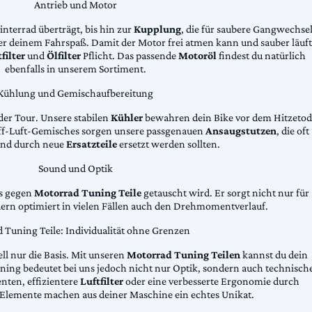
Antrieb und Motor
Hinterrad überträgt, bis hin zur
Kupplung
, die für saubere Gangwechse
ter deinem Fahrspaß. Damit der Motor frei atmen kann und sauber läuft
filter
und
Ölfilter
Pflicht. Das passende
Motoröl
findest du natürlich
ebenfalls in unserem Sortiment.
Kühlung und Gemischaufbereitung
der Tour. Unsere stabilen
Kühler
bewahren dein Bike vor dem Hitzetod
toff-Luft-Gemisches sorgen unsere passgenauen
Ansaugstutzen
, die oft
und durch neue
Ersatzteile
ersetzt werden sollten.
Sound und Optik
das gegen
Motorrad Tuning Teile
getauscht wird. Er sorgt nicht nur für
dern optimiert in vielen Fällen auch den Drehmomentverlauf.
 Tuning Teile: Individualität ohne Grenzen
ll nur die Basis. Mit unseren
Motorrad Tuning Teilen
kannst du dein
ing bedeutet bei uns jedoch nicht nur Optik, sondern auch technisch
ten, effizientere
Luftfilter
oder eine verbesserte Ergonomie durch
Elemente machen aus deiner Maschine ein echtes Unikat.