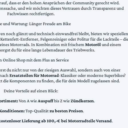
arauf, dass er den hohen Ansprüchen der Community gerecht wird.
uenssache, und wir möchten dieses Vertrauen durch Transparenz und
Fachwissen rechtfertigen.
ge und Wartung: Länger Freude am Bike
n noch glänzt und technisch einwandfrei bleibt, bieten wir spezielle
Kettenfett-Entferner, Felgenreiniger oder Politur für die Lackteile – di
 deines Motorrads. In Kombination mit frischem
Motoröl
und einem
sorgst du für eine lange Lebensdauer des Triebwerks.
n Online Shop mit dem Plus an Service
erst du nicht nur von der riesigen Auswahl, sondern auch von einer
t nach
Ersatzteilen für Motorrad
-Klassiker oder moderne Superbikes?
kt die Komponenten zu finden, die für dein Modell zugelassen sind.
Deine Vorteile auf einen Blick:
ortiment:
Von A wie
Auspuff
bis Z wie
Zündkerzen
.
 Konditionen:
Top-Qualität
zu besten Preisen
.
kostenloser Lieferung ab 100,-€ bei Motorradteile Versand
.