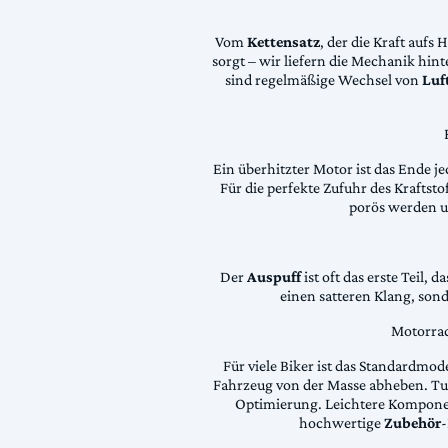
Vom
Kettensatz
, der die Kraft aufs 
sorgt – wir liefern die Mechanik hin
sind regelmäßige Wechsel von
Luft
Ein überhitzter Motor ist das Ende je
Für die perfekte Zufuhr des Krafts
porös werden 
Der
Auspuff
ist oft das erste Teil, 
einen satteren Klang, son
Motorrad
Für viele Biker ist das Standardmode
Fahrzeug von der Masse abheben. Tun
Optimierung. Leichtere Komponen
hochwertige
Zubehör
-