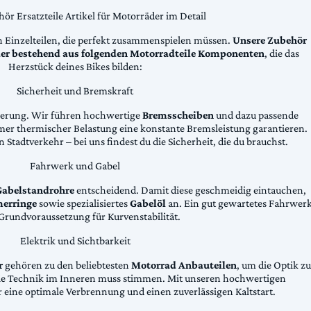
ör Ersatzteile Artikel für Motorräder im Detail
n Einzelteilen, die perfekt zusammenspielen müssen.
Unsere Zubehör
äder bestehend aus folgenden Motorradteile Komponenten
, die das
Herzstück deines Bikes bilden:
Sicherheit und Bremskraft
zögerung. Wir führen hochwertige
Bremsscheiben
und dazu passende
emer thermischer Belastung eine konstante Bremsleistung garantieren.
 Stadtverkehr – bei uns findest du die Sicherheit, die du brauchst.
Fahrwerk und Gabel
Gabelstandrohre
entscheidend. Damit diese geschmeidig eintauchen,
erringe
sowie spezialisiertes
Gabelöl
an. Ein gut gewartetes Fahrwer
e Grundvoraussetzung für Kurvenstabilität.
Elektrik und Sichtbarkeit
r
gehören zu den beliebtesten
Motorrad Anbauteilen
, um die Optik zu
die Technik im Inneren muss stimmen. Mit unseren hochwertigen
 eine optimale Verbrennung und einen zuverlässigen Kaltstart.