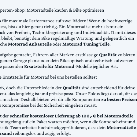
xperten-Shop: Motorradteile kaufen & Bike optimieren
 für maximale Performance auf zwei Rädern! Wenn du hochwertige
st, bist du hier genau richtig. Ein Motorrad ist mehr als nur ein
ck von Freiheit, Technikbegeisterung und Individualität. Damit dieses
 bleibt, benötigt dein Bike regelmäßige Wartung und gelegentlich ein
sche
Motorrad Anbauteile
oder
Motorrad Tuning Teile
.
Aufgabe gemacht, Fahrern aller Marken erstklassige
Qualität
zu bieten.
eigenen Garage planst oder dein Bike optisch und technisch aufwerten
die passenden
Ersatzteile für Motorrad
-Modelle jeglicher Art.
Ersatzteile für Motorrad bei uns bestellen solltest
oß, doch die Unterschiede in der
Qualität
sind entscheidend für deine
nt, das langlebig ist und präzise passt. Unser Fokus liegt darauf, dir da
u machen. Deshalb bieten wir dir alle Komponenten
zu besten Preisen
u Kompromisse bei der Sicherheit eingehen musst.
st der
schneller kostenloser Lieferung ab 100,-€ bei Motorradteile
cht tagelang auf ein Paket warten möchte, wenn die Sonne scheint und
gistik-Team arbeitet hochdruckgeprüft daran, dass dein
Motorradteile
rsand
reibungslos und zügig erfolgt.