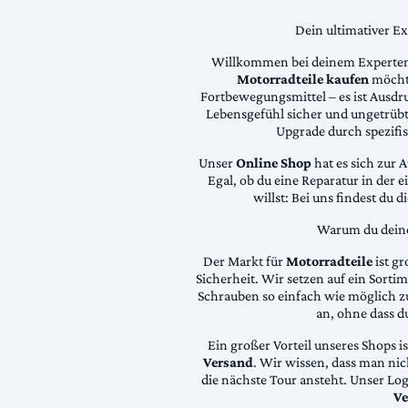
Dein ultimativer E
Willkommen bei deinem Experten
Motorradteile kaufen
möchte
Fortbewegungsmittel – es ist Ausdru
Lebensgefühl sicher und ungetrübt
Upgrade durch spezifi
Unser
Online Shop
hat es sich zur 
Egal, ob du eine Reparatur in der 
willst: Bei uns findest du 
Warum du deine 
Der Markt für
Motorradteile
ist gr
Sicherheit. Wir setzen auf ein Sortime
Schrauben so einfach wie möglich z
an, ohne dass d
Ein großer Vorteil unseres Shops i
Versand
. Wir wissen, dass man ni
die nächste Tour ansteht. Unser Lo
Ve