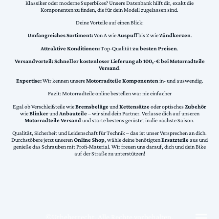
Klassiker oder moderne Superbikes? Unsere Datenbank hilft dir, exakt die
Komponenten zu finden, die für dein Modell zugelassen sind.
Deine Vorteile auf einen Blick:
Umfangreiches Sortiment:
Von A wie
Auspuff
bis Z wie
Zündkerzen
.
Attraktive Konditionen:
Top-Qualität
zu besten Preisen
.
Versandvorteil:
Schneller kostenloser Lieferung ab 100,-€ bei Motorradteile
Versand
.
Expertise:
Wir kennen unsere
Motorradteile Komponenten
in- und auswendig.
Fazit: Motorradteile online bestellen war nie einfacher
Egal ob Verschleißteile wie
Bremsbeläge
und
Kettensätze
oder optisches
Zubehör
wie
Blinker
und
Anbauteile
– wir sind dein Partner. Verlasse dich auf unseren
Motorradteile Versand
und starte bestens gerüstet in die nächste Saison.
Qualität, Sicherheit und Leidenschaft für Technik – das ist unser Versprechen an dich.
Durchstöbere jetzt unseren
Online Shop
, wähle deine benötigten
Ersatzteile
aus und
genieße das Schrauben mit Profi-Material. Wir freuen uns darauf, dich und dein Bike
auf der Straße zu unterstützen!
©Urheberrecht. Alle Rechte vorbehalten.