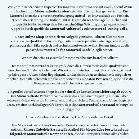
Willkommen bei deinem Experten für maximale Performance auf zwei Rädern! Wenn
du hochwertige
Motorradteile kaufen
möchtest, bist du hier genau richtig. Ein
Motorrad ist mehr als nur ein Fortbewegungsmittel – es ist Ausdruck von Freiheit,
Technikbegeisterung und Individualität. Damit dieses Lebensgefühl sicher und
ungetrübt bleibt, benötigt dein Bike regelmäßige Wartung und gelegentlich ein
Upgrade durch spezifische
Motorrad Anbauteile
oder
Motorrad Tuning Teile
.
Unser
Online Shop
hat es sich zur Aufgabe gemacht, Fahrern aller Marken
erstklassige
Qualität
zu bieten. Egal, ob du eine Reparatur in der eigenen Garage
planst oder dein Bike optisch und technisch aufwerten willst: Bei uns findest du die
passenden
Ersatzteile für Motorrad
-Modelle jeglicher Art.
Warum du deine Ersatzteile für Motorrad bei uns bestellen solltest
Der Markt für
Motorradteile
ist groß, doch die Unterschiede in der
Qualität
sind
entscheidend für deine Sicherheit. Wir setzen auf ein Sortiment, das langlebig ist und
präzise passt. Unser Fokus liegt darauf, dir das Schrauben so einfach wie möglich zu
machen. Deshalb bieten wir dir alle Komponenten
zu besten Preisen
an, ohne dass du
Kompromisse bei der Sicherheit eingehen musst.
Ein großer Vorteil unseres Shops ist der
schneller kostenloser Lieferung ab 100,-€
bei Motorradteile Versand
. Wir wissen, dass man nicht tagelang auf ein Paket
warten möchte, wenn die Sonne scheint und die nächste Tour ansteht. Unser Logistik-
Team arbeitet hochdruckgeprüft daran, dass dein
Motorradteile Versand
reibungslos
und zügig erfolgt.
Unsere Zubehör Ersatzteile Artikel für Motorräder im Detail
Ein Motorrad besteht aus tausenden Einzelteilen, die perfekt zusammenspielen
müssen.
Unsere Zubehör Ersatzteile Artikel für Motorräder bestehend aus
folgenden Motorradteile Komponenten
, die das Herzstück deines Bikes bilden: