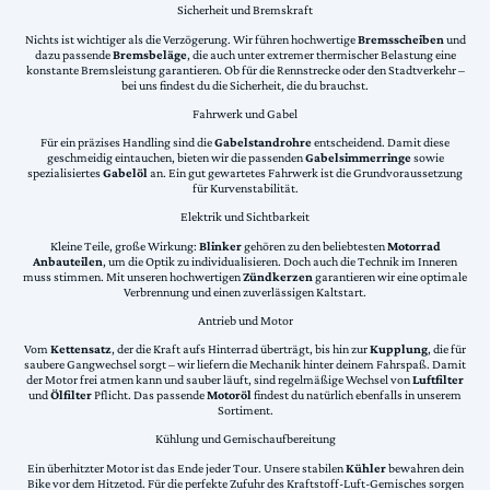
Sicherheit und Bremskraft
Nichts ist wichtiger als die Verzögerung. Wir führen hochwertige
Bremsscheiben
und
dazu passende
Bremsbeläge
, die auch unter extremer thermischer Belastung eine
konstante Bremsleistung garantieren. Ob für die Rennstrecke oder den Stadtverkehr –
bei uns findest du die Sicherheit, die du brauchst.
Fahrwerk und Gabel
Für ein präzises Handling sind die
Gabelstandrohre
entscheidend. Damit diese
geschmeidig eintauchen, bieten wir die passenden
Gabelsimmerringe
sowie
spezialisiertes
Gabelöl
an. Ein gut gewartetes Fahrwerk ist die Grundvoraussetzung
für Kurvenstabilität.
Elektrik und Sichtbarkeit
Kleine Teile, große Wirkung:
Blinker
gehören zu den beliebtesten
Motorrad
Anbauteilen
, um die Optik zu individualisieren. Doch auch die Technik im Inneren
muss stimmen. Mit unseren hochwertigen
Zündkerzen
garantieren wir eine optimale
Verbrennung und einen zuverlässigen Kaltstart.
Antrieb und Motor
Vom
Kettensatz
, der die Kraft aufs Hinterrad überträgt, bis hin zur
Kupplung
, die für
saubere Gangwechsel sorgt – wir liefern die Mechanik hinter deinem Fahrspaß. Damit
der Motor frei atmen kann und sauber läuft, sind regelmäßige Wechsel von
Luftfilter
und
Ölfilter
Pflicht. Das passende
Motoröl
findest du natürlich ebenfalls in unserem
Sortiment.
Kühlung und Gemischaufbereitung
Ein überhitzter Motor ist das Ende jeder Tour. Unsere stabilen
Kühler
bewahren dein
Bike vor dem Hitzetod. Für die perfekte Zufuhr des Kraftstoff-Luft-Gemisches sorgen