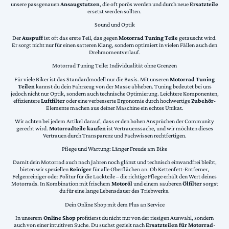
unsere passgenauen
Ansaugstutzen
, die oft porös werden und durch neue
Ersatzteile
ersetzt werden sollten.
Sound und Optik
Der
Auspuff
ist oft das erste Teil, das gegen
Motorrad Tuning Teile
getauscht wird.
Er sorgt nicht nur für einen satteren Klang, sondern optimiert in vielen Fällen auch den
Drehmomentverlauf.
Motorrad Tuning Teile: Individualität ohne Grenzen
Für viele Biker ist das Standardmodell nur die Basis. Mit unseren
Motorrad Tuning
Teilen
kannst du dein Fahrzeug von der Masse abheben. Tuning bedeutet bei uns
jedoch nicht nur Optik, sondern auch technische Optimierung. Leichtere Komponenten,
effizientere
Luftfilter
oder eine verbesserte Ergonomie durch hochwertige
Zubehör
-
Elemente machen aus deiner Maschine ein echtes Unikat.
Wir achten bei jedem Artikel darauf, dass er den hohen Ansprüchen der Community
gerecht wird.
Motorradteile kaufen
ist Vertrauenssache, und wir möchten dieses
Vertrauen durch Transparenz und Fachwissen rechtfertigen.
Pflege und Wartung: Länger Freude am Bike
Damit dein Motorrad auch nach Jahren noch glänzt und technisch einwandfrei bleibt,
bieten wir speziellen
Reiniger
für alle Oberflächen an. Ob Kettenfett-Entferner,
Felgenreiniger oder Politur für die Lackteile – die richtige Pflege erhält den Wert deines
Motorrads. In Kombination mit frischem
Motoröl
und einem sauberen
Ölfilter
sorgst
du für eine lange Lebensdauer des Triebwerks.
Dein Online Shop mit dem Plus an Service
In unserem
Online Shop
profitierst du nicht nur von der riesigen Auswahl, sondern
auch von einer intuitiven Suche. Du suchst gezielt nach
Ersatzteilen für Motorrad
-