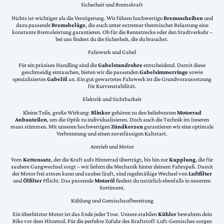
Sicherheit und Bremskraft
Nichts ist wichtiger als die Verzögerung. Wir führen hochwertige
Bremsscheiben
und
dazu passende
Bremsbeläge
, die auch unter extremer thermischer Belastung eine
konstante Bremsleistung garantieren. Ob für die Rennstrecke oder den Stadtverkehr –
bei uns findest du die Sicherheit, die du brauchst.
Fahrwerk und Gabel
Für ein präzises Handling sind die
Gabelstandrohre
entscheidend. Damit diese
geschmeidig eintauchen, bieten wir die passenden
Gabelsimmerringe
sowie
spezialisiertes
Gabelöl
an. Ein gut gewartetes Fahrwerk ist die Grundvoraussetzung
für Kurvenstabilität.
Elektrik und Sichtbarkeit
Kleine Teile, große Wirkung:
Blinker
gehören zu den beliebtesten
Motorrad
Anbauteilen
, um die Optik zu individualisieren. Doch auch die Technik im Inneren
muss stimmen. Mit unseren hochwertigen
Zündkerzen
garantieren wir eine optimale
Verbrennung und einen zuverlässigen Kaltstart.
Antrieb und Motor
Vom
Kettensatz
, der die Kraft aufs Hinterrad überträgt, bis hin zur
Kupplung
, die für
saubere Gangwechsel sorgt – wir liefern die Mechanik hinter deinem Fahrspaß. Damit
der Motor frei atmen kann und sauber läuft, sind regelmäßige Wechsel von
Luftfilter
und
Ölfilter
Pflicht. Das passende
Motoröl
findest du natürlich ebenfalls in unserem
Sortiment.
Kühlung und Gemischaufbereitung
Ein überhitzter Motor ist das Ende jeder Tour. Unsere stabilen
Kühler
bewahren dein
Bike vor dem Hitzetod. Für die perfekte Zufuhr des Kraftstoff-Luft-Gemisches sorgen