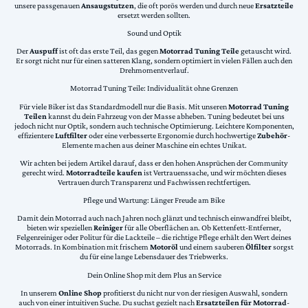
unsere passgenauen
Ansaugstutzen
, die oft porös werden und durch neue
Ersatzteile
ersetzt werden sollten.
Sound und Optik
Der
Auspuff
ist oft das erste Teil, das gegen
Motorrad Tuning Teile
getauscht wird.
Er sorgt nicht nur für einen satteren Klang, sondern optimiert in vielen Fällen auch den
Drehmomentverlauf.
Motorrad Tuning Teile: Individualität ohne Grenzen
Für viele Biker ist das Standardmodell nur die Basis. Mit unseren
Motorrad Tuning
Teilen
kannst du dein Fahrzeug von der Masse abheben. Tuning bedeutet bei uns
jedoch nicht nur Optik, sondern auch technische Optimierung. Leichtere Komponenten,
effizientere
Luftfilter
oder eine verbesserte Ergonomie durch hochwertige
Zubehör
-
Elemente machen aus deiner Maschine ein echtes Unikat.
Wir achten bei jedem Artikel darauf, dass er den hohen Ansprüchen der Community
gerecht wird.
Motorradteile kaufen
ist Vertrauenssache, und wir möchten dieses
Vertrauen durch Transparenz und Fachwissen rechtfertigen.
Pflege und Wartung: Länger Freude am Bike
Damit dein Motorrad auch nach Jahren noch glänzt und technisch einwandfrei bleibt,
bieten wir speziellen
Reiniger
für alle Oberflächen an. Ob Kettenfett-Entferner,
Felgenreiniger oder Politur für die Lackteile – die richtige Pflege erhält den Wert deines
Motorrads. In Kombination mit frischem
Motoröl
und einem sauberen
Ölfilter
sorgst
du für eine lange Lebensdauer des Triebwerks.
Dein Online Shop mit dem Plus an Service
In unserem
Online Shop
profitierst du nicht nur von der riesigen Auswahl, sondern
auch von einer intuitiven Suche. Du suchst gezielt nach
Ersatzteilen für Motorrad
-