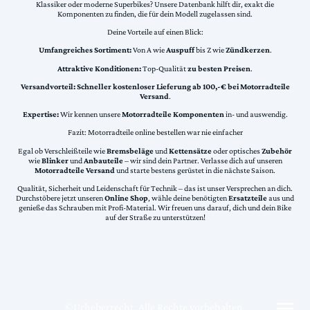
Klassiker oder moderne Superbikes? Unsere Datenbank hilft dir, exakt die
Komponenten zu finden, die für dein Modell zugelassen sind.
Deine Vorteile auf einen Blick:
Umfangreiches Sortiment:
Von A wie
Auspuff
bis Z wie
Zündkerzen
.
Attraktive Konditionen:
Top-Qualität
zu besten Preisen
.
Versandvorteil:
Schneller kostenloser Lieferung ab 100,-€ bei Motorradteile
Versand
.
Expertise:
Wir kennen unsere
Motorradteile Komponenten
in- und auswendig.
Fazit: Motorradteile online bestellen war nie einfacher
Egal ob Verschleißteile wie
Bremsbeläge
und
Kettensätze
oder optisches
Zubehör
wie
Blinker
und
Anbauteile
– wir sind dein Partner. Verlasse dich auf unseren
Motorradteile Versand
und starte bestens gerüstet in die nächste Saison.
Qualität, Sicherheit und Leidenschaft für Technik – das ist unser Versprechen an dich.
Durchstöbere jetzt unseren
Online Shop
, wähle deine benötigten
Ersatzteile
aus und
genieße das Schrauben mit Profi-Material. Wir freuen uns darauf, dich und dein Bike
auf der Straße zu unterstützen!
©Urheberrecht. Alle Rechte vorbehalten.