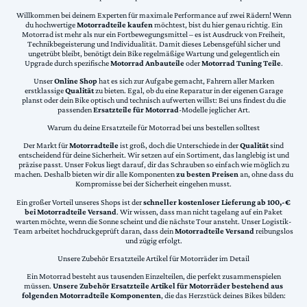
Willkommen bei deinem Experten für maximale Performance auf zwei Rädern! Wenn
du hochwertige
Motorradteile kaufen
möchtest, bist du hier genau richtig. Ein
Motorrad ist mehr als nur ein Fortbewegungsmittel – es ist Ausdruck von Freiheit,
Technikbegeisterung und Individualität. Damit dieses Lebensgefühl sicher und
ungetrübt bleibt, benötigt dein Bike regelmäßige Wartung und gelegentlich ein
Upgrade durch spezifische
Motorrad Anbauteile
oder
Motorrad Tuning Teile
.
Unser
Online Shop
hat es sich zur Aufgabe gemacht, Fahrern aller Marken
erstklassige
Qualität
zu bieten. Egal, ob du eine Reparatur in der eigenen Garage
planst oder dein Bike optisch und technisch aufwerten willst: Bei uns findest du die
passenden
Ersatzteile für Motorrad
-Modelle jeglicher Art.
Warum du deine Ersatzteile für Motorrad bei uns bestellen solltest
Der Markt für
Motorradteile
ist groß, doch die Unterschiede in der
Qualität
sind
entscheidend für deine Sicherheit. Wir setzen auf ein Sortiment, das langlebig ist und
präzise passt. Unser Fokus liegt darauf, dir das Schrauben so einfach wie möglich zu
machen. Deshalb bieten wir dir alle Komponenten
zu besten Preisen
an, ohne dass du
Kompromisse bei der Sicherheit eingehen musst.
Ein großer Vorteil unseres Shops ist der
schneller kostenloser Lieferung ab 100,-€
bei Motorradteile Versand
. Wir wissen, dass man nicht tagelang auf ein Paket
warten möchte, wenn die Sonne scheint und die nächste Tour ansteht. Unser Logistik-
Team arbeitet hochdruckgeprüft daran, dass dein
Motorradteile Versand
reibungslos
und zügig erfolgt.
Unsere Zubehör Ersatzteile Artikel für Motorräder im Detail
Ein Motorrad besteht aus tausenden Einzelteilen, die perfekt zusammenspielen
müssen.
Unsere Zubehör Ersatzteile Artikel für Motorräder bestehend aus
folgenden Motorradteile Komponenten
, die das Herzstück deines Bikes bilden: