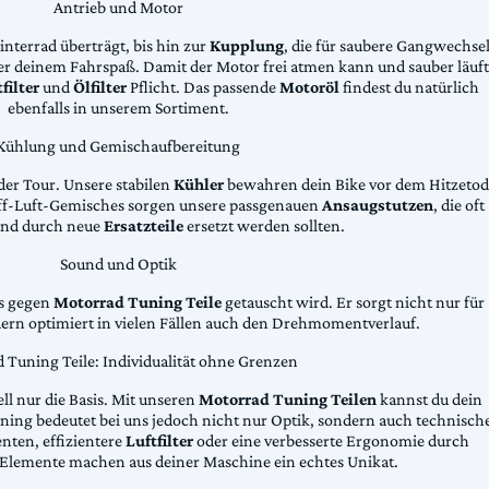
Antrieb und Motor
Hinterrad überträgt, bis hin zur
Kupplung
, die für saubere Gangwechse
ter deinem Fahrspaß. Damit der Motor frei atmen kann und sauber läuft
filter
und
Ölfilter
Pflicht. Das passende
Motoröl
findest du natürlich
ebenfalls in unserem Sortiment.
Kühlung und Gemischaufbereitung
der Tour. Unsere stabilen
Kühler
bewahren dein Bike vor dem Hitzetod
toff-Luft-Gemisches sorgen unsere passgenauen
Ansaugstutzen
, die oft
und durch neue
Ersatzteile
ersetzt werden sollten.
Sound und Optik
das gegen
Motorrad Tuning Teile
getauscht wird. Er sorgt nicht nur für
dern optimiert in vielen Fällen auch den Drehmomentverlauf.
 Tuning Teile: Individualität ohne Grenzen
ll nur die Basis. Mit unseren
Motorrad Tuning Teilen
kannst du dein
ing bedeutet bei uns jedoch nicht nur Optik, sondern auch technisch
ten, effizientere
Luftfilter
oder eine verbesserte Ergonomie durch
Elemente machen aus deiner Maschine ein echtes Unikat.