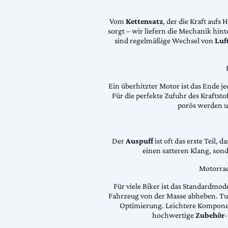
Vom
Kettensatz
, der die Kraft aufs 
sorgt – wir liefern die Mechanik hin
sind regelmäßige Wechsel von
Luft
Ein überhitzter Motor ist das Ende je
Für die perfekte Zufuhr des Krafts
porös werden 
Der
Auspuff
ist oft das erste Teil, 
einen satteren Klang, son
Motorrad
Für viele Biker ist das Standardmode
Fahrzeug von der Masse abheben. Tun
Optimierung. Leichtere Komponen
hochwertige
Zubehör
-