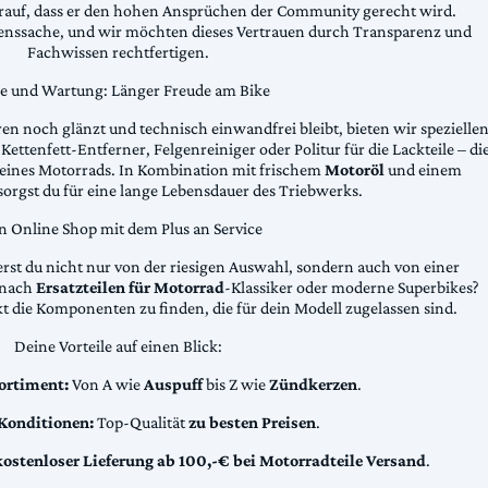
arauf, dass er den hohen Ansprüchen der Community gerecht wird.
uenssache, und wir möchten dieses Vertrauen durch Transparenz und
Fachwissen rechtfertigen.
ge und Wartung: Länger Freude am Bike
n noch glänzt und technisch einwandfrei bleibt, bieten wir spezielle
Kettenfett-Entferner, Felgenreiniger oder Politur für die Lackteile – di
 deines Motorrads. In Kombination mit frischem
Motoröl
und einem
sorgst du für eine lange Lebensdauer des Triebwerks.
n Online Shop mit dem Plus an Service
erst du nicht nur von der riesigen Auswahl, sondern auch von einer
t nach
Ersatzteilen für Motorrad
-Klassiker oder moderne Superbikes?
kt die Komponenten zu finden, die für dein Modell zugelassen sind.
Deine Vorteile auf einen Blick:
ortiment:
Von A wie
Auspuff
bis Z wie
Zündkerzen
.
 Konditionen:
Top-Qualität
zu besten Preisen
.
kostenloser Lieferung ab 100,-€ bei Motorradteile Versand
.