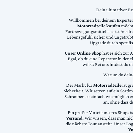
Dein ultimativer E
Willkommen bei deinem Experten
Motorradteile kaufen
möchte
Fortbewegungsmittel – es ist Ausdru
Lebensgefühl sicher und ungetrübt
Upgrade durch spezifi
Unser
Online Shop
hat es sich zur 
Egal, ob du eine Reparatur in der 
willst: Bei uns findest du 
Warum du deine 
Der Markt für
Motorradteile
ist gr
Sicherheit. Wir setzen auf ein Sortime
Schrauben so einfach wie möglich z
an, ohne dass d
Ein großer Vorteil unseres Shops i
Versand
. Wir wissen, dass man ni
die nächste Tour ansteht. Unser Lo
Ve