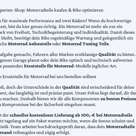
xperten-Shop: Motorradteile kaufen & Bike optimieren
 für maximale Performance auf zwei Rädern! Wenn du hochwertige
st, bist du hier genau richtig. Ein Motorrad ist mehr als nur ein
ck von Freiheit, Technikbegeisterung und Individualität. Damit dieses
 bleibt, benötigt dein Bike regelmäßige Wartung und gelegentlich ein
sche
Motorrad Anbauteile
oder
Motorrad Tuning Teile
.
Aufgabe gemacht, Fahrern aller Marken erstklassige
Qualität
zu bieten.
eigenen Garage planst oder dein Bike optisch und technisch aufwerten
die passenden
Ersatzteile für Motorrad
-Modelle jeglicher Art.
Ersatzteile für Motorrad bei uns bestellen solltest
oß, doch die Unterschiede in der
Qualität
sind entscheidend für deine
nt, das langlebig ist und präzise passt. Unser Fokus liegt darauf, dir da
u machen. Deshalb bieten wir dir alle Komponenten
zu besten Preisen
u Kompromisse bei der Sicherheit eingehen musst.
st der
schneller kostenloser Lieferung ab 100,-€ bei Motorradteile
cht tagelang auf ein Paket warten möchte, wenn die Sonne scheint und
gistik-Team arbeitet hochdruckgeprüft daran, dass dein
Motorradteile
rsand
reibungslos und zügig erfolgt.