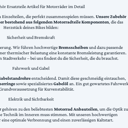
ör Ersatzteile Artikel für Motorräder im Detail
n Einzelteilen, die perfekt zusammenspielen müssen.
Unsere Zubehör
äder bestehend aus folgenden Motorradteile Komponenten
, die das
Herzstück deines Bikes bilden:
Sicherheit und Bremskraft
zögerung. Wir führen hochwertige
Bremsscheiben
und dazu passende
emer thermischer Belastung eine konstante Bremsleistung garantieren.
 Stadtverkehr – bei uns findest du die Sicherheit, die du brauchst.
Fahrwerk und Gabel
Gabelstandrohre
entscheidend. Damit diese geschmeidig eintauchen,
erringe
sowie spezialisiertes
Gabelöl
an. Ein gut gewartetes Fahrwer
e Grundvoraussetzung für Kurvenstabilität.
Elektrik und Sichtbarkeit
r
gehören zu den beliebtesten
Motorrad Anbauteilen
, um die Optik zu
die Technik im Inneren muss stimmen. Mit unseren hochwertigen
 eine optimale Verbrennung und einen zuverlässigen Kaltstart.