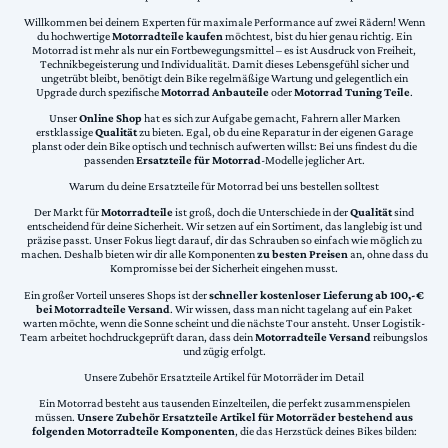
Willkommen bei deinem Experten für maximale Performance auf zwei Rädern! Wenn
du hochwertige
Motorradteile kaufen
möchtest, bist du hier genau richtig. Ein
Motorrad ist mehr als nur ein Fortbewegungsmittel – es ist Ausdruck von Freiheit,
Technikbegeisterung und Individualität. Damit dieses Lebensgefühl sicher und
ungetrübt bleibt, benötigt dein Bike regelmäßige Wartung und gelegentlich ein
Upgrade durch spezifische
Motorrad Anbauteile
oder
Motorrad Tuning Teile
.
Unser
Online Shop
hat es sich zur Aufgabe gemacht, Fahrern aller Marken
erstklassige
Qualität
zu bieten. Egal, ob du eine Reparatur in der eigenen Garage
planst oder dein Bike optisch und technisch aufwerten willst: Bei uns findest du die
passenden
Ersatzteile für Motorrad
-Modelle jeglicher Art.
Warum du deine Ersatzteile für Motorrad bei uns bestellen solltest
Der Markt für
Motorradteile
ist groß, doch die Unterschiede in der
Qualität
sind
entscheidend für deine Sicherheit. Wir setzen auf ein Sortiment, das langlebig ist und
präzise passt. Unser Fokus liegt darauf, dir das Schrauben so einfach wie möglich zu
machen. Deshalb bieten wir dir alle Komponenten
zu besten Preisen
an, ohne dass du
Kompromisse bei der Sicherheit eingehen musst.
Ein großer Vorteil unseres Shops ist der
schneller kostenloser Lieferung ab 100,-€
bei Motorradteile Versand
. Wir wissen, dass man nicht tagelang auf ein Paket
warten möchte, wenn die Sonne scheint und die nächste Tour ansteht. Unser Logistik-
Team arbeitet hochdruckgeprüft daran, dass dein
Motorradteile Versand
reibungslos
und zügig erfolgt.
Unsere Zubehör Ersatzteile Artikel für Motorräder im Detail
Ein Motorrad besteht aus tausenden Einzelteilen, die perfekt zusammenspielen
müssen.
Unsere Zubehör Ersatzteile Artikel für Motorräder bestehend aus
folgenden Motorradteile Komponenten
, die das Herzstück deines Bikes bilden: