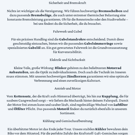
Sicherheit und Bremskraft
Nichts ist wichtiger als die Verzögerung. Wir führen hochwertige
Bremsscheiben
und
dazu passende
Bremsbeläge
, die auch unter extremer thermischer Belastung eine
konstante Bremsleistung garantieren. Ob für die Rennstrecke oder den Stadtverkehr –
bei uns findest du die Sicherheit, die du brauchst.
Fahrwerk und Gabel
Für ein präzises Handling sind die
Gabelstandrohre
entscheidend. Damit diese
geschmeidig eintauchen, bieten wir die passenden
Gabelsimmerringe
sowie
spezialisiertes
Gabelöl
an. Ein gut gewartetes Fahrwerk ist die Grundvoraussetzung
für Kurvenstabilität.
Elektrik und Sichtbarkeit
Kleine Teile, große Wirkung:
Blinker
gehören zu den beliebtesten
Motorrad
Anbauteilen
, um die Optik zu individualisieren. Doch auch die Technik im Inneren
muss stimmen. Mit unseren hochwertigen
Zündkerzen
garantieren wir eine optimale
Verbrennung und einen zuverlässigen Kaltstart.
Antrieb und Motor
Vom
Kettensatz
, der die Kraft aufs Hinterrad überträgt, bis hin zur
Kupplung
, die für
saubere Gangwechsel sorgt – wir liefern die Mechanik hinter deinem Fahrspaß. Damit
der Motor frei atmen kann und sauber läuft, sind regelmäßige Wechsel von
Luftfilter
und
Ölfilter
Pflicht. Das passende
Motoröl
findest du natürlich ebenfalls in unserem
Sortiment.
Kühlung und Gemischaufbereitung
Ein überhitzter Motor ist das Ende jeder Tour. Unsere stabilen
Kühler
bewahren dein
Bike vor dem Hitzetod. Für die perfekte Zufuhr des Kraftstoff-Luft-Gemisches sorgen