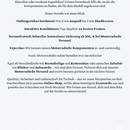
Klassiker oder moderne Superbikes? Unsere Datenbank hilft dir, exakt die
Komponenten zu finden, die für dein Modell zugelassen sind.
Deine Vorteile auf einen Blick:
Umfangreiches Sortiment:
Von A wie
Auspuff
bis Z wie
Zündkerzen
.
Attraktive Konditionen:
Top-Qualität
zu besten Preisen
.
Versandvorteil:
Schneller kostenloser Lieferung ab 100,-€ bei Motorradteile
Versand
.
Expertise:
Wir kennen unsere
Motorradteile Komponenten
in- und auswendig.
Fazit: Motorradteile online bestellen war nie einfacher
Egal ob Verschleißteile wie
Bremsbeläge
und
Kettensätze
oder optisches
Zubehör
wie
Blinker
und
Anbauteile
– wir sind dein Partner. Verlasse dich auf unseren
Motorradteile Versand
und starte bestens gerüstet in die nächste Saison.
Qualität, Sicherheit und Leidenschaft für Technik – das ist unser Versprechen an dich.
Durchstöbere jetzt unseren
Online Shop
, wähle deine benötigten
Ersatzteile
aus und
genieße das Schrauben mit Profi-Material. Wir freuen uns darauf, dich und dein Bike
auf der Straße zu unterstützen!
©Urheberrecht. Alle Rechte vorbehalten.