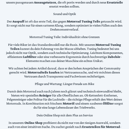
unsere passgenauen
Ansaugstutzen
, die oft porös werden und durch neue
Ersatzteile
ersetzt werden sollten.
Sound und Optik
Der
Auspuff
ist oft das erste Teil, das gegen
Motorrad Tuning Teile
getauscht wird.
Er sorgt nicht nur für einen satteren Klang, sondern optimiert in vielen Fällen auch den
Drehmomentverlauf.
Motorrad Tuning Teile: Individualität ohne Grenzen
Für viele Biker ist das Standardmodell nur die Basis. Mit unseren
Motorrad Tuning
Teilen
kannst du dein Fahrzeug von der Masse abheben. Tuning bedeutet bei uns
jedoch nicht nur Optik, sondern auch technische Optimierung. Leichtere Komponenten,
effizientere
Luftfilter
oder eine verbesserte Ergonomie durch hochwertige
Zubehör
-
Elemente machen aus deiner Maschine ein echtes Unikat.
Wir achten bei jedem Artikel darauf, dass er den hohen Ansprüchen der Community
gerecht wird.
Motorradteile kaufen
ist Vertrauenssache, und wir möchten dieses
Vertrauen durch Transparenz und Fachwissen rechtfertigen.
Pflege und Wartung: Länger Freude am Bike
Damit dein Motorrad auch nach Jahren noch glänzt und technisch einwandfrei bleibt,
bieten wir speziellen
Reiniger
für alle Oberflächen an. Ob Kettenfett-Entferner,
Felgenreiniger oder Politur für die Lackteile – die richtige Pflege erhält den Wert deines
Motorrads. In Kombination mit frischem
Motoröl
und einem sauberen
Ölfilter
sorgst
du für eine lange Lebensdauer des Triebwerks.
Dein Online Shop mit dem Plus an Service
In unserem
Online Shop
profitierst du nicht nur von der riesigen Auswahl, sondern
auch von einer intuitiven Suche. Du suchst gezielt nach
Ersatzteilen für Motorrad
-