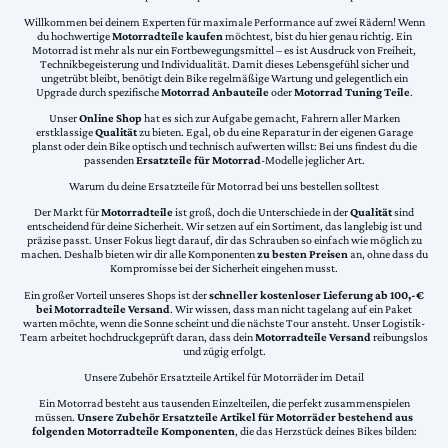
Willkommen bei deinem Experten für maximale Performance auf zwei Rädern! Wenn
du hochwertige
Motorradteile kaufen
möchtest, bist du hier genau richtig. Ein
Motorrad ist mehr als nur ein Fortbewegungsmittel – es ist Ausdruck von Freiheit,
Technikbegeisterung und Individualität. Damit dieses Lebensgefühl sicher und
ungetrübt bleibt, benötigt dein Bike regelmäßige Wartung und gelegentlich ein
Upgrade durch spezifische
Motorrad Anbauteile
oder
Motorrad Tuning Teile
.
Unser
Online Shop
hat es sich zur Aufgabe gemacht, Fahrern aller Marken
erstklassige
Qualität
zu bieten. Egal, ob du eine Reparatur in der eigenen Garage
planst oder dein Bike optisch und technisch aufwerten willst: Bei uns findest du die
passenden
Ersatzteile für Motorrad
-Modelle jeglicher Art.
Warum du deine Ersatzteile für Motorrad bei uns bestellen solltest
Der Markt für
Motorradteile
ist groß, doch die Unterschiede in der
Qualität
sind
entscheidend für deine Sicherheit. Wir setzen auf ein Sortiment, das langlebig ist und
präzise passt. Unser Fokus liegt darauf, dir das Schrauben so einfach wie möglich zu
machen. Deshalb bieten wir dir alle Komponenten
zu besten Preisen
an, ohne dass du
Kompromisse bei der Sicherheit eingehen musst.
Ein großer Vorteil unseres Shops ist der
schneller kostenloser Lieferung ab 100,-€
bei Motorradteile Versand
. Wir wissen, dass man nicht tagelang auf ein Paket
warten möchte, wenn die Sonne scheint und die nächste Tour ansteht. Unser Logistik-
Team arbeitet hochdruckgeprüft daran, dass dein
Motorradteile Versand
reibungslos
und zügig erfolgt.
Unsere Zubehör Ersatzteile Artikel für Motorräder im Detail
Ein Motorrad besteht aus tausenden Einzelteilen, die perfekt zusammenspielen
müssen.
Unsere Zubehör Ersatzteile Artikel für Motorräder bestehend aus
folgenden Motorradteile Komponenten
, die das Herzstück deines Bikes bilden: