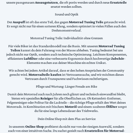
unsere passgenauen
Ansaugstutzen
, die oft porös werden und durch neue
Ersatzteile
ersetzt werden sollten.
Sound und Optik
Der
Auspuff
ist oft das erste Teil, das gegen
Motorrad Tuning Teile
getauscht wird.
Er sorgt nicht nur für einen satteren Klang, sondern optimiert in vielen Fällen auch den
Drehmomentverlauf.
Motorrad Tuning Teile: Individualität ohne Grenzen
Für viele Biker ist das Standardmodell nur die Basis. Mit unseren
Motorrad Tuning
Teilen
kannst du dein Fahrzeug von der Masse abheben. Tuning bedeutet bei uns
jedoch nicht nur Optik, sondern auch technische Optimierung. Leichtere Komponenten,
effizientere
Luftfilter
oder eine verbesserte Ergonomie durch hochwertige
Zubehör
-
Elemente machen aus deiner Maschine ein echtes Unikat.
Wir achten bei jedem Artikel darauf, dass er den hohen Ansprüchen der Community
gerecht wird.
Motorradteile kaufen
ist Vertrauenssache, und wir möchten dieses
Vertrauen durch Transparenz und Fachwissen rechtfertigen.
Pflege und Wartung: Länger Freude am Bike
Damit dein Motorrad auch nach Jahren noch glänzt und technisch einwandfrei bleibt,
bieten wir speziellen
Reiniger
für alle Oberflächen an. Ob Kettenfett-Entferner,
Felgenreiniger oder Politur für die Lackteile – die richtige Pflege erhält den Wert deines
Motorrads. In Kombination mit frischem
Motoröl
und einem sauberen
Ölfilter
sorgst
du für eine lange Lebensdauer des Triebwerks.
Dein Online Shop mit dem Plus an Service
In unserem
Online Shop
profitierst du nicht nur von der riesigen Auswahl, sondern
auch von einer intuitiven Suche. Du suchst gezielt nach
Ersatzteilen für Motorrad
-