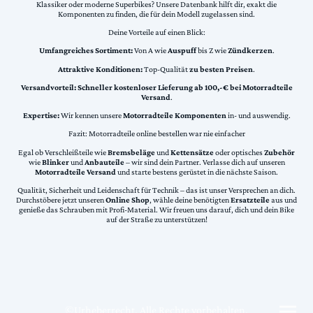
Klassiker oder moderne Superbikes? Unsere Datenbank hilft dir, exakt die
Komponenten zu finden, die für dein Modell zugelassen sind.
Deine Vorteile auf einen Blick:
Umfangreiches Sortiment:
Von A wie
Auspuff
bis Z wie
Zündkerzen
.
Attraktive Konditionen:
Top-Qualität
zu besten Preisen
.
Versandvorteil:
Schneller kostenloser Lieferung ab 100,-€ bei Motorradteile
Versand
.
Expertise:
Wir kennen unsere
Motorradteile Komponenten
in- und auswendig.
Fazit: Motorradteile online bestellen war nie einfacher
Egal ob Verschleißteile wie
Bremsbeläge
und
Kettensätze
oder optisches
Zubehör
wie
Blinker
und
Anbauteile
– wir sind dein Partner. Verlasse dich auf unseren
Motorradteile Versand
und starte bestens gerüstet in die nächste Saison.
Qualität, Sicherheit und Leidenschaft für Technik – das ist unser Versprechen an dich.
Durchstöbere jetzt unseren
Online Shop
, wähle deine benötigten
Ersatzteile
aus und
genieße das Schrauben mit Profi-Material. Wir freuen uns darauf, dich und dein Bike
auf der Straße zu unterstützen!
©Urheberrecht. Alle Rechte vorbehalten.