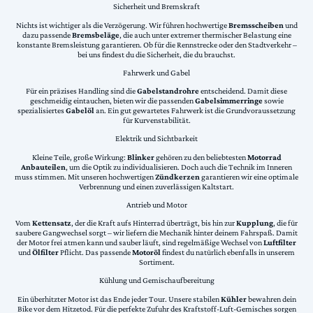
Sicherheit und Bremskraft
Nichts ist wichtiger als die Verzögerung. Wir führen hochwertige
Bremsscheiben
und
dazu passende
Bremsbeläge
, die auch unter extremer thermischer Belastung eine
konstante Bremsleistung garantieren. Ob für die Rennstrecke oder den Stadtverkehr –
bei uns findest du die Sicherheit, die du brauchst.
Fahrwerk und Gabel
Für ein präzises Handling sind die
Gabelstandrohre
entscheidend. Damit diese
geschmeidig eintauchen, bieten wir die passenden
Gabelsimmerringe
sowie
spezialisiertes
Gabelöl
an. Ein gut gewartetes Fahrwerk ist die Grundvoraussetzung
für Kurvenstabilität.
Elektrik und Sichtbarkeit
Kleine Teile, große Wirkung:
Blinker
gehören zu den beliebtesten
Motorrad
Anbauteilen
, um die Optik zu individualisieren. Doch auch die Technik im Inneren
muss stimmen. Mit unseren hochwertigen
Zündkerzen
garantieren wir eine optimale
Verbrennung und einen zuverlässigen Kaltstart.
Antrieb und Motor
Vom
Kettensatz
, der die Kraft aufs Hinterrad überträgt, bis hin zur
Kupplung
, die für
saubere Gangwechsel sorgt – wir liefern die Mechanik hinter deinem Fahrspaß. Damit
der Motor frei atmen kann und sauber läuft, sind regelmäßige Wechsel von
Luftfilter
und
Ölfilter
Pflicht. Das passende
Motoröl
findest du natürlich ebenfalls in unserem
Sortiment.
Kühlung und Gemischaufbereitung
Ein überhitzter Motor ist das Ende jeder Tour. Unsere stabilen
Kühler
bewahren dein
Bike vor dem Hitzetod. Für die perfekte Zufuhr des Kraftstoff-Luft-Gemisches sorgen