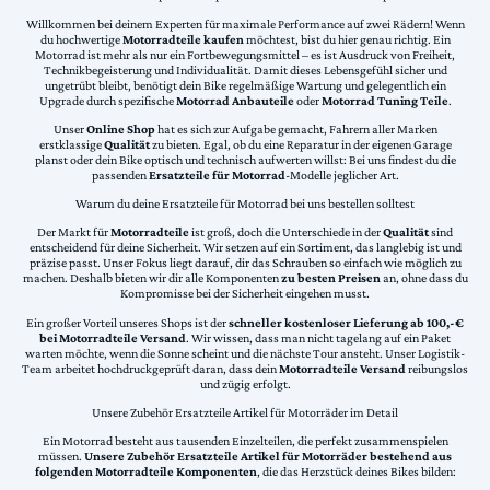
Willkommen bei deinem Experten für maximale Performance auf zwei Rädern! Wenn
du hochwertige
Motorradteile kaufen
möchtest, bist du hier genau richtig. Ein
Motorrad ist mehr als nur ein Fortbewegungsmittel – es ist Ausdruck von Freiheit,
Technikbegeisterung und Individualität. Damit dieses Lebensgefühl sicher und
ungetrübt bleibt, benötigt dein Bike regelmäßige Wartung und gelegentlich ein
Upgrade durch spezifische
Motorrad Anbauteile
oder
Motorrad Tuning Teile
.
Unser
Online Shop
hat es sich zur Aufgabe gemacht, Fahrern aller Marken
erstklassige
Qualität
zu bieten. Egal, ob du eine Reparatur in der eigenen Garage
planst oder dein Bike optisch und technisch aufwerten willst: Bei uns findest du die
passenden
Ersatzteile für Motorrad
-Modelle jeglicher Art.
Warum du deine Ersatzteile für Motorrad bei uns bestellen solltest
Der Markt für
Motorradteile
ist groß, doch die Unterschiede in der
Qualität
sind
entscheidend für deine Sicherheit. Wir setzen auf ein Sortiment, das langlebig ist und
präzise passt. Unser Fokus liegt darauf, dir das Schrauben so einfach wie möglich zu
machen. Deshalb bieten wir dir alle Komponenten
zu besten Preisen
an, ohne dass du
Kompromisse bei der Sicherheit eingehen musst.
Ein großer Vorteil unseres Shops ist der
schneller kostenloser Lieferung ab 100,-€
bei Motorradteile Versand
. Wir wissen, dass man nicht tagelang auf ein Paket
warten möchte, wenn die Sonne scheint und die nächste Tour ansteht. Unser Logistik-
Team arbeitet hochdruckgeprüft daran, dass dein
Motorradteile Versand
reibungslos
und zügig erfolgt.
Unsere Zubehör Ersatzteile Artikel für Motorräder im Detail
Ein Motorrad besteht aus tausenden Einzelteilen, die perfekt zusammenspielen
müssen.
Unsere Zubehör Ersatzteile Artikel für Motorräder bestehend aus
folgenden Motorradteile Komponenten
, die das Herzstück deines Bikes bilden: