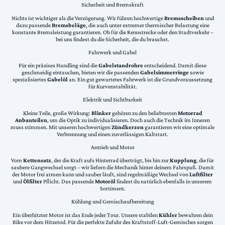
Sicherheit und Bremskraft
Nichts ist wichtiger als die Verzögerung. Wir führen hochwertige
Bremsscheiben
und
dazu passende
Bremsbeläge
, die auch unter extremer thermischer Belastung eine
konstante Bremsleistung garantieren. Ob für die Rennstrecke oder den Stadtverkehr –
bei uns findest du die Sicherheit, die du brauchst.
Fahrwerk und Gabel
Für ein präzises Handling sind die
Gabelstandrohre
entscheidend. Damit diese
geschmeidig eintauchen, bieten wir die passenden
Gabelsimmerringe
sowie
spezialisiertes
Gabelöl
an. Ein gut gewartetes Fahrwerk ist die Grundvoraussetzung
für Kurvenstabilität.
Elektrik und Sichtbarkeit
Kleine Teile, große Wirkung:
Blinker
gehören zu den beliebtesten
Motorrad
Anbauteilen
, um die Optik zu individualisieren. Doch auch die Technik im Inneren
muss stimmen. Mit unseren hochwertigen
Zündkerzen
garantieren wir eine optimale
Verbrennung und einen zuverlässigen Kaltstart.
Antrieb und Motor
Vom
Kettensatz
, der die Kraft aufs Hinterrad überträgt, bis hin zur
Kupplung
, die für
saubere Gangwechsel sorgt – wir liefern die Mechanik hinter deinem Fahrspaß. Damit
der Motor frei atmen kann und sauber läuft, sind regelmäßige Wechsel von
Luftfilter
und
Ölfilter
Pflicht. Das passende
Motoröl
findest du natürlich ebenfalls in unserem
Sortiment.
Kühlung und Gemischaufbereitung
Ein überhitzter Motor ist das Ende jeder Tour. Unsere stabilen
Kühler
bewahren dein
Bike vor dem Hitzetod. Für die perfekte Zufuhr des Kraftstoff-Luft-Gemisches sorgen