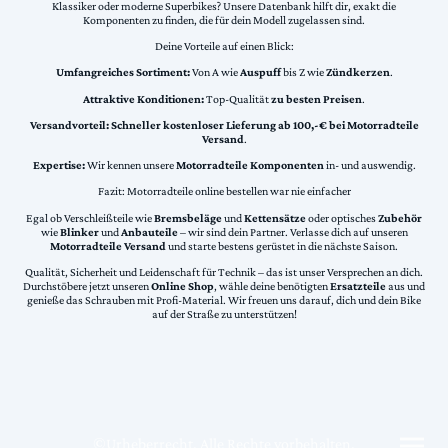
Klassiker oder moderne Superbikes? Unsere Datenbank hilft dir, exakt die
Komponenten zu finden, die für dein Modell zugelassen sind.
Deine Vorteile auf einen Blick:
Umfangreiches Sortiment:
Von A wie
Auspuff
bis Z wie
Zündkerzen
.
Attraktive Konditionen:
Top-Qualität
zu besten Preisen
.
Versandvorteil:
Schneller kostenloser Lieferung ab 100,-€ bei Motorradteile
Versand
.
Expertise:
Wir kennen unsere
Motorradteile Komponenten
in- und auswendig.
Fazit: Motorradteile online bestellen war nie einfacher
Egal ob Verschleißteile wie
Bremsbeläge
und
Kettensätze
oder optisches
Zubehör
wie
Blinker
und
Anbauteile
– wir sind dein Partner. Verlasse dich auf unseren
Motorradteile Versand
und starte bestens gerüstet in die nächste Saison.
Qualität, Sicherheit und Leidenschaft für Technik – das ist unser Versprechen an dich.
Durchstöbere jetzt unseren
Online Shop
, wähle deine benötigten
Ersatzteile
aus und
genieße das Schrauben mit Profi-Material. Wir freuen uns darauf, dich und dein Bike
auf der Straße zu unterstützen!
©Urheberrecht. Alle Rechte vorbehalten.