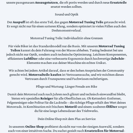
unsere passgenauen
Ansaugstutzen
, die oft porös werden und durch neue
Ersatzteile
ersetzt werden sollten.
Sound und Optik
Der
Auspuff
ist oft das erste Teil, das gegen
Motorrad Tuning Teile
getauscht wird.
Er sorgt nicht nur für einen satteren Klang, sondern optimiert in vielen Fällen auch den
Drehmomentverlauf.
Motorrad Tuning Teile: Individualität ohne Grenzen
Für viele Biker ist das Standardmodell nur die Basis. Mit unseren
Motorrad Tuning
Teilen
kannst du dein Fahrzeug von der Masse abheben. Tuning bedeutet bei uns
jedoch nicht nur Optik, sondern auch technische Optimierung. Leichtere Komponenten,
effizientere
Luftfilter
oder eine verbesserte Ergonomie durch hochwertige
Zubehör
-
Elemente machen aus deiner Maschine ein echtes Unikat.
Wir achten bei jedem Artikel darauf, dass er den hohen Ansprüchen der Community
gerecht wird.
Motorradteile kaufen
ist Vertrauenssache, und wir möchten dieses
Vertrauen durch Transparenz und Fachwissen rechtfertigen.
Pflege und Wartung: Länger Freude am Bike
Damit dein Motorrad auch nach Jahren noch glänzt und technisch einwandfrei bleibt,
bieten wir speziellen
Reiniger
für alle Oberflächen an. Ob Kettenfett-Entferner,
Felgenreiniger oder Politur für die Lackteile – die richtige Pflege erhält den Wert deines
Motorrads. In Kombination mit frischem
Motoröl
und einem sauberen
Ölfilter
sorgst
du für eine lange Lebensdauer des Triebwerks.
Dein Online Shop mit dem Plus an Service
In unserem
Online Shop
profitierst du nicht nur von der riesigen Auswahl, sondern
auch von einer intuitiven Suche. Du suchst gezielt nach
Ersatzteilen für Motorrad
-