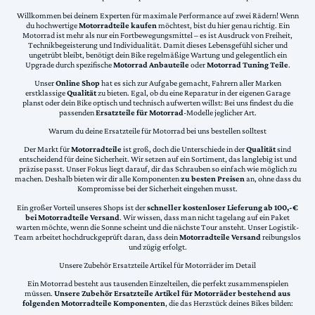
Willkommen bei deinem Experten für maximale Performance auf zwei Rädern! Wenn
du hochwertige
Motorradteile kaufen
möchtest, bist du hier genau richtig. Ein
Motorrad ist mehr als nur ein Fortbewegungsmittel – es ist Ausdruck von Freiheit,
Technikbegeisterung und Individualität. Damit dieses Lebensgefühl sicher und
ungetrübt bleibt, benötigt dein Bike regelmäßige Wartung und gelegentlich ein
Upgrade durch spezifische
Motorrad Anbauteile
oder
Motorrad Tuning Teile
.
Unser
Online Shop
hat es sich zur Aufgabe gemacht, Fahrern aller Marken
erstklassige
Qualität
zu bieten. Egal, ob du eine Reparatur in der eigenen Garage
planst oder dein Bike optisch und technisch aufwerten willst: Bei uns findest du die
passenden
Ersatzteile für Motorrad
-Modelle jeglicher Art.
Warum du deine Ersatzteile für Motorrad bei uns bestellen solltest
Der Markt für
Motorradteile
ist groß, doch die Unterschiede in der
Qualität
sind
entscheidend für deine Sicherheit. Wir setzen auf ein Sortiment, das langlebig ist und
präzise passt. Unser Fokus liegt darauf, dir das Schrauben so einfach wie möglich zu
machen. Deshalb bieten wir dir alle Komponenten
zu besten Preisen
an, ohne dass du
Kompromisse bei der Sicherheit eingehen musst.
Ein großer Vorteil unseres Shops ist der
schneller kostenloser Lieferung ab 100,-€
bei Motorradteile Versand
. Wir wissen, dass man nicht tagelang auf ein Paket
warten möchte, wenn die Sonne scheint und die nächste Tour ansteht. Unser Logistik-
Team arbeitet hochdruckgeprüft daran, dass dein
Motorradteile Versand
reibungslos
und zügig erfolgt.
Unsere Zubehör Ersatzteile Artikel für Motorräder im Detail
Ein Motorrad besteht aus tausenden Einzelteilen, die perfekt zusammenspielen
müssen.
Unsere Zubehör Ersatzteile Artikel für Motorräder bestehend aus
folgenden Motorradteile Komponenten
, die das Herzstück deines Bikes bilden: