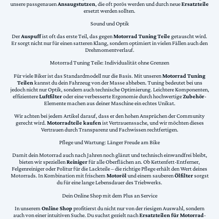
unsere passgenauen
Ansaugstutzen
, die oft porös werden und durch neue
Ersatzteile
ersetzt werden sollten.
Sound und Optik
Der
Auspuff
ist oft das erste Teil, das gegen
Motorrad Tuning Teile
getauscht wird.
Er sorgt nicht nur für einen satteren Klang, sondern optimiert in vielen Fällen auch den
Drehmomentverlauf.
Motorrad Tuning Teile: Individualität ohne Grenzen
Für viele Biker ist das Standardmodell nur die Basis. Mit unseren
Motorrad Tuning
Teilen
kannst du dein Fahrzeug von der Masse abheben. Tuning bedeutet bei uns
jedoch nicht nur Optik, sondern auch technische Optimierung. Leichtere Komponenten,
effizientere
Luftfilter
oder eine verbesserte Ergonomie durch hochwertige
Zubehör
-
Elemente machen aus deiner Maschine ein echtes Unikat.
Wir achten bei jedem Artikel darauf, dass er den hohen Ansprüchen der Community
gerecht wird.
Motorradteile kaufen
ist Vertrauenssache, und wir möchten dieses
Vertrauen durch Transparenz und Fachwissen rechtfertigen.
Pflege und Wartung: Länger Freude am Bike
Damit dein Motorrad auch nach Jahren noch glänzt und technisch einwandfrei bleibt,
bieten wir speziellen
Reiniger
für alle Oberflächen an. Ob Kettenfett-Entferner,
Felgenreiniger oder Politur für die Lackteile – die richtige Pflege erhält den Wert deines
Motorrads. In Kombination mit frischem
Motoröl
und einem sauberen
Ölfilter
sorgst
du für eine lange Lebensdauer des Triebwerks.
Dein Online Shop mit dem Plus an Service
In unserem
Online Shop
profitierst du nicht nur von der riesigen Auswahl, sondern
auch von einer intuitiven Suche. Du suchst gezielt nach
Ersatzteilen für Motorrad
-