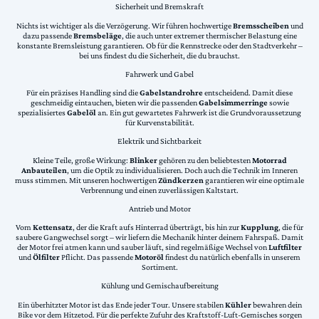
Sicherheit und Bremskraft
Nichts ist wichtiger als die Verzögerung. Wir führen hochwertige
Bremsscheiben
und
dazu passende
Bremsbeläge
, die auch unter extremer thermischer Belastung eine
konstante Bremsleistung garantieren. Ob für die Rennstrecke oder den Stadtverkehr –
bei uns findest du die Sicherheit, die du brauchst.
Fahrwerk und Gabel
Für ein präzises Handling sind die
Gabelstandrohre
entscheidend. Damit diese
geschmeidig eintauchen, bieten wir die passenden
Gabelsimmerringe
sowie
spezialisiertes
Gabelöl
an. Ein gut gewartetes Fahrwerk ist die Grundvoraussetzung
für Kurvenstabilität.
Elektrik und Sichtbarkeit
Kleine Teile, große Wirkung:
Blinker
gehören zu den beliebtesten
Motorrad
Anbauteilen
, um die Optik zu individualisieren. Doch auch die Technik im Inneren
muss stimmen. Mit unseren hochwertigen
Zündkerzen
garantieren wir eine optimale
Verbrennung und einen zuverlässigen Kaltstart.
Antrieb und Motor
Vom
Kettensatz
, der die Kraft aufs Hinterrad überträgt, bis hin zur
Kupplung
, die für
saubere Gangwechsel sorgt – wir liefern die Mechanik hinter deinem Fahrspaß. Damit
der Motor frei atmen kann und sauber läuft, sind regelmäßige Wechsel von
Luftfilter
und
Ölfilter
Pflicht. Das passende
Motoröl
findest du natürlich ebenfalls in unserem
Sortiment.
Kühlung und Gemischaufbereitung
Ein überhitzter Motor ist das Ende jeder Tour. Unsere stabilen
Kühler
bewahren dein
Bike vor dem Hitzetod. Für die perfekte Zufuhr des Kraftstoff-Luft-Gemisches sorgen