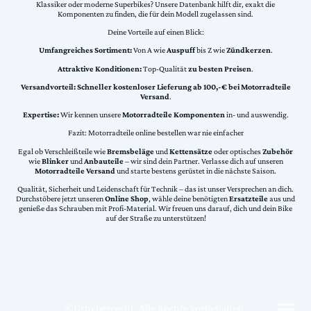
Klassiker oder moderne Superbikes? Unsere Datenbank hilft dir, exakt die
Komponenten zu finden, die für dein Modell zugelassen sind.
Deine Vorteile auf einen Blick:
Umfangreiches Sortiment:
Von A wie
Auspuff
bis Z wie
Zündkerzen
.
Attraktive Konditionen:
Top-Qualität
zu besten Preisen
.
Versandvorteil:
Schneller kostenloser Lieferung ab 100,-€ bei Motorradteile
Versand
.
Expertise:
Wir kennen unsere
Motorradteile Komponenten
in- und auswendig.
Fazit: Motorradteile online bestellen war nie einfacher
Egal ob Verschleißteile wie
Bremsbeläge
und
Kettensätze
oder optisches
Zubehör
wie
Blinker
und
Anbauteile
– wir sind dein Partner. Verlasse dich auf unseren
Motorradteile Versand
und starte bestens gerüstet in die nächste Saison.
Qualität, Sicherheit und Leidenschaft für Technik – das ist unser Versprechen an dich.
Durchstöbere jetzt unseren
Online Shop
, wähle deine benötigten
Ersatzteile
aus und
genieße das Schrauben mit Profi-Material. Wir freuen uns darauf, dich und dein Bike
auf der Straße zu unterstützen!
©Urheberrecht. Alle Rechte vorbehalten.