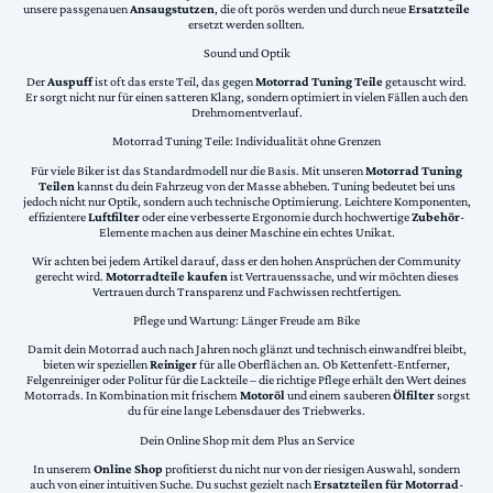
unsere passgenauen
Ansaugstutzen
, die oft porös werden und durch neue
Ersatzteile
ersetzt werden sollten.
Sound und Optik
Der
Auspuff
ist oft das erste Teil, das gegen
Motorrad Tuning Teile
getauscht wird.
Er sorgt nicht nur für einen satteren Klang, sondern optimiert in vielen Fällen auch den
Drehmomentverlauf.
Motorrad Tuning Teile: Individualität ohne Grenzen
Für viele Biker ist das Standardmodell nur die Basis. Mit unseren
Motorrad Tuning
Teilen
kannst du dein Fahrzeug von der Masse abheben. Tuning bedeutet bei uns
jedoch nicht nur Optik, sondern auch technische Optimierung. Leichtere Komponenten,
effizientere
Luftfilter
oder eine verbesserte Ergonomie durch hochwertige
Zubehör
-
Elemente machen aus deiner Maschine ein echtes Unikat.
Wir achten bei jedem Artikel darauf, dass er den hohen Ansprüchen der Community
gerecht wird.
Motorradteile kaufen
ist Vertrauenssache, und wir möchten dieses
Vertrauen durch Transparenz und Fachwissen rechtfertigen.
Pflege und Wartung: Länger Freude am Bike
Damit dein Motorrad auch nach Jahren noch glänzt und technisch einwandfrei bleibt,
bieten wir speziellen
Reiniger
für alle Oberflächen an. Ob Kettenfett-Entferner,
Felgenreiniger oder Politur für die Lackteile – die richtige Pflege erhält den Wert deines
Motorrads. In Kombination mit frischem
Motoröl
und einem sauberen
Ölfilter
sorgst
du für eine lange Lebensdauer des Triebwerks.
Dein Online Shop mit dem Plus an Service
In unserem
Online Shop
profitierst du nicht nur von der riesigen Auswahl, sondern
auch von einer intuitiven Suche. Du suchst gezielt nach
Ersatzteilen für Motorrad
-