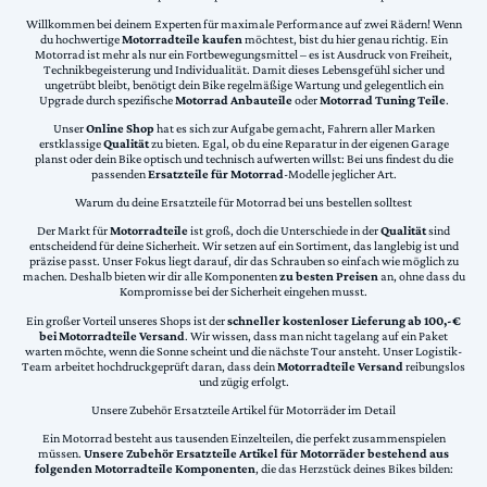
Willkommen bei deinem Experten für maximale Performance auf zwei Rädern! Wenn
du hochwertige
Motorradteile kaufen
möchtest, bist du hier genau richtig. Ein
Motorrad ist mehr als nur ein Fortbewegungsmittel – es ist Ausdruck von Freiheit,
Technikbegeisterung und Individualität. Damit dieses Lebensgefühl sicher und
ungetrübt bleibt, benötigt dein Bike regelmäßige Wartung und gelegentlich ein
Upgrade durch spezifische
Motorrad Anbauteile
oder
Motorrad Tuning Teile
.
Unser
Online Shop
hat es sich zur Aufgabe gemacht, Fahrern aller Marken
erstklassige
Qualität
zu bieten. Egal, ob du eine Reparatur in der eigenen Garage
planst oder dein Bike optisch und technisch aufwerten willst: Bei uns findest du die
passenden
Ersatzteile für Motorrad
-Modelle jeglicher Art.
Warum du deine Ersatzteile für Motorrad bei uns bestellen solltest
Der Markt für
Motorradteile
ist groß, doch die Unterschiede in der
Qualität
sind
entscheidend für deine Sicherheit. Wir setzen auf ein Sortiment, das langlebig ist und
präzise passt. Unser Fokus liegt darauf, dir das Schrauben so einfach wie möglich zu
machen. Deshalb bieten wir dir alle Komponenten
zu besten Preisen
an, ohne dass du
Kompromisse bei der Sicherheit eingehen musst.
Ein großer Vorteil unseres Shops ist der
schneller kostenloser Lieferung ab 100,-€
bei Motorradteile Versand
. Wir wissen, dass man nicht tagelang auf ein Paket
warten möchte, wenn die Sonne scheint und die nächste Tour ansteht. Unser Logistik-
Team arbeitet hochdruckgeprüft daran, dass dein
Motorradteile Versand
reibungslos
und zügig erfolgt.
Unsere Zubehör Ersatzteile Artikel für Motorräder im Detail
Ein Motorrad besteht aus tausenden Einzelteilen, die perfekt zusammenspielen
müssen.
Unsere Zubehör Ersatzteile Artikel für Motorräder bestehend aus
folgenden Motorradteile Komponenten
, die das Herzstück deines Bikes bilden: