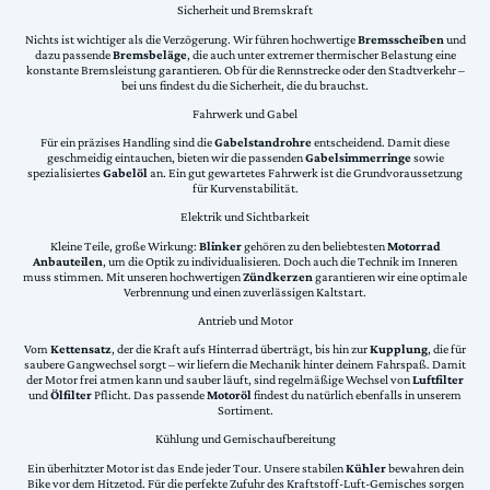
Sicherheit und Bremskraft
Nichts ist wichtiger als die Verzögerung. Wir führen hochwertige
Bremsscheiben
und
dazu passende
Bremsbeläge
, die auch unter extremer thermischer Belastung eine
konstante Bremsleistung garantieren. Ob für die Rennstrecke oder den Stadtverkehr –
bei uns findest du die Sicherheit, die du brauchst.
Fahrwerk und Gabel
Für ein präzises Handling sind die
Gabelstandrohre
entscheidend. Damit diese
geschmeidig eintauchen, bieten wir die passenden
Gabelsimmerringe
sowie
spezialisiertes
Gabelöl
an. Ein gut gewartetes Fahrwerk ist die Grundvoraussetzung
für Kurvenstabilität.
Elektrik und Sichtbarkeit
Kleine Teile, große Wirkung:
Blinker
gehören zu den beliebtesten
Motorrad
Anbauteilen
, um die Optik zu individualisieren. Doch auch die Technik im Inneren
muss stimmen. Mit unseren hochwertigen
Zündkerzen
garantieren wir eine optimale
Verbrennung und einen zuverlässigen Kaltstart.
Antrieb und Motor
Vom
Kettensatz
, der die Kraft aufs Hinterrad überträgt, bis hin zur
Kupplung
, die für
saubere Gangwechsel sorgt – wir liefern die Mechanik hinter deinem Fahrspaß. Damit
der Motor frei atmen kann und sauber läuft, sind regelmäßige Wechsel von
Luftfilter
und
Ölfilter
Pflicht. Das passende
Motoröl
findest du natürlich ebenfalls in unserem
Sortiment.
Kühlung und Gemischaufbereitung
Ein überhitzter Motor ist das Ende jeder Tour. Unsere stabilen
Kühler
bewahren dein
Bike vor dem Hitzetod. Für die perfekte Zufuhr des Kraftstoff-Luft-Gemisches sorgen