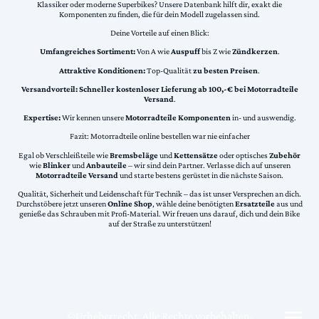
Klassiker oder moderne Superbikes? Unsere Datenbank hilft dir, exakt die
Komponenten zu finden, die für dein Modell zugelassen sind.
Deine Vorteile auf einen Blick:
Umfangreiches Sortiment:
Von A wie
Auspuff
bis Z wie
Zündkerzen
.
Attraktive Konditionen:
Top-Qualität
zu besten Preisen
.
Versandvorteil:
Schneller kostenloser Lieferung ab 100,-€ bei Motorradteile
Versand
.
Expertise:
Wir kennen unsere
Motorradteile Komponenten
in- und auswendig.
Fazit: Motorradteile online bestellen war nie einfacher
Egal ob Verschleißteile wie
Bremsbeläge
und
Kettensätze
oder optisches
Zubehör
wie
Blinker
und
Anbauteile
– wir sind dein Partner. Verlasse dich auf unseren
Motorradteile Versand
und starte bestens gerüstet in die nächste Saison.
Qualität, Sicherheit und Leidenschaft für Technik – das ist unser Versprechen an dich.
Durchstöbere jetzt unseren
Online Shop
, wähle deine benötigten
Ersatzteile
aus und
genieße das Schrauben mit Profi-Material. Wir freuen uns darauf, dich und dein Bike
auf der Straße zu unterstützen!
©Urheberrecht. Alle Rechte vorbehalten.