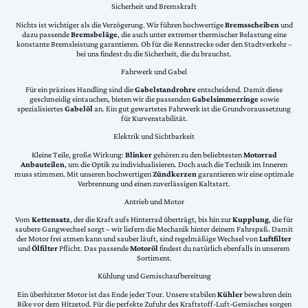
Sicherheit und Bremskraft
Nichts ist wichtiger als die Verzögerung. Wir führen hochwertige
Bremsscheiben
und
dazu passende
Bremsbeläge
, die auch unter extremer thermischer Belastung eine
konstante Bremsleistung garantieren. Ob für die Rennstrecke oder den Stadtverkehr –
bei uns findest du die Sicherheit, die du brauchst.
Fahrwerk und Gabel
Für ein präzises Handling sind die
Gabelstandrohre
entscheidend. Damit diese
geschmeidig eintauchen, bieten wir die passenden
Gabelsimmerringe
sowie
spezialisiertes
Gabelöl
an. Ein gut gewartetes Fahrwerk ist die Grundvoraussetzung
für Kurvenstabilität.
Elektrik und Sichtbarkeit
Kleine Teile, große Wirkung:
Blinker
gehören zu den beliebtesten
Motorrad
Anbauteilen
, um die Optik zu individualisieren. Doch auch die Technik im Inneren
muss stimmen. Mit unseren hochwertigen
Zündkerzen
garantieren wir eine optimale
Verbrennung und einen zuverlässigen Kaltstart.
Antrieb und Motor
Vom
Kettensatz
, der die Kraft aufs Hinterrad überträgt, bis hin zur
Kupplung
, die für
saubere Gangwechsel sorgt – wir liefern die Mechanik hinter deinem Fahrspaß. Damit
der Motor frei atmen kann und sauber läuft, sind regelmäßige Wechsel von
Luftfilter
und
Ölfilter
Pflicht. Das passende
Motoröl
findest du natürlich ebenfalls in unserem
Sortiment.
Kühlung und Gemischaufbereitung
Ein überhitzter Motor ist das Ende jeder Tour. Unsere stabilen
Kühler
bewahren dein
Bike vor dem Hitzetod. Für die perfekte Zufuhr des Kraftstoff-Luft-Gemisches sorgen