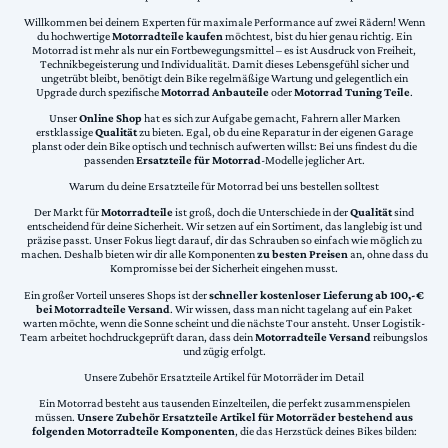
Willkommen bei deinem Experten für maximale Performance auf zwei Rädern! Wenn
du hochwertige
Motorradteile kaufen
möchtest, bist du hier genau richtig. Ein
Motorrad ist mehr als nur ein Fortbewegungsmittel – es ist Ausdruck von Freiheit,
Technikbegeisterung und Individualität. Damit dieses Lebensgefühl sicher und
ungetrübt bleibt, benötigt dein Bike regelmäßige Wartung und gelegentlich ein
Upgrade durch spezifische
Motorrad Anbauteile
oder
Motorrad Tuning Teile
.
Unser
Online Shop
hat es sich zur Aufgabe gemacht, Fahrern aller Marken
erstklassige
Qualität
zu bieten. Egal, ob du eine Reparatur in der eigenen Garage
planst oder dein Bike optisch und technisch aufwerten willst: Bei uns findest du die
passenden
Ersatzteile für Motorrad
-Modelle jeglicher Art.
Warum du deine Ersatzteile für Motorrad bei uns bestellen solltest
Der Markt für
Motorradteile
ist groß, doch die Unterschiede in der
Qualität
sind
entscheidend für deine Sicherheit. Wir setzen auf ein Sortiment, das langlebig ist und
präzise passt. Unser Fokus liegt darauf, dir das Schrauben so einfach wie möglich zu
machen. Deshalb bieten wir dir alle Komponenten
zu besten Preisen
an, ohne dass du
Kompromisse bei der Sicherheit eingehen musst.
Ein großer Vorteil unseres Shops ist der
schneller kostenloser Lieferung ab 100,-€
bei Motorradteile Versand
. Wir wissen, dass man nicht tagelang auf ein Paket
warten möchte, wenn die Sonne scheint und die nächste Tour ansteht. Unser Logistik-
Team arbeitet hochdruckgeprüft daran, dass dein
Motorradteile Versand
reibungslos
und zügig erfolgt.
Unsere Zubehör Ersatzteile Artikel für Motorräder im Detail
Ein Motorrad besteht aus tausenden Einzelteilen, die perfekt zusammenspielen
müssen.
Unsere Zubehör Ersatzteile Artikel für Motorräder bestehend aus
folgenden Motorradteile Komponenten
, die das Herzstück deines Bikes bilden: