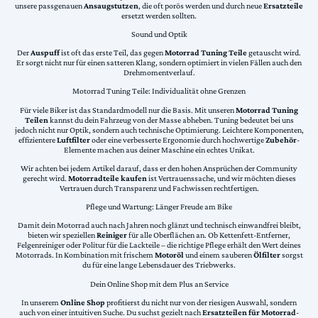
unsere passgenauen
Ansaugstutzen
, die oft porös werden und durch neue
Ersatzteile
ersetzt werden sollten.
Sound und Optik
Der
Auspuff
ist oft das erste Teil, das gegen
Motorrad Tuning Teile
getauscht wird.
Er sorgt nicht nur für einen satteren Klang, sondern optimiert in vielen Fällen auch den
Drehmomentverlauf.
Motorrad Tuning Teile: Individualität ohne Grenzen
Für viele Biker ist das Standardmodell nur die Basis. Mit unseren
Motorrad Tuning
Teilen
kannst du dein Fahrzeug von der Masse abheben. Tuning bedeutet bei uns
jedoch nicht nur Optik, sondern auch technische Optimierung. Leichtere Komponenten,
effizientere
Luftfilter
oder eine verbesserte Ergonomie durch hochwertige
Zubehör
-
Elemente machen aus deiner Maschine ein echtes Unikat.
Wir achten bei jedem Artikel darauf, dass er den hohen Ansprüchen der Community
gerecht wird.
Motorradteile kaufen
ist Vertrauenssache, und wir möchten dieses
Vertrauen durch Transparenz und Fachwissen rechtfertigen.
Pflege und Wartung: Länger Freude am Bike
Damit dein Motorrad auch nach Jahren noch glänzt und technisch einwandfrei bleibt,
bieten wir speziellen
Reiniger
für alle Oberflächen an. Ob Kettenfett-Entferner,
Felgenreiniger oder Politur für die Lackteile – die richtige Pflege erhält den Wert deines
Motorrads. In Kombination mit frischem
Motoröl
und einem sauberen
Ölfilter
sorgst
du für eine lange Lebensdauer des Triebwerks.
Dein Online Shop mit dem Plus an Service
In unserem
Online Shop
profitierst du nicht nur von der riesigen Auswahl, sondern
auch von einer intuitiven Suche. Du suchst gezielt nach
Ersatzteilen für Motorrad
-