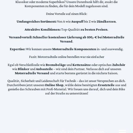
Klassiker oder moderne Superbikes? Unsere Datenbank hilft dir, exakt die
Komponenten zu finden, die für dein Modell zugelassen sind.
Deine Vorteile auf einen Blick:
Umfangreiches Sortiment:
Von A wie
Auspuff
bis Z wie
Zündkerzen
.
Attraktive Konditionen:
Top-Qualität
zu besten Preisen
.
Versandvorteil:
Schneller kostenloser Lieferung ab 100,-€ bei Motorradteile
Versand
.
Expertise:
Wir kennen unsere
Motorradteile Komponenten
in- und auswendig.
Fazit: Motorradteile online bestellen war nie einfacher
Egal ob Verschleißteile wie
Bremsbeläge
und
Kettensätze
oder optisches
Zubehör
wie
Blinker
und
Anbauteile
– wir sind dein Partner. Verlasse dich auf unseren
Motorradteile Versand
und starte bestens gerüstet in die nächste Saison.
Qualität, Sicherheit und Leidenschaft für Technik – das ist unser Versprechen an dich.
Durchstöbere jetzt unseren
Online Shop
, wähle deine benötigten
Ersatzteile
aus und
genieße das Schrauben mit Profi-Material. Wir freuen uns darauf, dich und dein Bike
auf der Straße zu unterstützen!
©Urheberrecht. Alle Rechte vorbehalten.