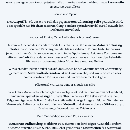
unsere passgenauen
Ansaugstutzen
, die oft porös werden und durch neue
Ersatzteile
ersetzt werden sollten.
Sound und Optik
Der
Auspuff
ist oft das erste Teil, das gegen
Motorrad Tuning Teile
getauscht wird.
Er sorgt nicht nur für einen satteren Klang, sondern optimiert in vielen Fällen auch den
Drehmomentverlauf.
Motorrad Tuning Teile: Individualität ohne Grenzen
Für viele Biker ist das Standardmodell nur die Basis. Mit unseren
Motorrad Tuning
Teilen
kannst du dein Fahrzeug von der Masse abheben. Tuning bedeutet bei uns
jedoch nicht nur Optik, sondern auch technische Optimierung. Leichtere Komponenten,
effizientere
Luftfilter
oder eine verbesserte Ergonomie durch hochwertige
Zubehör
-
Elemente machen aus deiner Maschine ein echtes Unikat.
Wir achten bei jedem Artikel darauf, dass er den hohen Ansprüchen der Community
gerecht wird.
Motorradteile kaufen
ist Vertrauenssache, und wir möchten dieses
Vertrauen durch Transparenz und Fachwissen rechtfertigen.
Pflege und Wartung: Länger Freude am Bike
Damit dein Motorrad auch nach Jahren noch glänzt und technisch einwandfrei bleibt,
bieten wir speziellen
Reiniger
für alle Oberflächen an. Ob Kettenfett-Entferner,
Felgenreiniger oder Politur für die Lackteile – die richtige Pflege erhält den Wert deines
Motorrads. In Kombination mit frischem
Motoröl
und einem sauberen
Ölfilter
sorgst
du für eine lange Lebensdauer des Triebwerks.
Dein Online Shop mit dem Plus an Service
In unserem
Online Shop
profitierst du nicht nur von der riesigen Auswahl, sondern
auch von einer intuitiven Suche. Du suchst gezielt nach
Ersatzteilen für Motorrad
-