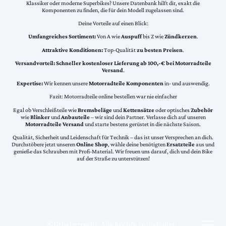
Klassiker oder moderne Superbikes? Unsere Datenbank hilft dir, exakt die
Komponenten zu finden, die für dein Modell zugelassen sind.
Deine Vorteile auf einen Blick:
Umfangreiches Sortiment:
Von A wie
Auspuff
bis Z wie
Zündkerzen
.
Attraktive Konditionen:
Top-Qualität
zu besten Preisen
.
Versandvorteil:
Schneller kostenloser Lieferung ab 100,-€ bei Motorradteile
Versand
.
Expertise:
Wir kennen unsere
Motorradteile Komponenten
in- und auswendig.
Fazit: Motorradteile online bestellen war nie einfacher
Egal ob Verschleißteile wie
Bremsbeläge
und
Kettensätze
oder optisches
Zubehör
wie
Blinker
und
Anbauteile
– wir sind dein Partner. Verlasse dich auf unseren
Motorradteile Versand
und starte bestens gerüstet in die nächste Saison.
Qualität, Sicherheit und Leidenschaft für Technik – das ist unser Versprechen an dich.
Durchstöbere jetzt unseren
Online Shop
, wähle deine benötigten
Ersatzteile
aus und
genieße das Schrauben mit Profi-Material. Wir freuen uns darauf, dich und dein Bike
auf der Straße zu unterstützen!
©Urheberrecht. Alle Rechte vorbehalten.