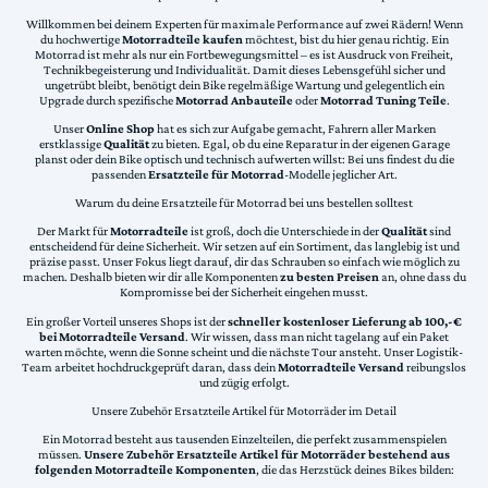
Willkommen bei deinem Experten für maximale Performance auf zwei Rädern! Wenn
du hochwertige
Motorradteile kaufen
möchtest, bist du hier genau richtig. Ein
Motorrad ist mehr als nur ein Fortbewegungsmittel – es ist Ausdruck von Freiheit,
Technikbegeisterung und Individualität. Damit dieses Lebensgefühl sicher und
ungetrübt bleibt, benötigt dein Bike regelmäßige Wartung und gelegentlich ein
Upgrade durch spezifische
Motorrad Anbauteile
oder
Motorrad Tuning Teile
.
Unser
Online Shop
hat es sich zur Aufgabe gemacht, Fahrern aller Marken
erstklassige
Qualität
zu bieten. Egal, ob du eine Reparatur in der eigenen Garage
planst oder dein Bike optisch und technisch aufwerten willst: Bei uns findest du die
passenden
Ersatzteile für Motorrad
-Modelle jeglicher Art.
Warum du deine Ersatzteile für Motorrad bei uns bestellen solltest
Der Markt für
Motorradteile
ist groß, doch die Unterschiede in der
Qualität
sind
entscheidend für deine Sicherheit. Wir setzen auf ein Sortiment, das langlebig ist und
präzise passt. Unser Fokus liegt darauf, dir das Schrauben so einfach wie möglich zu
machen. Deshalb bieten wir dir alle Komponenten
zu besten Preisen
an, ohne dass du
Kompromisse bei der Sicherheit eingehen musst.
Ein großer Vorteil unseres Shops ist der
schneller kostenloser Lieferung ab 100,-€
bei Motorradteile Versand
. Wir wissen, dass man nicht tagelang auf ein Paket
warten möchte, wenn die Sonne scheint und die nächste Tour ansteht. Unser Logistik-
Team arbeitet hochdruckgeprüft daran, dass dein
Motorradteile Versand
reibungslos
und zügig erfolgt.
Unsere Zubehör Ersatzteile Artikel für Motorräder im Detail
Ein Motorrad besteht aus tausenden Einzelteilen, die perfekt zusammenspielen
müssen.
Unsere Zubehör Ersatzteile Artikel für Motorräder bestehend aus
folgenden Motorradteile Komponenten
, die das Herzstück deines Bikes bilden: