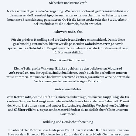
Sicherheit und Bremskraft
Nichts ist wichtiger als die Verzögerung. Wir führen hochwertige
Bremsscheiben
und
dazu passende
Bremsbeläge
, die auch unter extremer thermischer Belastung eine
konstante Bremsleistung garantieren. Ob für die Rennstrecke oder den Stadtverkehr –
bei uns findest du die Sicherheit, die du brauchst.
Fahrwerk und Gabel
Für ein präzises Handling sind die
Gabelstandrohre
entscheidend. Damit diese
geschmeidig eintauchen, bieten wir die passenden
Gabelsimmerringe
sowie
spezialisiertes
Gabelöl
an. Ein gut gewartetes Fahrwerk ist die Grundvoraussetzung
für Kurvenstabilität.
Elektrik und Sichtbarkeit
Kleine Teile, große Wirkung:
Blinker
gehören zu den beliebtesten
Motorrad
Anbauteilen
, um die Optik zu individualisieren. Doch auch die Technik im Inneren
muss stimmen. Mit unseren hochwertigen
Zündkerzen
garantieren wir eine optimale
Verbrennung und einen zuverlässigen Kaltstart.
Antrieb und Motor
Vom
Kettensatz
, der die Kraft aufs Hinterrad überträgt, bis hin zur
Kupplung
, die für
saubere Gangwechsel sorgt – wir liefern die Mechanik hinter deinem Fahrspaß. Damit
der Motor frei atmen kann und sauber läuft, sind regelmäßige Wechsel von
Luftfilter
und
Ölfilter
Pflicht. Das passende
Motoröl
findest du natürlich ebenfalls in unserem
Sortiment.
Kühlung und Gemischaufbereitung
Ein überhitzter Motor ist das Ende jeder Tour. Unsere stabilen
Kühler
bewahren dein
Bike vor dem Hitzetod. Für die perfekte Zufuhr des Kraftstoff-Luft-Gemisches sorgen