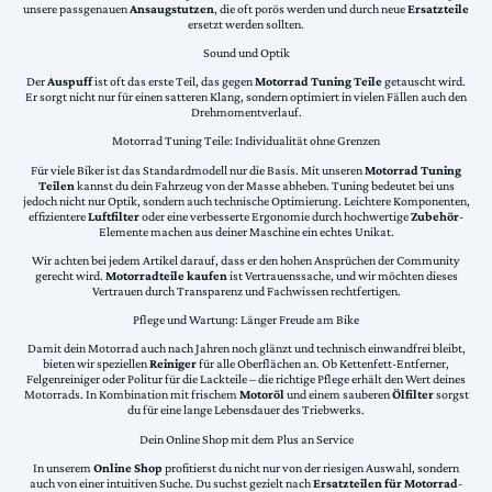
unsere passgenauen
Ansaugstutzen
, die oft porös werden und durch neue
Ersatzteile
ersetzt werden sollten.
Sound und Optik
Der
Auspuff
ist oft das erste Teil, das gegen
Motorrad Tuning Teile
getauscht wird.
Er sorgt nicht nur für einen satteren Klang, sondern optimiert in vielen Fällen auch den
Drehmomentverlauf.
Motorrad Tuning Teile: Individualität ohne Grenzen
Für viele Biker ist das Standardmodell nur die Basis. Mit unseren
Motorrad Tuning
Teilen
kannst du dein Fahrzeug von der Masse abheben. Tuning bedeutet bei uns
jedoch nicht nur Optik, sondern auch technische Optimierung. Leichtere Komponenten,
effizientere
Luftfilter
oder eine verbesserte Ergonomie durch hochwertige
Zubehör
-
Elemente machen aus deiner Maschine ein echtes Unikat.
Wir achten bei jedem Artikel darauf, dass er den hohen Ansprüchen der Community
gerecht wird.
Motorradteile kaufen
ist Vertrauenssache, und wir möchten dieses
Vertrauen durch Transparenz und Fachwissen rechtfertigen.
Pflege und Wartung: Länger Freude am Bike
Damit dein Motorrad auch nach Jahren noch glänzt und technisch einwandfrei bleibt,
bieten wir speziellen
Reiniger
für alle Oberflächen an. Ob Kettenfett-Entferner,
Felgenreiniger oder Politur für die Lackteile – die richtige Pflege erhält den Wert deines
Motorrads. In Kombination mit frischem
Motoröl
und einem sauberen
Ölfilter
sorgst
du für eine lange Lebensdauer des Triebwerks.
Dein Online Shop mit dem Plus an Service
In unserem
Online Shop
profitierst du nicht nur von der riesigen Auswahl, sondern
auch von einer intuitiven Suche. Du suchst gezielt nach
Ersatzteilen für Motorrad
-