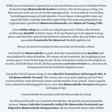
Willkommen bei deinem Experten für maximale Performance auf zwei Rädern! Wenn
du hochwertige
Motorradteile kaufen
möchtest, bist du hier genau richtig. Ein
Motorrad ist mehr als nur ein Fortbewegungsmittel – es ist Ausdruck von Freiheit,
Technikbegeisterung und Individualität. Damit dieses Lebensgefühl sicher und
ungetrübt bleibt, benötigt dein Bike regelmäßige Wartung und gelegentlich ein
Upgrade durch spezifische
Motorrad Anbauteile
oder
Motorrad Tuning Teile
.
Unser
Online Shop
hat es sich zur Aufgabe gemacht, Fahrern aller Marken
erstklassige
Qualität
zu bieten. Egal, ob du eine Reparatur in der eigenen Garage
planst oder dein Bike optisch und technisch aufwerten willst: Bei uns findest du die
passenden
Ersatzteile für Motorrad
-Modelle jeglicher Art.
Warum du deine Ersatzteile für Motorrad bei uns bestellen solltest
Der Markt für
Motorradteile
ist groß, doch die Unterschiede in der
Qualität
sind
entscheidend für deine Sicherheit. Wir setzen auf ein Sortiment, das langlebig ist und
präzise passt. Unser Fokus liegt darauf, dir das Schrauben so einfach wie möglich zu
machen. Deshalb bieten wir dir alle Komponenten
zu besten Preisen
an, ohne dass du
Kompromisse bei der Sicherheit eingehen musst.
Ein großer Vorteil unseres Shops ist der
schneller kostenloser Lieferung ab 100,-€
bei Motorradteile Versand
. Wir wissen, dass man nicht tagelang auf ein Paket
warten möchte, wenn die Sonne scheint und die nächste Tour ansteht. Unser Logistik-
Team arbeitet hochdruckgeprüft daran, dass dein
Motorradteile Versand
reibungslos
und zügig erfolgt.
Unsere Zubehör Ersatzteile Artikel für Motorräder im Detail
Ein Motorrad besteht aus tausenden Einzelteilen, die perfekt zusammenspielen
müssen.
Unsere Zubehör Ersatzteile Artikel für Motorräder bestehend aus
folgenden Motorradteile Komponenten
, die das Herzstück deines Bikes bilden: