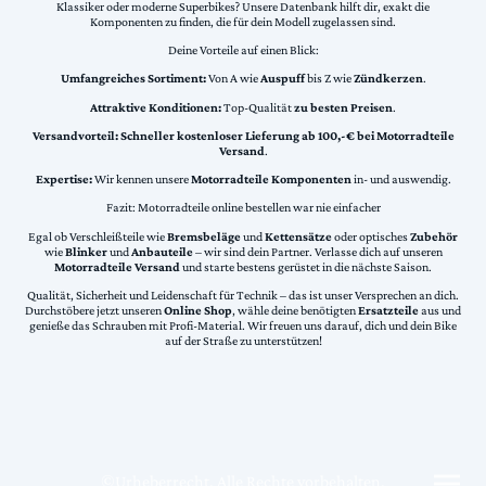
Klassiker oder moderne Superbikes? Unsere Datenbank hilft dir, exakt die
Komponenten zu finden, die für dein Modell zugelassen sind.
Deine Vorteile auf einen Blick:
Umfangreiches Sortiment:
Von A wie
Auspuff
bis Z wie
Zündkerzen
.
Attraktive Konditionen:
Top-Qualität
zu besten Preisen
.
Versandvorteil:
Schneller kostenloser Lieferung ab 100,-€ bei Motorradteile
Versand
.
Expertise:
Wir kennen unsere
Motorradteile Komponenten
in- und auswendig.
Fazit: Motorradteile online bestellen war nie einfacher
Egal ob Verschleißteile wie
Bremsbeläge
und
Kettensätze
oder optisches
Zubehör
wie
Blinker
und
Anbauteile
– wir sind dein Partner. Verlasse dich auf unseren
Motorradteile Versand
und starte bestens gerüstet in die nächste Saison.
Qualität, Sicherheit und Leidenschaft für Technik – das ist unser Versprechen an dich.
Durchstöbere jetzt unseren
Online Shop
, wähle deine benötigten
Ersatzteile
aus und
genieße das Schrauben mit Profi-Material. Wir freuen uns darauf, dich und dein Bike
auf der Straße zu unterstützen!
©Urheberrecht. Alle Rechte vorbehalten.