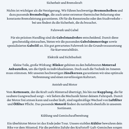
Sicherheit und Bremskraft
Nichts ist wichtiger als die Verzögerung. Wir führen hochwertige
Bremsscheiben
und
dazu passende
Bremsbeläge
, die auch unter extremer thermischer Belastung eine
konstante Bremsleistung garantieren. Ob für die Rennstrecke oder den Stadtverkehr –
bei uns findest du die Sicherheit, die du brauchst.
Fahrwerk und Gabel
Für ein präzises Handling sind die
Gabelstandrohre
entscheidend. Damit diese
geschmeidig eintauchen, bieten wir die passenden
Gabelsimmerringe
sowie
spezialisiertes
Gabelöl
an. Ein gut gewartetes Fahrwerk ist die Grundvoraussetzung
für Kurvenstabilität.
Elektrik und Sichtbarkeit
Kleine Teile, große Wirkung:
Blinker
gehören zu den beliebtesten
Motorrad
Anbauteilen
, um die Optik zu individualisieren. Doch auch die Technik im Inneren
muss stimmen. Mit unseren hochwertigen
Zündkerzen
garantieren wir eine optimale
Verbrennung und einen zuverlässigen Kaltstart.
Antrieb und Motor
Vom
Kettensatz
, der die Kraft aufs Hinterrad überträgt, bis hin zur
Kupplung
, die für
saubere Gangwechsel sorgt – wir liefern die Mechanik hinter deinem Fahrspaß. Damit
der Motor frei atmen kann und sauber läuft, sind regelmäßige Wechsel von
Luftfilter
und
Ölfilter
Pflicht. Das passende
Motoröl
findest du natürlich ebenfalls in unserem
Sortiment.
Kühlung und Gemischaufbereitung
Ein überhitzter Motor ist das Ende jeder Tour. Unsere stabilen
Kühler
bewahren dein
Bike vor dem Hitzetod. Für die perfekte Zufuhr des Kraftstoff-Luft-Gemisches sorgen